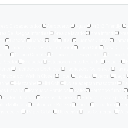
eso Discapacitados
Aeropuerto
Agua
AirBnB Friendly
rea De Juegos Infantiles
Area de lavado
Área infantil
Área
aza
Bancos
Baños
Bar
BBQ
Business Center
Cama
as
Características Renta Temporal
Casa Club
Casa Club c
cina
Cocina Caliente
Cocina con desayunador
Cocina Fr
el Sector
Equipado
Estacionamiento techado
Estudio
E
terior
Facilidades Eléctricas
Facilidades Generales
Famil
Principal con Walk-in Closet
Hotel
Jacuzzi
Jardín
Lago
nine
Mezzanine
Mini Golf
No se aceptan mascotas
Pa
os Lineales
Parqueos Paralelos
Patio
Permitido fumar
Portón Eléctrico
Pre-Instalaciones
Primera linea de playa
lón Multiusos
Salones de Belleza
Sauna
Secadora
Seg
nstrucción
TV por Cable
Ubicación
Uso Comercial
Vac