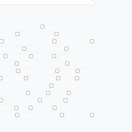
Aire Acondicionado
Aires Acondicionados
 social
Áreas para BBQ
Áreas Sociales
Cámaras de seguridad
Campo de Golf
on Piscina
Centro Comercial
Centros
ía
Comedor
Cortinas
Cuarto de
xterior
Facilidades Comunes
Facilidades
y Room
Frente A Parque
Galería
Garaje
Lavadora
Línea Blanca
Lobby
Locker
ra desarrollo Comercial
Para desarrollo de
Pet Friendly
Picuzzi
Piscina
Pisos
Prohibido fumar
Recibidor
Recreación
uridad
Spa
Sportbar
Supermercados
acional
Vigilancia 24 horas
Vista al Mar