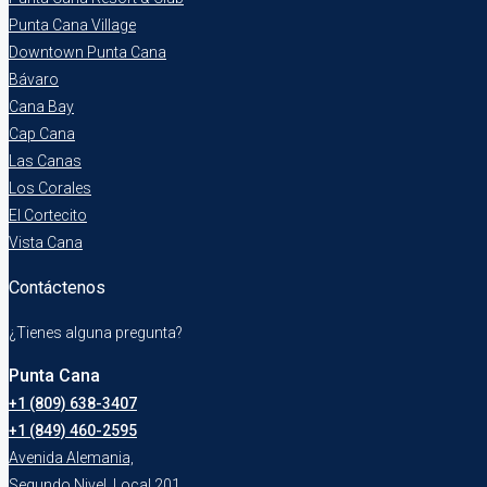
Punta Cana Village
Downtown Punta Cana
Bávaro
Cana Bay
Cap Cana
Las Canas
Los Corales
El Cortecito
Vista Cana
Contáctenos
¿Tienes alguna pregunta?
Punta Cana
+1 (809) 638-3407
+1 (849) 460-2595
Avenida Alemania,
Segundo Nivel, Local 201,