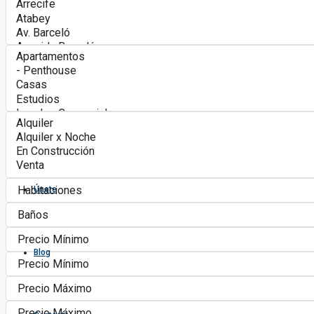
Algonovo Punta Cana
Servicios
Asociados
Únete
Blog