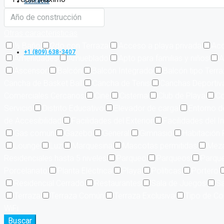
Contacto
Otras características
½ Baño
2do con Terraza
Acceso a playa privada
Acc
+1 (809) 638-3407
Amenidades
Amueblado
Apto para familias y niños
A
Ascensor
Balcón
Balcón Integrado
Balcón tipo Terr
Cancha de Basket Ball
Cancha de Tenis
Canchas Deportiv
Comerciales Cercanos
Cine
Cisterna
Club de Playa
Co
Servicio
Distrito Educativo
Elevador de carga
Entorno d
de Accesibilidad
Facilidades del Exterior
Facilidades del In
Gas común
Gazebo
General
Gimnasio
Habitación 
Lounge
Luz
Marquesina
Mascotas permitidas
Meza
Residenciales hasta 5 niveles
Parqueo
Parqueos
Parque
Porcelanato
Planta Eléctrica
Playa
Políticas
Portero
Residencial Cerrado
Restaurantes
Sala de Juegos
Sa
Terraza
Terraza Común
Terraza Exclusiva
Tipo de Co
WiFi
Buscar