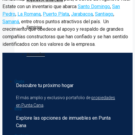
Algonovo Punta Cana
Estate con un inventario que abarca
Santo Domingo
,
San
Pedro
,
La Romana
,
Puerto Plata
,
Jarabacoa
,
Santiago
,
Samaná
, entre otros puntos atractivos del país. Un
Servicios
crecimiento que obedece al apoyo y respaldo de grandes
compañías constructoras que han confiado y se han sentido
identificados con los valores de la empresa.
Asociados
Únete
Descubre tu próximo hogar
El más amplio y exclusivo portafolio de
propiedades
en Punta Cana
.
Blog
Explore las opciones de inmuebles en Punta
Cana