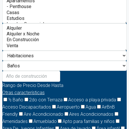
Rango de Precio
Desde
Hasta
Otras características
½ Baño
2do con Terraza
Acceso a playa privada
Acceso Discapacitados
Aeropuerto
Agua
AirBnB
Friendly
Aire Acondicionado
Aires Acondicionados
Amenidades
Amueblado
Apto para familias y niños
Area De Juegos Infantiles
Area de lavado
Área infantil