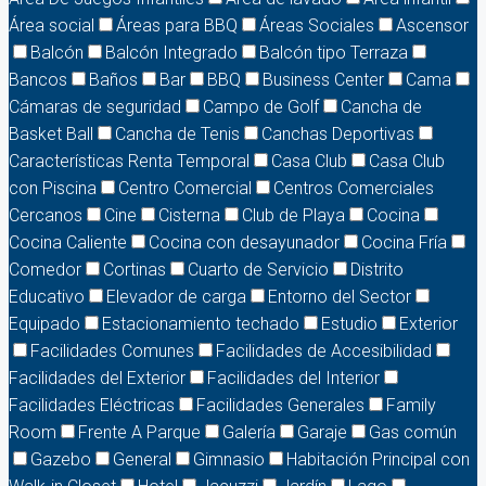
Área social
Áreas para BBQ
Áreas Sociales
Ascensor
Balcón
Balcón Integrado
Balcón tipo Terraza
Bancos
Baños
Bar
BBQ
Business Center
Cama
Cámaras de seguridad
Campo de Golf
Cancha de
Basket Ball
Cancha de Tenis
Canchas Deportivas
Características Renta Temporal
Casa Club
Casa Club
con Piscina
Centro Comercial
Centros Comerciales
Cercanos
Cine
Cisterna
Club de Playa
Cocina
Cocina Caliente
Cocina con desayunador
Cocina Fría
Comedor
Cortinas
Cuarto de Servicio
Distrito
Educativo
Elevador de carga
Entorno del Sector
Equipado
Estacionamiento techado
Estudio
Exterior
Facilidades Comunes
Facilidades de Accesibilidad
Facilidades del Exterior
Facilidades del Interior
Facilidades Eléctricas
Facilidades Generales
Family
Room
Frente A Parque
Galería
Garaje
Gas común
Gazebo
General
Gimnasio
Habitación Principal con