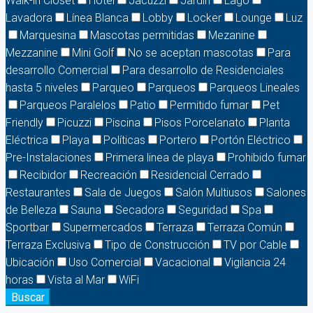
Walk-in Closet
Hotel
Jacuzzi
Jardín
Lago
Lavadora
Línea Blanca
Lobby
Locker
Lounge
Luz
Marquesina
Mascotas permitidas
Mezanine
Mezzanine
Mini Golf
No se aceptan mascotas
Para
desarrollo Comercial
Para desarrollo de Residenciales
hasta 5 niveles
Parqueo
Parqueos
Parqueos Lineales
Parqueos Paralelos
Patio
Permitido fumar
Pet
Friendly
Picuzzi
Piscina
Pisos Porcelanato
Planta
Eléctrica
Playa
Políticas
Portero
Portón Eléctrico
Pre-Instalaciones
Primera linea de playa
Prohibido fumar
Recibidor
Recreación
Residencial Cerrado
Restaurantes
Sala de Juegos
Salón Multiusos
Salones
de Belleza
Sauna
Secadora
Seguridad
Spa
Sportbar
Supermercados
Terraza
Terraza Común
Terraza Exclusiva
Tipo de Construcción
TV por Cable
Ubicación
Uso Comercial
Vacacional
Vigilancia 24
horas
Vista al Mar
WiFi
Buscar