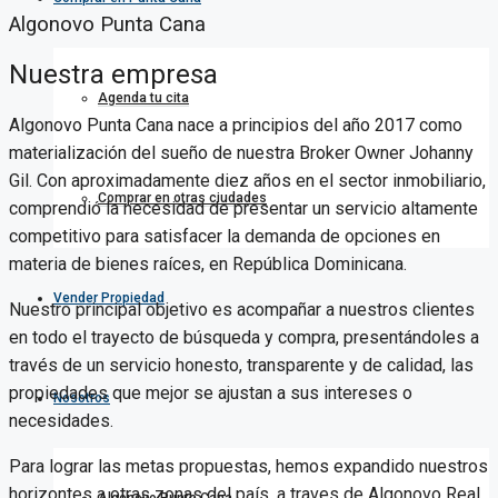
Algonovo Punta Cana
Nuestra empresa
Agenda tu cita
Algonovo Punta Cana nace a principios del año 2017 como
materialización del sueño de nuestra Broker Owner Johanny
Gil. Con aproximadamente diez años en el sector inmobiliario,
Comprar en otras ciudades
comprendió la necesidad de presentar un servicio altamente
competitivo para satisfacer la demanda de opciones en
materia de bienes raíces, en República Dominicana.
Vender Propiedad
Nuestro principal objetivo es acompañar a nuestros clientes
en todo el trayecto de búsqueda y compra, presentándoles a
través de un servicio honesto, transparente y de calidad, las
propiedades que mejor se ajustan a sus intereses o
Nosotros
necesidades.
Para lograr las metas propuestas, hemos expandido nuestros
horizontes a otras zonas del país, a traves de Algonovo Real