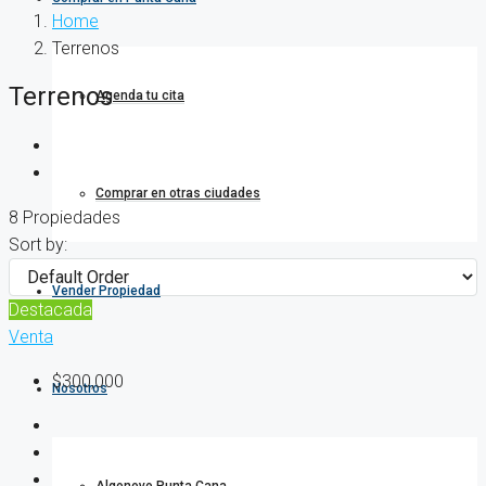
Home
Terrenos
Terrenos
Agenda tu cita
Comprar en otras ciudades
8 Propiedades
Sort by:
Vender Propiedad
Destacada
Venta
$300,000
Nosotros