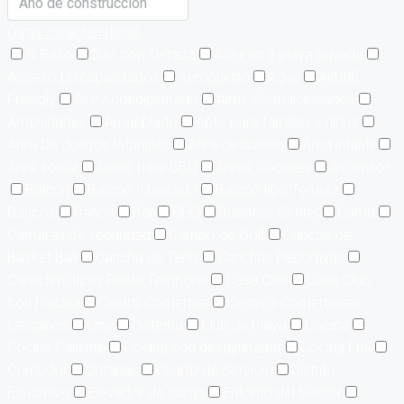
Otras características
½ Baño
2do con Terraza
Acceso a playa privada
Acceso Discapacitados
Aeropuerto
Agua
AirBnB
Friendly
Aire Acondicionado
Aires Acondicionados
Amenidades
Amueblado
Apto para familias y niños
Area De Juegos Infantiles
Area de lavado
Área infantil
Área social
Áreas para BBQ
Áreas Sociales
Ascensor
Balcón
Balcón Integrado
Balcón tipo Terraza
Bancos
Baños
Bar
BBQ
Business Center
Cama
Cámaras de seguridad
Campo de Golf
Cancha de
Basket Ball
Cancha de Tenis
Canchas Deportivas
Características Renta Temporal
Casa Club
Casa Club
con Piscina
Centro Comercial
Centros Comerciales
Cercanos
Cine
Cisterna
Club de Playa
Cocina
Cocina Caliente
Cocina con desayunador
Cocina Fría
Comedor
Cortinas
Cuarto de Servicio
Distrito
Educativo
Elevador de carga
Entorno del Sector