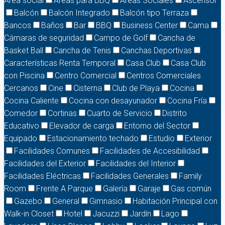
Área social
Áreas para BBQ
Áreas Sociales
Ascensor
Balcón
Balcón Integrado
Balcón tipo Terraza
Bancos
Baños
Bar
BBQ
Business Center
Cama
Cámaras de seguridad
Campo de Golf
Cancha de
Basket Ball
Cancha de Tenis
Canchas Deportivas
Características Renta Temporal
Casa Club
Casa Club
con Piscina
Centro Comercial
Centros Comerciales
Cercanos
Cine
Cisterna
Club de Playa
Cocina
Cocina Caliente
Cocina con desayunador
Cocina Fría
Comedor
Cortinas
Cuarto de Servicio
Distrito
Educativo
Elevador de carga
Entorno del Sector
Equipado
Estacionamiento techado
Estudio
Exterior
Facilidades Comunes
Facilidades de Accesibilidad
Facilidades del Exterior
Facilidades del Interior
Facilidades Eléctricas
Facilidades Generales
Family
Room
Frente A Parque
Galería
Garaje
Gas común
Gazebo
General
Gimnasio
Habitación Principal con
Walk-in Closet
Hotel
Jacuzzi
Jardín
Lago