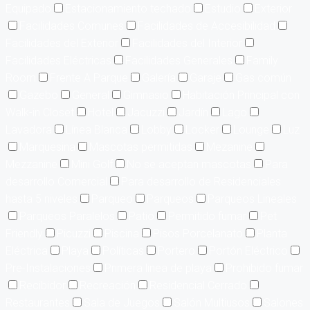
Equipado
Estacionamiento techado
Estudio
Exterior
Facilidades Comunes
Facilidades de Accesibilidad
Facilidades del Exterior
Facilidades del Interior
Facilidades Eléctricas
Facilidades Generales
Family
Room
Frente A Parque
Galería
Garaje
Gas común
Gazebo
General
Gimnasio
Habitación Principal con
Walk-in Closet
Hotel
Jacuzzi
Jardín
Lago
Lavadora
Línea Blanca
Lobby
Locker
Lounge
Luz
Marquesina
Mascotas permitidas
Mezanine
Mezzanine
Mini Golf
No se aceptan mascotas
Para
desarrollo Comercial
Para desarrollo de Residenciales
hasta 5 niveles
Parqueo
Parqueos
Parqueos Lineales
Parqueos Paralelos
Patio
Permitido fumar
Pet
Friendly
Picuzzi
Piscina
Pisos Porcelanato
Planta
Eléctrica
Playa
Políticas
Portero
Portón Eléctrico
Pre-Instalaciones
Primera linea de playa
Prohibido fumar
Recibidor
Recreación
Residencial Cerrado
Restaurantes
Sala de Juegos
Salón Multiusos
Salones