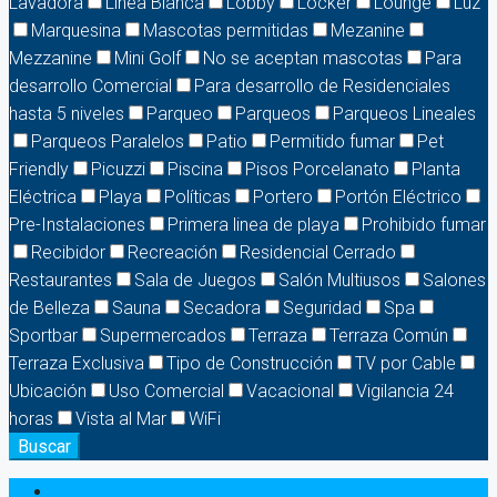
Lavadora
Línea Blanca
Lobby
Locker
Lounge
Luz
Marquesina
Mascotas permitidas
Mezanine
Mezzanine
Mini Golf
No se aceptan mascotas
Para
desarrollo Comercial
Para desarrollo de Residenciales
hasta 5 niveles
Parqueo
Parqueos
Parqueos Lineales
Parqueos Paralelos
Patio
Permitido fumar
Pet
Friendly
Picuzzi
Piscina
Pisos Porcelanato
Planta
Eléctrica
Playa
Políticas
Portero
Portón Eléctrico
Pre-Instalaciones
Primera linea de playa
Prohibido fumar
Recibidor
Recreación
Residencial Cerrado
Restaurantes
Sala de Juegos
Salón Multiusos
Salones
de Belleza
Sauna
Secadora
Seguridad
Spa
Sportbar
Supermercados
Terraza
Terraza Común
Terraza Exclusiva
Tipo de Construcción
TV por Cable
Ubicación
Uso Comercial
Vacacional
Vigilancia 24
horas
Vista al Mar
WiFi
Buscar
Login