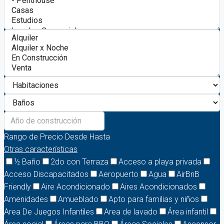
Rango de Precio
Desde
Hasta
Otras características
½ Baño
2do con Terraza
Acceso a playa privada
Acceso Discapacitados
Aeropuerto
Agua
AirBnB
Friendly
Aire Acondicionado
Aires Acondicionados
Amenidades
Amueblado
Apto para familias y niños
Area De Juegos Infantiles
Area de lavado
Área infantil