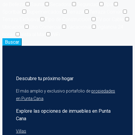
de Belleza
Sauna
Secadora
Seguridad
Spa
Sportbar
Supermercados
Terraza
Terraza Común
Terraza Exclusiva
Tipo de Construcción
TV por Cable
Ubicación
Uso Comercial
Vacacional
Vigilancia 24
horas
Vista al Mar
WiFi
Buscar
Descubre tu próximo hogar
El más amplio y exclusivo portafolio de
propiedades
en Punta Cana
.
Explore las opciones de inmuebles en Punta
Cana
Villas