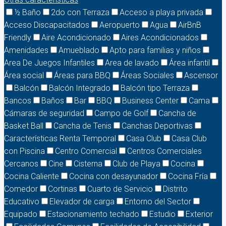
½ Baño
2do con Terraza
Acceso a playa privada
Acceso Discapacitados
Aeropuerto
Agua
AirBnB
Friendly
Aire Acondicionado
Aires Acondicionados
Amenidades
Amueblado
Apto para familias y niños
Area De Juegos Infantiles
Area de lavado
Área infantil
Área social
Áreas para BBQ
Áreas Sociales
Ascensor
Balcón
Balcón Integrado
Balcón tipo Terraza
Bancos
Baños
Bar
BBQ
Business Center
Cama
Cámaras de seguridad
Campo de Golf
Cancha de
Basket Ball
Cancha de Tenis
Canchas Deportivas
Características Renta Temporal
Casa Club
Casa Club
con Piscina
Centro Comercial
Centros Comerciales
Cercanos
Cine
Cisterna
Club de Playa
Cocina
Cocina Caliente
Cocina con desayunador
Cocina Fría
Comedor
Cortinas
Cuarto de Servicio
Distrito
Educativo
Elevador de carga
Entorno del Sector
Equipado
Estacionamiento techado
Estudio
Exterior