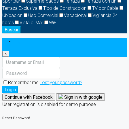
Sportbar
Supermercados
Terraza
Terraza Común
Terraza Exclusiva
Tipo de Construcción
TV por Cable
Ubicación
Uso Comercial
Vacacional
Vigilancia 24
horas
Vista al Mar
WiFi
Buscar
Login
×
Remember me
Lost your password?
Login
Continue with Facebook
Sign in with google
User registration is disabled for demo purpose.
Reset Password