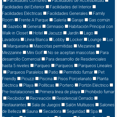
Facilidades Comunes
Facilidades de Accesibilidad
Facilidades del Exterior
Facilidades del Interior
Facilidades Eléctricas
Facilidades Generales
Family
Room
Frente A Parque
Galería
Garaje
Gas común
Gazebo
General
Gimnasio
Habitación Principal con
Walk-in Closet
Hotel
Jacuzzi
Jardín
Lago
Lavadora
Línea Blanca
Lobby
Locker
Lounge
Luz
Marquesina
Mascotas permitidas
Mezanine
Mezzanine
Mini Golf
No se aceptan mascotas
Para
desarrollo Comercial
Para desarrollo de Residenciales
hasta 5 niveles
Parqueo
Parqueos
Parqueos Lineales
Parqueos Paralelos
Patio
Permitido fumar
Pet
Friendly
Picuzzi
Piscina
Pisos Porcelanato
Planta
Eléctrica
Playa
Políticas
Portero
Portón Eléctrico
Pre-Instalaciones
Primera linea de playa
Prohibido fumar
Recibidor
Recreación
Residencial Cerrado
Restaurantes
Sala de Juegos
Salón Multiusos
Salones
de Belleza
Sauna
Secadora
Seguridad
Spa