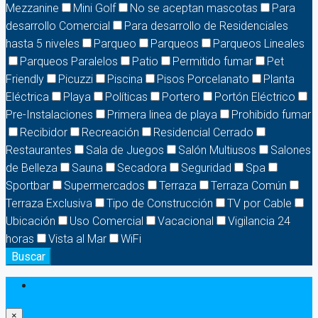
Mezzanine
Mini Golf
No se aceptan mascotas
Para
desarrollo Comercial
Para desarrollo de Residenciales
hasta 5 niveles
Parqueo
Parqueos
Parqueos Lineales
Parqueos Paralelos
Patio
Permitido fumar
Pet
Friendly
Picuzzi
Piscina
Pisos Porcelanato
Planta
Eléctrica
Playa
Políticas
Portero
Portón Eléctrico
Pre-Instalaciones
Primera linea de playa
Prohibido fumar
Recibidor
Recreación
Residencial Cerrado
Restaurantes
Sala de Juegos
Salón Multiusos
Salones
de Belleza
Sauna
Secadora
Seguridad
Spa
Sportbar
Supermercados
Terraza
Terraza Común
Terraza Exclusiva
Tipo de Construcción
TV por Cable
Ubicación
Uso Comercial
Vacacional
Vigilancia 24
horas
Vista al Mar
WiFi
Buscar
Login
×