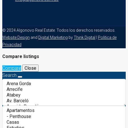
© 2024 Algonovo Real Estate. Todos los derechos reservados.
Website Design
and
Digital Marketing
by
Think Digital
|
Politica de
Privacidad
Compare listings
Compare
Close
Search