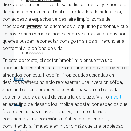
Algonovo Punta Cana
diseñados para promover la salud física, mental y emocional
de manera permanente. Destinos rodeados de naturaleza,
con acceso a espacios verdes, aire limpio, zonas de
meditación y servicios orientados al equilibrio personal, y que
Servicios
se posicionan como opciones cada vez más valoradas por
quienes buscan reconectar consigo mismos sin renunciar al
confort ni a la calidad de vida.
Asociados
En este contexto, el sector inmobiliario encuentra una
oportunidad estratégica al desarrollar y promover proyectos
alineados con esta filosofía. Propiedades ubicadas en
Únete
destinos
wellness
no solo representan una inversión sólida,
sino también una propuesta de valor basada en bienestar,
sostenibilidad y calidad de vida a largo plazo. Vivir o
invertir
en este tipo de desarrollos implica apostar por espacios que
Blog
favorecen rutinas más saludables, un ritmo de vida
consciente y una conexión auténtica con el entorno,
convirtiendo al inmueble en mucho más que una propiedad: