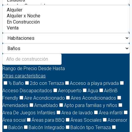
Rango de Precio
Desde
Hasta
Otras características
½ Baño
2do con Terraza
Acceso a playa privada
Acceso Discapacitados
Aeropuerto
Agua
AirBnB
Friendly
Aire Acondicionado
Aires Acondicionados
Amenidades
Amueblado
Apto para familias y niños
Area De Juegos Infantiles
Area de lavado
Área infantil
Área social
Áreas para BBQ
Áreas Sociales
Ascensor
Balcón
Balcón Integrado
Balcón tipo Terraza