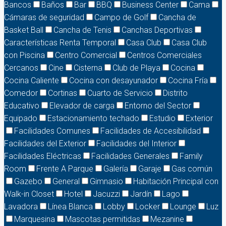
Bancos
Baños
Bar
BBQ
Business Center
Cama
Cámaras de seguridad
Campo de Golf
Cancha de
Basket Ball
Cancha de Tenis
Canchas Deportivas
Características Renta Temporal
Casa Club
Casa Club
con Piscina
Centro Comercial
Centros Comerciales
Cercanos
Cine
Cisterna
Club de Playa
Cocina
Cocina Caliente
Cocina con desayunador
Cocina Fría
Comedor
Cortinas
Cuarto de Servicio
Distrito
Educativo
Elevador de carga
Entorno del Sector
Equipado
Estacionamiento techado
Estudio
Exterior
Facilidades Comunes
Facilidades de Accesibilidad
Facilidades del Exterior
Facilidades del Interior
Facilidades Eléctricas
Facilidades Generales
Family
Room
Frente A Parque
Galería
Garaje
Gas común
Gazebo
General
Gimnasio
Habitación Principal con
Walk-in Closet
Hotel
Jacuzzi
Jardín
Lago
Lavadora
Línea Blanca
Lobby
Locker
Lounge
Luz
Marquesina
Mascotas permitidas
Mezanine