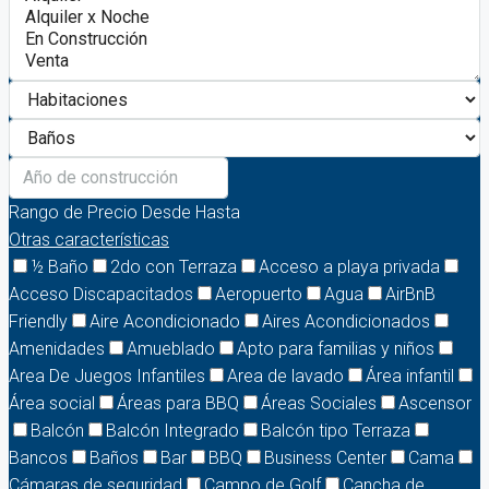
Rango de Precio
Desde
Hasta
Otras características
½ Baño
2do con Terraza
Acceso a playa privada
Acceso Discapacitados
Aeropuerto
Agua
AirBnB
Friendly
Aire Acondicionado
Aires Acondicionados
Amenidades
Amueblado
Apto para familias y niños
Area De Juegos Infantiles
Area de lavado
Área infantil
Área social
Áreas para BBQ
Áreas Sociales
Ascensor
Balcón
Balcón Integrado
Balcón tipo Terraza
Bancos
Baños
Bar
BBQ
Business Center
Cama
Cámaras de seguridad
Campo de Golf
Cancha de