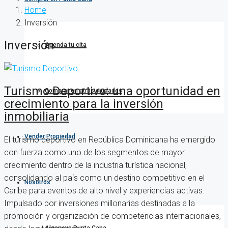
Home
Inversión
Inversión
Agenda tu cita
Turismo Deportivo: una oportunidad en
Comprar en otras ciudades
crecimiento para la inversión
inmobiliaria
Vender Propiedad
El turismo deportivo en República Dominicana ha emergido
con fuerza como uno de los segmentos de mayor
crecimiento dentro de la industria turística nacional,
consolidando al país como un destino competitivo en el
Nosotros
Caribe para eventos de alto nivel y experiencias activas.
Impulsado por inversiones millonarias destinadas a la
promoción y organización de competencias internacionales,