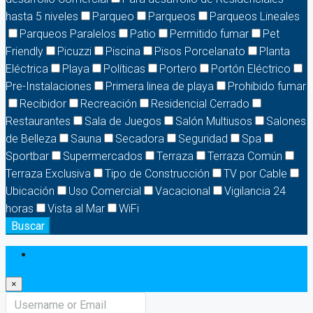
hasta 5 niveles
Parqueo
Parqueos
Parqueos Lineales
Parqueos Paralelos
Patio
Permitido fumar
Pet
Friendly
Picuzzi
Piscina
Pisos Porcelanato
Planta
Eléctrica
Playa
Políticas
Portero
Portón Eléctrico
Pre-Instalaciones
Primera linea de playa
Prohibido fumar
Recibidor
Recreación
Residencial Cerrado
Restaurantes
Sala de Juegos
Salón Multiusos
Salones
de Belleza
Sauna
Secadora
Seguridad
Spa
Sportbar
Supermercados
Terraza
Terraza Común
Terraza Exclusiva
Tipo de Construcción
TV por Cable
Ubicación
Uso Comercial
Vacacional
Vigilancia 24
horas
Vista al Mar
WiFi
Buscar
Login
×