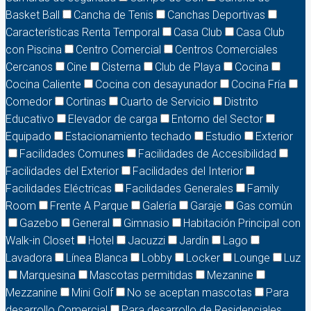
Basket Ball
Cancha de Tenis
Canchas Deportivas
Características Renta Temporal
Casa Club
Casa Club
con Piscina
Centro Comercial
Centros Comerciales
Cercanos
Cine
Cisterna
Club de Playa
Cocina
Cocina Caliente
Cocina con desayunador
Cocina Fría
Comedor
Cortinas
Cuarto de Servicio
Distrito
Educativo
Elevador de carga
Entorno del Sector
Equipado
Estacionamiento techado
Estudio
Exterior
Facilidades Comunes
Facilidades de Accesibilidad
Facilidades del Exterior
Facilidades del Interior
Facilidades Eléctricas
Facilidades Generales
Family
Room
Frente A Parque
Galería
Garaje
Gas común
Gazebo
General
Gimnasio
Habitación Principal con
Walk-in Closet
Hotel
Jacuzzi
Jardín
Lago
Lavadora
Línea Blanca
Lobby
Locker
Lounge
Luz
Marquesina
Mascotas permitidas
Mezanine
Mezzanine
Mini Golf
No se aceptan mascotas
Para
desarrollo Comercial
Para desarrollo de Residenciales