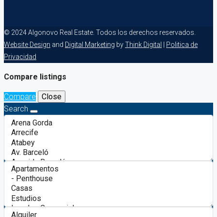
© 2024 Algonovo Real Estate. Todos los derechos reservados.
Website Design
and
Digital Marketing
by
Think Digital
|
Politica de
Privacidad
Compare listings
Compare
Close
Search