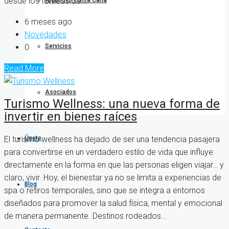
desde los torneos de...
Algonovo Punta Cana
6 meses ago
Novedades
0
Servicios
Read More
Asociados
Turismo Wellness: una nueva forma de
invertir en bienes raíces
Únete
El turismo wellness ha dejado de ser una tendencia pasajera
para convertirse en un verdadero estilo de vida que influye
directamente en la forma en que las personas eligen viajar… y
claro, vivir. Hoy, el bienestar ya no se limita a experiencias de
Blog
spa o retiros temporales, sino que se integra a entornos
diseñados para promover la salud física, mental y emocional
de manera permanente. Destinos rodeados...