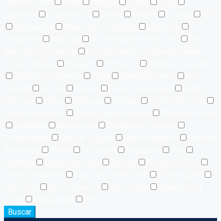
Walk-in Closet
Hotel
Jacuzzi
Jardín
Lago
Lavadora
Línea Blanca
Lobby
Locker
Lounge
Luz
Marquesina
Mascotas permitidas
Mezanine
Mezzanine
Mini Golf
No se aceptan mascotas
Para
desarrollo Comercial
Para desarrollo de Residenciales
hasta 5 niveles
Parqueo
Parqueos
Parqueos Lineales
Parqueos Paralelos
Patio
Permitido fumar
Pet
Friendly
Picuzzi
Piscina
Pisos Porcelanato
Planta
Eléctrica
Playa
Políticas
Portero
Portón Eléctrico
Pre-Instalaciones
Primera linea de playa
Prohibido fumar
Recibidor
Recreación
Residencial Cerrado
Restaurantes
Sala de Juegos
Salón Multiusos
Salones
de Belleza
Sauna
Secadora
Seguridad
Spa
Sportbar
Supermercados
Terraza
Terraza Común
Terraza Exclusiva
Tipo de Construcción
TV por Cable
Ubicación
Uso Comercial
Vacacional
Vigilancia 24
horas
Vista al Mar
WiFi
Buscar