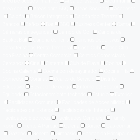
Area De Juegos Infantiles
Area de lavado
Área infantil
Área social
Áreas para BBQ
Áreas Sociales
Ascensor
Balcón
Balcón Integrado
Balcón tipo Terraza
Bancos
Baños
Bar
BBQ
Business Center
Cama
Cámaras de seguridad
Campo de Golf
Cancha de
Basket Ball
Cancha de Tenis
Canchas Deportivas
Características Renta Temporal
Casa Club
Casa Club
con Piscina
Centro Comercial
Centros Comerciales
Cercanos
Cine
Cisterna
Club de Playa
Cocina
Cocina Caliente
Cocina con desayunador
Cocina Fría
Comedor
Cortinas
Cuarto de Servicio
Distrito
Educativo
Elevador de carga
Entorno del Sector
Equipado
Estacionamiento techado
Estudio
Exterior
Facilidades Comunes
Facilidades de Accesibilidad
Facilidades del Exterior
Facilidades del Interior
Facilidades Eléctricas
Facilidades Generales
Family
Room
Frente A Parque
Galería
Garaje
Gas común
Gazebo
General
Gimnasio
Habitación Principal con