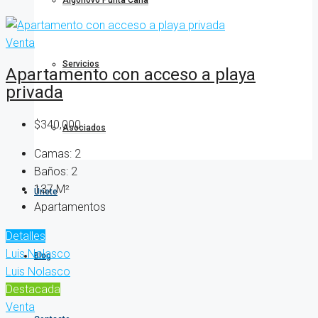
Algonovo Punta Cana
Venta
Servicios
Apartamento con acceso a playa
privada
$340,000
Asociados
Camas:
2
Baños:
2
137
M²
Únete
Apartamentos
Detalles
Luis Nolasco
Blog
Luis Nolasco
Destacada
Venta