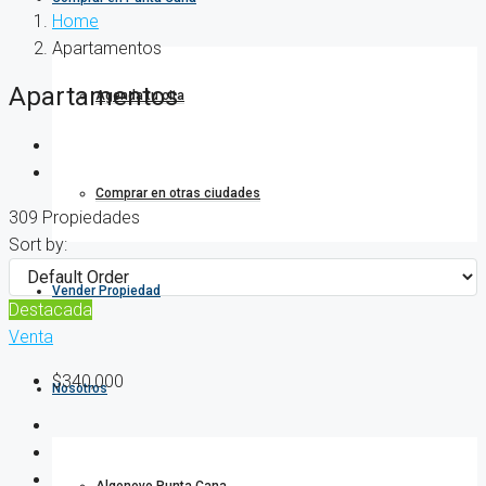
Home
Apartamentos
Apartamentos
Agenda tu cita
Comprar en otras ciudades
309 Propiedades
Sort by:
Vender Propiedad
Destacada
Venta
$340,000
Nosotros