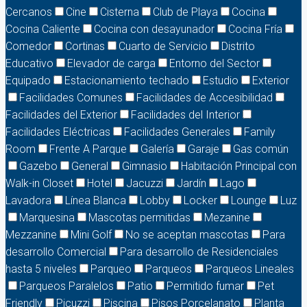
Cercanos
Cine
Cisterna
Club de Playa
Cocina
Cocina Caliente
Cocina con desayunador
Cocina Fría
Comedor
Cortinas
Cuarto de Servicio
Distrito
Educativo
Elevador de carga
Entorno del Sector
Equipado
Estacionamiento techado
Estudio
Exterior
Facilidades Comunes
Facilidades de Accesibilidad
Facilidades del Exterior
Facilidades del Interior
Facilidades Eléctricas
Facilidades Generales
Family
Room
Frente A Parque
Galería
Garaje
Gas común
Gazebo
General
Gimnasio
Habitación Principal con
Walk-in Closet
Hotel
Jacuzzi
Jardín
Lago
Lavadora
Línea Blanca
Lobby
Locker
Lounge
Luz
Marquesina
Mascotas permitidas
Mezanine
Mezzanine
Mini Golf
No se aceptan mascotas
Para
desarrollo Comercial
Para desarrollo de Residenciales
hasta 5 niveles
Parqueo
Parqueos
Parqueos Lineales
Parqueos Paralelos
Patio
Permitido fumar
Pet
Friendly
Picuzzi
Piscina
Pisos Porcelanato
Planta