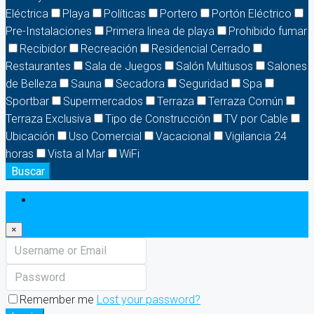
Eléctrica
Playa
Políticas
Portero
Portón Eléctrico
Pre-Instalaciones
Primera linea de playa
Prohibido fumar
Recibidor
Recreación
Residencial Cerrado
Restaurantes
Sala de Juegos
Salón Multiusos
Salones
de Belleza
Sauna
Secadora
Seguridad
Spa
Sportbar
Supermercados
Terraza
Terraza Común
Terraza Exclusiva
Tipo de Construcción
TV por Cable
Ubicación
Uso Comercial
Vacacional
Vigilancia 24
horas
Vista al Mar
WiFi
Buscar
Login
×
Remember me
Lost your password?