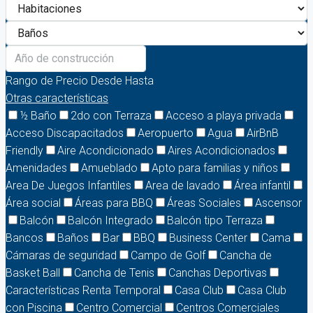
Rango de Precio
Desde
Hasta
Otras características
½ Baño
2do con Terraza
Acceso a playa privada
Acceso Discapacitados
Aeropuerto
Agua
AirBnB
Friendly
Aire Acondicionado
Aires Acondicionados
Amenidades
Amueblado
Apto para familias y niños
Area De Juegos Infantiles
Area de lavado
Área infantil
Área social
Áreas para BBQ
Áreas Sociales
Ascensor
Balcón
Balcón Integrado
Balcón tipo Terraza
Bancos
Baños
Bar
BBQ
Business Center
Cama
Cámaras de seguridad
Campo de Golf
Cancha de
Basket Ball
Cancha de Tenis
Canchas Deportivas
Características Renta Temporal
Casa Club
Casa Club
con Piscina
Centro Comercial
Centros Comerciales