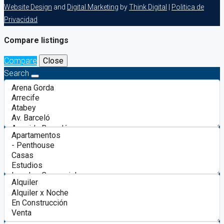
Website Design
and
Digital Marketing
by
Think Digital
|
Politica de
Privacidad
Compare listings
Compare
Close
Search