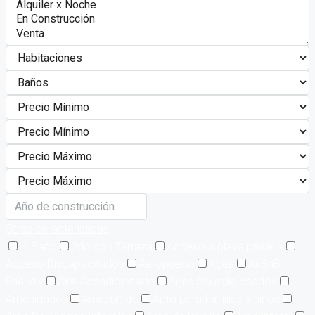
Otras características
½ Baño
2do con Terraza
Acceso a playa privada
Acceso Discapacitados
Aeropuerto
Agua
AirBnB
Friendly
Aire Acondicionado
Aires Acondicionados
Amenidades
Amueblado
Apto para familias y niños