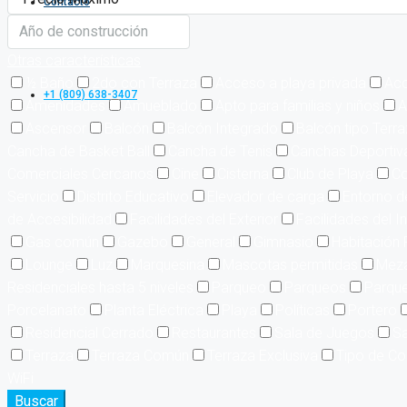
Contacto
Otras características
½ Baño
2do con Terraza
Acceso a playa privada
Acc
+1 (809) 638-3407
Amenidades
Amueblado
Apto para familias y niños
A
Ascensor
Balcón
Balcón Integrado
Balcón tipo Terr
Cancha de Basket Ball
Cancha de Tenis
Canchas Deportiv
Comerciales Cercanos
Cine
Cisterna
Club de Playa
Co
Servicio
Distrito Educativo
Elevador de carga
Entorno d
de Accesibilidad
Facilidades del Exterior
Facilidades del In
Gas común
Gazebo
General
Gimnasio
Habitación 
Lounge
Luz
Marquesina
Mascotas permitidas
Meza
Residenciales hasta 5 niveles
Parqueo
Parqueos
Parque
Porcelanato
Planta Eléctrica
Playa
Políticas
Portero
Residencial Cerrado
Restaurantes
Sala de Juegos
Sa
Terraza
Terraza Común
Terraza Exclusiva
Tipo de Co
WiFi
Buscar