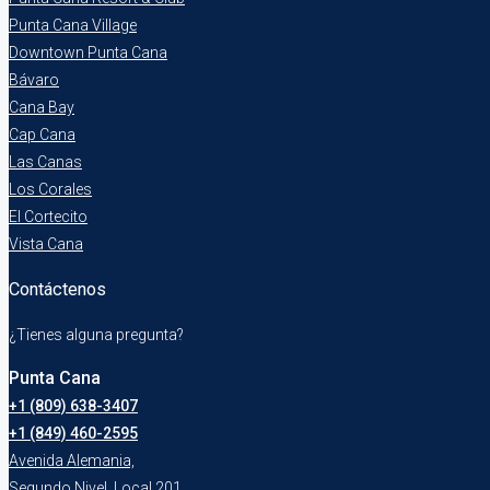
Punta Cana Village
Downtown Punta Cana
Bávaro
Cana Bay
Cap Cana
Las Canas
Los Corales
El Cortecito
Vista Cana
Contáctenos
¿Tienes alguna pregunta?
Punta Cana
+1 (809) 638-3407
+1 (849) 460-2595
Avenida Alemania,
Segundo Nivel, Local 201,