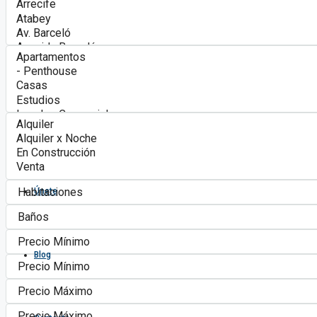
Algonovo Punta Cana
Servicios
Asociados
Únete
Blog