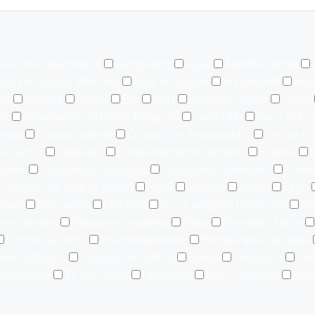
eso Discapacitados
Aeropuerto
Agua
AirBnB Friendly
rea De Juegos Infantiles
Area de lavado
Área infantil
Área
aza
Bancos
Baños
Bar
BBQ
Business Center
Cama
as
Características Renta Temporal
Casa Club
Casa Club c
cina
Cocina Caliente
Cocina con desayunador
Cocina Fr
el Sector
Equipado
Estacionamiento techado
Estudio
E
terior
Facilidades Eléctricas
Facilidades Generales
Famil
Principal con Walk-in Closet
Hotel
Jacuzzi
Jardín
Lago
nine
Mezzanine
Mini Golf
No se aceptan mascotas
Pa
os Lineales
Parqueos Paralelos
Patio
Permitido fumar
Portón Eléctrico
Pre-Instalaciones
Primera linea de playa
lón Multiusos
Salones de Belleza
Sauna
Secadora
Seg
nstrucción
TV por Cable
Ubicación
Uso Comercial
Vac