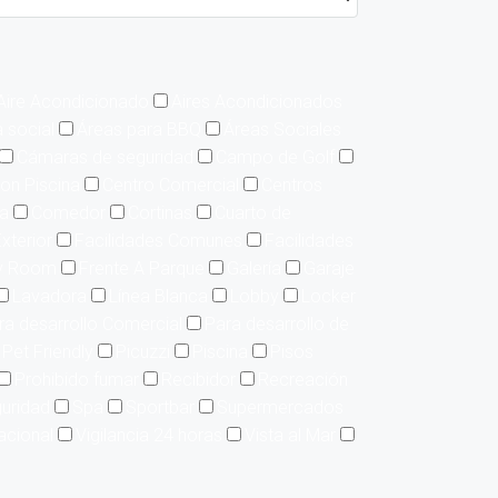
Aire Acondicionado
Aires Acondicionados
 social
Áreas para BBQ
Áreas Sociales
Cámaras de seguridad
Campo de Golf
on Piscina
Centro Comercial
Centros
ía
Comedor
Cortinas
Cuarto de
xterior
Facilidades Comunes
Facilidades
y Room
Frente A Parque
Galería
Garaje
Lavadora
Línea Blanca
Lobby
Locker
ra desarrollo Comercial
Para desarrollo de
Pet Friendly
Picuzzi
Piscina
Pisos
Prohibido fumar
Recibidor
Recreación
uridad
Spa
Sportbar
Supermercados
acional
Vigilancia 24 horas
Vista al Mar