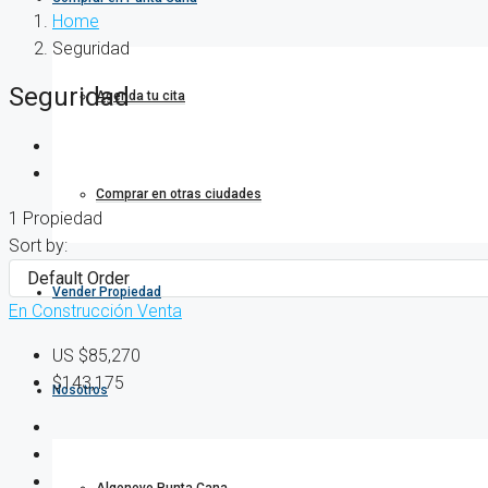
Home
Seguridad
Seguridad
Agenda tu cita
Comprar en otras ciudades
1 Propiedad
Sort by:
Vender Propiedad
En Construcción
Venta
US
$85,270
$143,175
Nosotros