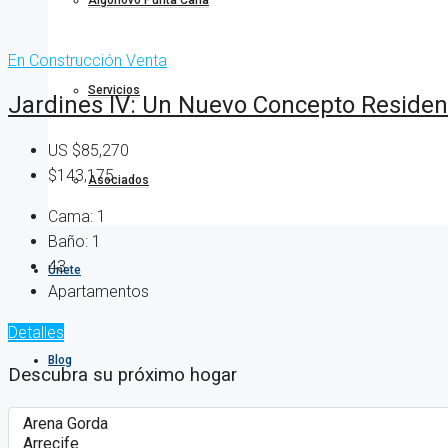
Algonovo Punta Cana
En Construcción
Venta
Servicios
Jardines IV: Un Nuevo Concepto Residen
US
$85,270
$143,175
Asociados
Cama:
1
Baño:
1
43
Únete
Apartamentos
Detalles
Blog
Descubra su próximo hogar