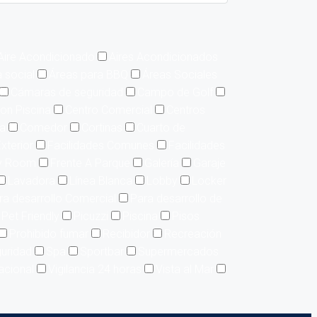
Aire Acondicionado
Aires Acondicionados
 social
Áreas para BBQ
Áreas Sociales
Cámaras de seguridad
Campo de Golf
on Piscina
Centro Comercial
Centros
ía
Comedor
Cortinas
Cuarto de
xterior
Facilidades Comunes
Facilidades
y Room
Frente A Parque
Galería
Garaje
Lavadora
Línea Blanca
Lobby
Locker
ra desarrollo Comercial
Para desarrollo de
Pet Friendly
Picuzzi
Piscina
Pisos
Prohibido fumar
Recibidor
Recreación
uridad
Spa
Sportbar
Supermercados
acional
Vigilancia 24 horas
Vista al Mar