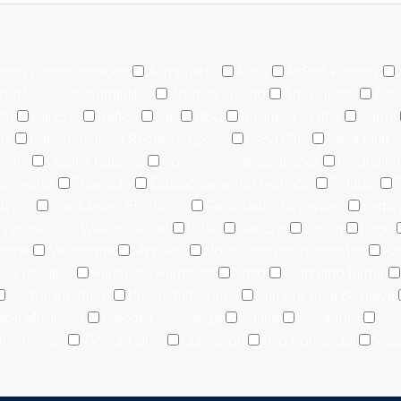
eso Discapacitados
Aeropuerto
Agua
AirBnB Friendly
rea De Juegos Infantiles
Area de lavado
Área infantil
Área
aza
Bancos
Baños
Bar
BBQ
Business Center
Cama
as
Características Renta Temporal
Casa Club
Casa Club c
cina
Cocina Caliente
Cocina con desayunador
Cocina Fr
el Sector
Equipado
Estacionamiento techado
Estudio
E
terior
Facilidades Eléctricas
Facilidades Generales
Famil
Principal con Walk-in Closet
Hotel
Jacuzzi
Jardín
Lago
nine
Mezzanine
Mini Golf
No se aceptan mascotas
Pa
os Lineales
Parqueos Paralelos
Patio
Permitido fumar
Portón Eléctrico
Pre-Instalaciones
Primera linea de playa
lón Multiusos
Salones de Belleza
Sauna
Secadora
Seg
nstrucción
TV por Cable
Ubicación
Uso Comercial
Vac