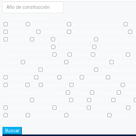
Otras características
½ Baño
2do con Terraza
Acceso a playa privada
Acc
Amenidades
Amueblado
Apto para familias y niños
A
Ascensor
Balcón
Balcón Integrado
Balcón tipo Terr
Cancha de Basket Ball
Cancha de Tenis
Canchas Deportiv
Comerciales Cercanos
Cine
Cisterna
Club de Playa
Co
Servicio
Distrito Educativo
Elevador de carga
Entorno d
de Accesibilidad
Facilidades del Exterior
Facilidades del In
Gas común
Gazebo
General
Gimnasio
Habitación 
Lounge
Luz
Marquesina
Mascotas permitidas
Meza
Residenciales hasta 5 niveles
Parqueo
Parqueos
Parque
Porcelanato
Planta Eléctrica
Playa
Políticas
Portero
Residencial Cerrado
Restaurantes
Sala de Juegos
Sa
Terraza
Terraza Común
Terraza Exclusiva
Tipo de Co
WiFi
Buscar