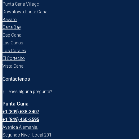
Punta Cana Village
Downtown Punta Cana
Bávaro
Cana Bay
Cap Cana
Las Canas
Los Corales
El Cortecito
Vista Cana
Contáctenos
¿Tienes alguna pregunta?
Punta Cana
+1 (809) 638-3407
+1 (849) 460-2595
Avenida Alemania,
Segundo Nivel, Local 201,