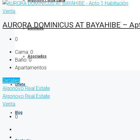
Algonovo Punta Cana
Venta
AURORA DOMINICUS AT BAYAHIBE – Apto
Servicios
0
Cama:
0
Asociados
Baño:
0
Apartamentos
Detalles
Únete
Algonovo Real Estate
Algonovo Real Estate
Venta
Blog
0