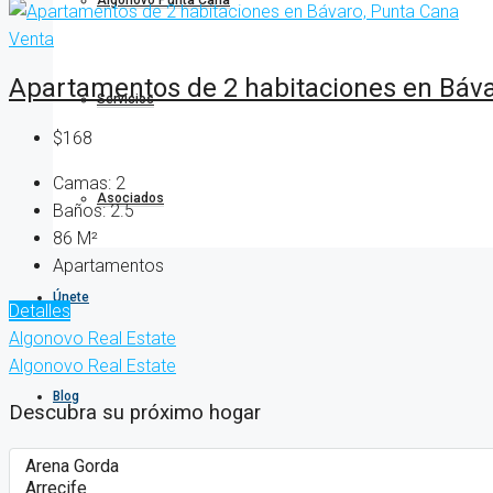
Algonovo Punta Cana
Venta
Apartamentos de 2 habitaciones en Báva
Servicios
$168
Camas:
2
Asociados
Baños:
2.5
86
M²
Apartamentos
Únete
Detalles
Algonovo Real Estate
Algonovo Real Estate
Blog
Descubra su próximo hogar