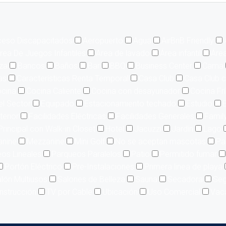
eso Discapacitados
Aeropuerto
Agua
AirBnB Friendly
rea De Juegos Infantiles
Area de lavado
Área infantil
Área
aza
Bancos
Baños
Bar
BBQ
Business Center
Cama
as
Características Renta Temporal
Casa Club
Casa Club c
cina
Cocina Caliente
Cocina con desayunador
Cocina Fr
el Sector
Equipado
Estacionamiento techado
Estudio
E
terior
Facilidades Eléctricas
Facilidades Generales
Famil
Principal con Walk-in Closet
Hotel
Jacuzzi
Jardín
Lago
nine
Mezzanine
Mini Golf
No se aceptan mascotas
Pa
os Lineales
Parqueos Paralelos
Patio
Permitido fumar
Portón Eléctrico
Pre-Instalaciones
Primera linea de playa
lón Multiusos
Salones de Belleza
Sauna
Secadora
Seg
nstrucción
TV por Cable
Ubicación
Uso Comercial
Vac