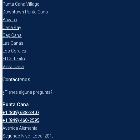
Punta Cana Village
Downtown Punta Cana
Bávaro
Cana Bay
Cap Cana
Las Canas
Los Corales
El Cortecito
Vista Cana
Contáctenos
¿Tienes alguna pregunta?
Punta Cana
+1 (809) 638-3407
+1 (849) 460-2595
Avenida Alemania,
Segundo Nivel, Local 201,