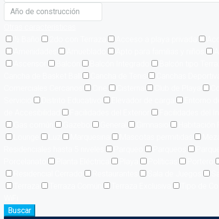
Otras características
½ Baño
2do con Terraza
Acceso a playa privada
Acc
Amenidades
Amueblado
Apto para familias y niños
A
Ascensor
Balcón
Balcón Integrado
Balcón tipo Terr
Cancha de Basket Ball
Cancha de Tenis
Canchas Deportiv
Comerciales Cercanos
Cine
Cisterna
Club de Playa
Co
Servicio
Distrito Educativo
Elevador de carga
Entorno d
de Accesibilidad
Facilidades del Exterior
Facilidades del In
Gas común
Gazebo
General
Gimnasio
Habitación 
Lounge
Luz
Marquesina
Mascotas permitidas
Meza
Residenciales hasta 5 niveles
Parqueo
Parqueos
Parque
Porcelanato
Planta Eléctrica
Playa
Políticas
Portero
Residencial Cerrado
Restaurantes
Sala de Juegos
Sa
Terraza
Terraza Común
Terraza Exclusiva
Tipo de Co
WiFi
Buscar