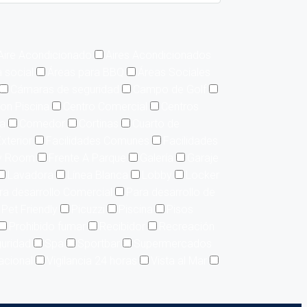
Aire Acondicionado
Aires Acondicionados
 social
Áreas para BBQ
Áreas Sociales
Cámaras de seguridad
Campo de Golf
on Piscina
Centro Comercial
Centros
ía
Comedor
Cortinas
Cuarto de
xterior
Facilidades Comunes
Facilidades
y Room
Frente A Parque
Galería
Garaje
Lavadora
Línea Blanca
Lobby
Locker
ra desarrollo Comercial
Para desarrollo de
Pet Friendly
Picuzzi
Piscina
Pisos
Prohibido fumar
Recibidor
Recreación
uridad
Spa
Sportbar
Supermercados
acional
Vigilancia 24 horas
Vista al Mar