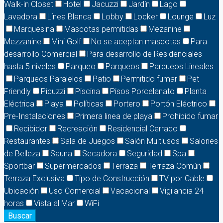
Walk-in Closet
Hotel
Jacuzzi
Jardín
Lago
Lavadora
Línea Blanca
Lobby
Locker
Lounge
Luz
Marquesina
Mascotas permitidas
Mezanine
Mezzanine
Mini Golf
No se aceptan mascotas
Para
desarrollo Comercial
Para desarrollo de Residenciales
hasta 5 niveles
Parqueo
Parqueos
Parqueos Lineales
Parqueos Paralelos
Patio
Permitido fumar
Pet
Friendly
Picuzzi
Piscina
Pisos Porcelanato
Planta
Eléctrica
Playa
Políticas
Portero
Portón Eléctrico
Pre-Instalaciones
Primera linea de playa
Prohibido fumar
Recibidor
Recreación
Residencial Cerrado
Restaurantes
Sala de Juegos
Salón Multiusos
Salones
de Belleza
Sauna
Secadora
Seguridad
Spa
Sportbar
Supermercados
Terraza
Terraza Común
Terraza Exclusiva
Tipo de Construcción
TV por Cable
Ubicación
Uso Comercial
Vacacional
Vigilancia 24
horas
Vista al Mar
WiFi
Buscar