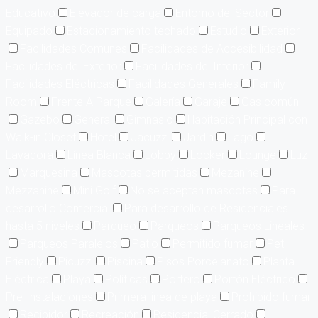
Educativo
Elevador de carga
Entorno del Sector
Equipado
Estacionamiento techado
Estudio
Exterior
Facilidades Comunes
Facilidades de Accesibilidad
Facilidades del Exterior
Facilidades del Interior
Facilidades Eléctricas
Facilidades Generales
Family
Room
Frente A Parque
Galería
Garaje
Gas común
Gazebo
General
Gimnasio
Habitación Principal con
Walk-in Closet
Hotel
Jacuzzi
Jardín
Lago
Lavadora
Línea Blanca
Lobby
Locker
Lounge
Luz
Marquesina
Mascotas permitidas
Mezanine
Mezzanine
Mini Golf
No se aceptan mascotas
Para
desarrollo Comercial
Para desarrollo de Residenciales
hasta 5 niveles
Parqueo
Parqueos
Parqueos Lineales
Parqueos Paralelos
Patio
Permitido fumar
Pet
Friendly
Picuzzi
Piscina
Pisos Porcelanato
Planta
Eléctrica
Playa
Políticas
Portero
Portón Eléctrico
Pre-Instalaciones
Primera linea de playa
Prohibido fumar
Recibidor
Recreación
Residencial Cerrado