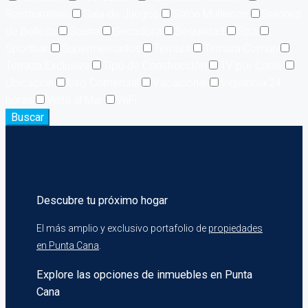
Restaurantes
Sala de Juegos
Salón Multiusos
Salones
de Belleza
Sauna
Secadora
Seguridad
Spa
Sportbar
Supermercados
Terraza
Terraza Común
Terraza Exclusiva
Tipo de Construcción
TV por Cable
Ubicación
Uso Comercial
Vacacional
Vigilancia 24
horas
Vista al Mar
WiFi
Buscar
Descubre tu próximo hogar
El más amplio y exclusivo portafolio de
propiedades
en Punta Cana
.
Explore las opciones de inmuebles en Punta
Cana