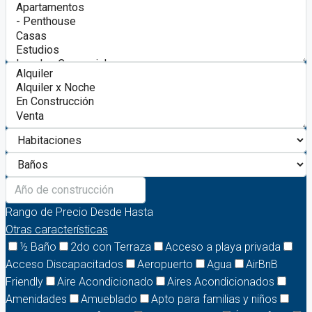
Rango de Precio
Desde
Hasta
Otras características
½ Baño
2do con Terraza
Acceso a playa privada
Acceso Discapacitados
Aeropuerto
Agua
AirBnB
Friendly
Aire Acondicionado
Aires Acondicionados
Amenidades
Amueblado
Apto para familias y niños