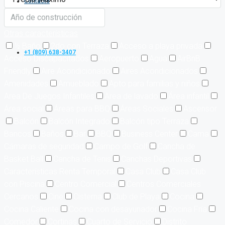
Contacto
Otras características
½ Baño
2do con Terraza
Acceso a playa privada
+1 (809) 638-3407
Acceso Discapacitados
Aeropuerto
Agua
AirBnB
Friendly
Aire Acondicionado
Aires Acondicionados
Amenidades
Amueblado
Apto para familias y niños
Area De Juegos Infantiles
Area de lavado
Área infantil
Área social
Áreas para BBQ
Áreas Sociales
Ascensor
Balcón
Balcón Integrado
Balcón tipo Terraza
Bancos
Baños
Bar
BBQ
Business Center
Cama
Cámaras de seguridad
Campo de Golf
Cancha de
Basket Ball
Cancha de Tenis
Canchas Deportivas
Características Renta Temporal
Casa Club
Casa Club
con Piscina
Centro Comercial
Centros Comerciales
Cercanos
Cine
Cisterna
Club de Playa
Cocina
Cocina Caliente
Cocina con desayunador
Cocina Fría
Comedor
Cortinas
Cuarto de Servicio
Distrito