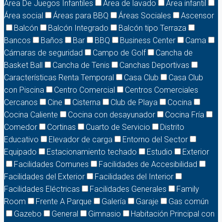
Area De Juegos Infantiles
Area de lavado
Área infantil
Área social
Áreas para BBQ
Áreas Sociales
Ascensor
Balcón
Balcón Integrado
Balcón tipo Terraza
Bancos
Baños
Bar
BBQ
Business Center
Cama
Cámaras de seguridad
Campo de Golf
Cancha de
Basket Ball
Cancha de Tenis
Canchas Deportivas
Características Renta Temporal
Casa Club
Casa Club
con Piscina
Centro Comercial
Centros Comerciales
Cercanos
Cine
Cisterna
Club de Playa
Cocina
Cocina Caliente
Cocina con desayunador
Cocina Fría
Comedor
Cortinas
Cuarto de Servicio
Distrito
Educativo
Elevador de carga
Entorno del Sector
Equipado
Estacionamiento techado
Estudio
Exterior
Facilidades Comunes
Facilidades de Accesibilidad
Facilidades del Exterior
Facilidades del Interior
Facilidades Eléctricas
Facilidades Generales
Family
Room
Frente A Parque
Galería
Garaje
Gas común
Gazebo
General
Gimnasio
Habitación Principal con