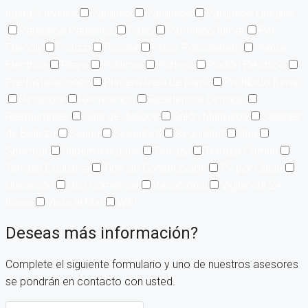
hasta 5 niveles
Parqueo
Parqueos
Parqueos Lineales
Parqueos Paralelos
Patio
Permitido fumar
Pet
Friendly
Picuzzi
Piscina
Pisos Porcelanato
Planta
Eléctrica
Playa
Políticas
Portero
Portón Eléctrico
Pre-Instalaciones
Primera linea de playa
Prohibido fumar
Recibidor
Recreación
Residencial Cerrado
Restaurantes
Sala de Juegos
Salón Multiusos
Salones
de Belleza
Sauna
Secadora
Seguridad
Spa
Sportbar
Supermercados
Terraza
Terraza Común
Terraza Exclusiva
Tipo de Construcción
TV por Cable
Ubicación
Uso Comercial
Vacacional
Vigilancia 24
horas
Vista al Mar
WiFi
Deseas más información?
Complete el siguiente formulario y uno de nuestros asesores
se pondrán en contacto con usted.