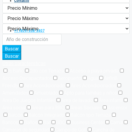
Contacto
+1 (809) 638-3407
Buscar
Buscar
Otras características
½ Baño
2do con Terraza
Acceso a playa privada
Acceso Discapacitados
Aeropuerto
Agua
AirBnB
Friendly
Aire Acondicionado
Aires Acondicionados
Amenidades
Amueblado
Apto para familias y niños
Area De Juegos Infantiles
Area de lavado
Área infantil
Área social
Áreas para BBQ
Áreas Sociales
Ascensor
Balcón
Balcón Integrado
Balcón tipo Terraza
Bancos
Baños
Bar
BBQ
Business Center
Cama
Cámaras de seguridad
Campo de Golf
Cancha de