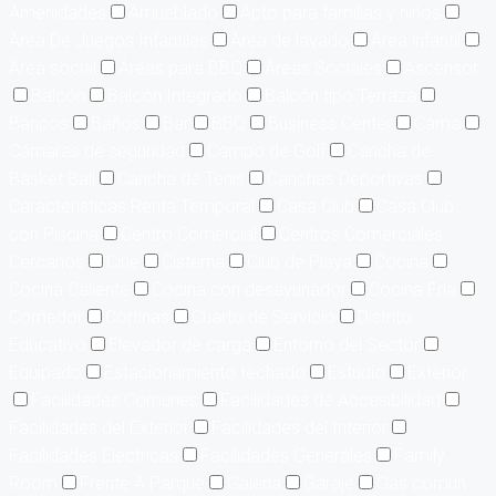
Amenidades
Amueblado
Apto para familias y niños
Area De Juegos Infantiles
Area de lavado
Área infantil
Área social
Áreas para BBQ
Áreas Sociales
Ascensor
Balcón
Balcón Integrado
Balcón tipo Terraza
Bancos
Baños
Bar
BBQ
Business Center
Cama
Cámaras de seguridad
Campo de Golf
Cancha de
Basket Ball
Cancha de Tenis
Canchas Deportivas
Características Renta Temporal
Casa Club
Casa Club
con Piscina
Centro Comercial
Centros Comerciales
Cercanos
Cine
Cisterna
Club de Playa
Cocina
Cocina Caliente
Cocina con desayunador
Cocina Fría
Comedor
Cortinas
Cuarto de Servicio
Distrito
Educativo
Elevador de carga
Entorno del Sector
Equipado
Estacionamiento techado
Estudio
Exterior
Facilidades Comunes
Facilidades de Accesibilidad
Facilidades del Exterior
Facilidades del Interior
Facilidades Eléctricas
Facilidades Generales
Family
Room
Frente A Parque
Galería
Garaje
Gas común