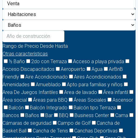
Rango de Precio
Desde
Hasta
Otras características
½ Baño
2do con Terraza
Acceso a playa privada
Acceso Discapacitados
Aeropuerto
Agua
AirBnB
Friendly
Aire Acondicionado
Aires Acondicionados
Amenidades
Amueblado
Apto para familias y niños
Area De Juegos Infantiles
Area de lavado
Área infantil
Área social
Áreas para BBQ
Áreas Sociales
Ascensor
Balcón
Balcón Integrado
Balcón tipo Terraza
Bancos
Baños
Bar
BBQ
Business Center
Cama
Cámaras de seguridad
Campo de Golf
Cancha de
Basket Ball
Cancha de Tenis
Canchas Deportivas