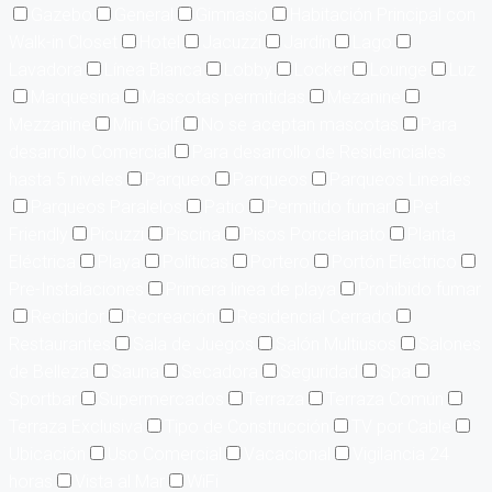
Gazebo
General
Gimnasio
Habitación Principal con
Walk-in Closet
Hotel
Jacuzzi
Jardín
Lago
Lavadora
Línea Blanca
Lobby
Locker
Lounge
Luz
Marquesina
Mascotas permitidas
Mezanine
Mezzanine
Mini Golf
No se aceptan mascotas
Para
desarrollo Comercial
Para desarrollo de Residenciales
hasta 5 niveles
Parqueo
Parqueos
Parqueos Lineales
Parqueos Paralelos
Patio
Permitido fumar
Pet
Friendly
Picuzzi
Piscina
Pisos Porcelanato
Planta
Eléctrica
Playa
Políticas
Portero
Portón Eléctrico
Pre-Instalaciones
Primera linea de playa
Prohibido fumar
Recibidor
Recreación
Residencial Cerrado
Restaurantes
Sala de Juegos
Salón Multiusos
Salones
de Belleza
Sauna
Secadora
Seguridad
Spa
Sportbar
Supermercados
Terraza
Terraza Común
Terraza Exclusiva
Tipo de Construcción
TV por Cable
Ubicación
Uso Comercial
Vacacional
Vigilancia 24
horas
Vista al Mar
WiFi