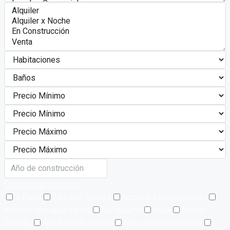
Otras características
½ Baño
2do con Terraza
Acceso a playa privada
Acceso Discapacitados
Aeropuerto
Agua
AirBnB
Friendly
Aire Acondicionado
Aires Acondicionados