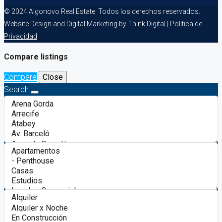
© 2024 Algonovo Real Estate. Todos los derechos reservados.
Website Design
and
Digital Marketing
by
Think Digital
|
Politica de
Privacidad
Compare listings
Compare
Close
Search