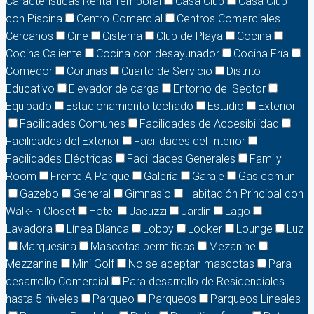
Características Renta Temporal
Casa Club
Casa Club
con Piscina
Centro Comercial
Centros Comerciales
Cercanos
Cine
Cisterna
Club de Playa
Cocina
Cocina Caliente
Cocina con desayunador
Cocina Fría
Comedor
Cortinas
Cuarto de Servicio
Distrito
Educativo
Elevador de carga
Entorno del Sector
Equipado
Estacionamiento techado
Estudio
Exterior
Facilidades Comunes
Facilidades de Accesibilidad
Facilidades del Exterior
Facilidades del Interior
Facilidades Eléctricas
Facilidades Generales
Family
Room
Frente A Parque
Galería
Garaje
Gas común
Gazebo
General
Gimnasio
Habitación Principal con
Walk-in Closet
Hotel
Jacuzzi
Jardín
Lago
Lavadora
Línea Blanca
Lobby
Locker
Lounge
Luz
Marquesina
Mascotas permitidas
Mezanine
Mezzanine
Mini Golf
No se aceptan mascotas
Para
desarrollo Comercial
Para desarrollo de Residenciales
hasta 5 niveles
Parqueo
Parqueos
Parqueos Lineales