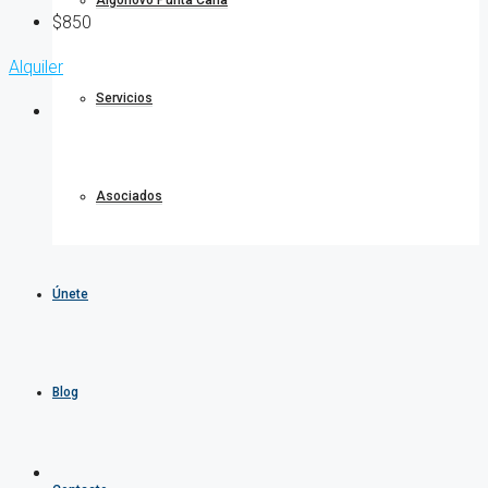
Algonovo Punta Cana
$850
Alquiler
Servicios
Asociados
Únete
Blog