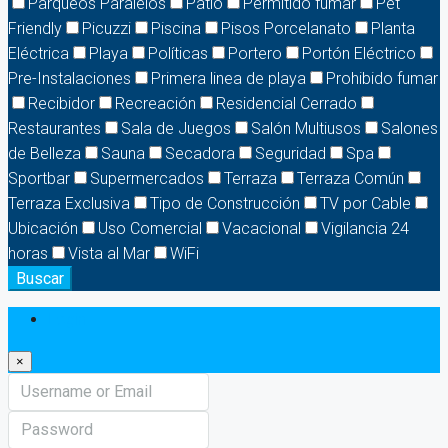
Parqueos Paralelos
Patio
Permitido fumar
Pet
Friendly
Picuzzi
Piscina
Pisos Porcelanato
Planta
Eléctrica
Playa
Políticas
Portero
Portón Eléctrico
Pre-Instalaciones
Primera linea de playa
Prohibido fumar
Recibidor
Recreación
Residencial Cerrado
Restaurantes
Sala de Juegos
Salón Multiusos
Salones
de Belleza
Sauna
Secadora
Seguridad
Spa
Sportbar
Supermercados
Terraza
Terraza Común
Terraza Exclusiva
Tipo de Construcción
TV por Cable
Ubicación
Uso Comercial
Vacacional
Vigilancia 24
horas
Vista al Mar
WiFi
Buscar
Login
×