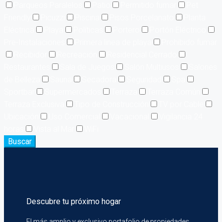
Parqueos Paralelos
Patio
Permitido fumar
Pet
Friendly
Picuzzi
Piscina
Pisos Porcelanato
Planta
Eléctrica
Playa
Políticas
Portero
Portón Eléctrico
Pre-Instalaciones
Primera linea de playa
Prohibido fumar
Recibidor
Recreación
Residencial Cerrado
Restaurantes
Sala de Juegos
Salón Multiusos
Salones
de Belleza
Sauna
Secadora
Seguridad
Spa
Sportbar
Supermercados
Terraza
Terraza Común
Terraza Exclusiva
Tipo de Construcción
TV por Cable
Ubicación
Uso Comercial
Vacacional
Vigilancia 24
horas
Vista al Mar
WiFi
Buscar
Descubre tu próximo hogar
El más amplio y exclusivo portafolio de
propiedades