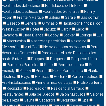
Facilidades del Exterior
Facilidades del Interior
Facilidades Eléctricas
Facilidades Generales
Family
Room
Frente A Parque
Galería
Garaje
Gas común
Gazebo
General
Gimnasio
Habitación Principal con
Walk-in Closet
Hotel
Jacuzzi
Jardín
Lago
Lavadora
Línea Blanca
Lobby
Locker
Lounge
Luz
Marquesina
Mascotas permitidas
Mezanine
Mezzanine
Mini Golf
No se aceptan mascotas
Para
desarrollo Comercial
Para desarrollo de Residenciales
hasta 5 niveles
Parqueo
Parqueos
Parqueos Lineales
Parqueos Paralelos
Patio
Permitido fumar
Pet
Friendly
Picuzzi
Piscina
Pisos Porcelanato
Planta
Eléctrica
Playa
Políticas
Portero
Portón Eléctrico
Pre-Instalaciones
Primera linea de playa
Prohibido fumar
Recibidor
Recreación
Residencial Cerrado
Restaurantes
Sala de Juegos
Salón Multiusos
Salones
de Belleza
Sauna
Secadora
Seguridad
Spa