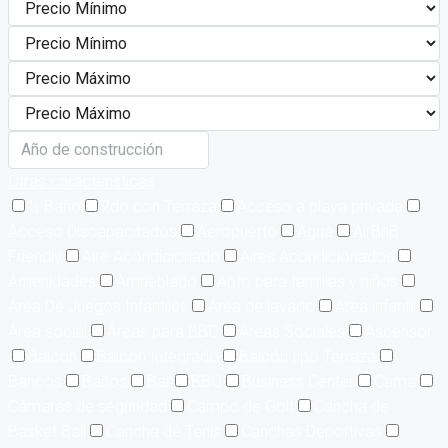
Otras características
½ Baño
2do con Terraza
Acceso a playa privada
Acceso Discapacitados
Aeropuerto
Agua
AirBnB
Friendly
Aire Acondicionado
Aires Acondicionados
Amenidades
Amueblado
Apto para familias y niños
Area De Juegos Infantiles
Area de lavado
Área infantil
Área social
Áreas para BBQ
Áreas Sociales
Ascensor
Balcón
Balcón Integrado
Balcón tipo Terraza
Bancos
Baños
Bar
BBQ
Business Center
Cama
Cámaras de seguridad
Campo de Golf
Cancha de
Basket Ball
Cancha de Tenis
Canchas Deportivas