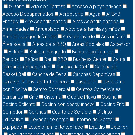
½ Baño
2do con Terraza
Acceso a playa privada
Acceso Discapacitados
Aeropuerto
Agua
AirBnB
Friendly
Aire Acondicionado
Aires Acondicionados
Amenidades
Amueblado
Apto para familias y niños
Area De Juegos Infantiles
Area de lavado
Área infantil
Área social
Áreas para BBQ
Áreas Sociales
Ascensor
Balcón
Balcón Integrado
Balcón tipo Terraza
Bancos
Baños
Bar
BBQ
Business Center
Cama
Cámaras de seguridad
Campo de Golf
Cancha de
Basket Ball
Cancha de Tenis
Canchas Deportivas
Características Renta Temporal
Casa Club
Casa Club
con Piscina
Centro Comercial
Centros Comerciales
Cercanos
Cine
Cisterna
Club de Playa
Cocina
Cocina Caliente
Cocina con desayunador
Cocina Fría
Comedor
Cortinas
Cuarto de Servicio
Distrito
Educativo
Elevador de carga
Entorno del Sector
Equipado
Estacionamiento techado
Estudio
Exterior
Facilidades Comunes
Facilidades de Accesibilidad