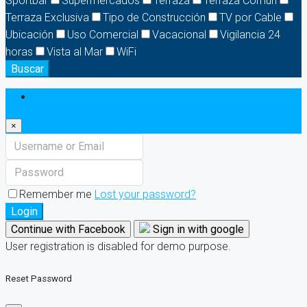
Sportbar
Supermercados
Terraza
Terraza Común
Terraza Exclusiva
Tipo de Construcción
TV por Cable
Ubicación
Uso Comercial
Vacacional
Vigilancia 24
horas
Vista al Mar
WiFi
Buscar
Login
×
Remember me
Lost your password?
Login
Continue with Facebook
Sign in with google
User registration is disabled for demo purpose.
Reset Password