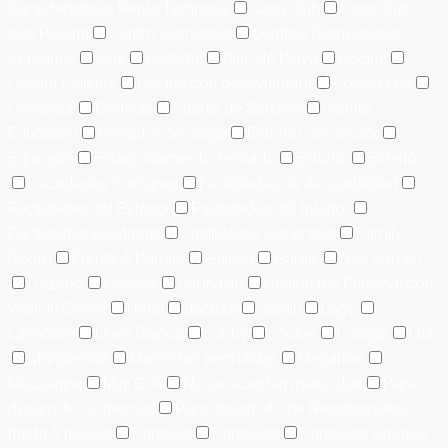
Características Renta Temporal
Casa Club
Casa Club
con Piscina
Centro Comercial
Centros Comerciales
Cercanos
Cine
Cisterna
Club de Playa
Cocina
Cocina Caliente
Cocina con desayunador
Cocina Fría
Comedor
Cortinas
Cuarto de Servicio
Distrito
Educativo
Elevador de carga
Entorno del Sector
Equipado
Estacionamiento techado
Estudio
Exterior
Facilidades Comunes
Facilidades de Accesibilidad
Facilidades del Exterior
Facilidades del Interior
Facilidades Eléctricas
Facilidades Generales
Family
Room
Frente A Parque
Galería
Garaje
Gas común
Gazebo
General
Gimnasio
Habitación Principal con
Walk-in Closet
Hotel
Jacuzzi
Jardín
Lago
Lavadora
Línea Blanca
Lobby
Locker
Lounge
Luz
Marquesina
Mascotas permitidas
Mezanine
Mezzanine
Mini Golf
No se aceptan mascotas
Para
desarrollo Comercial
Para desarrollo de Residenciales
hasta 5 niveles
Parqueo
Parqueos
Parqueos Lineales