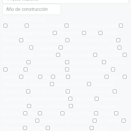
Otras características
½ Baño
2do con Terraza
Acceso a playa privada
Acceso Discapacitados
Aeropuerto
Agua
AirBnB
Friendly
Aire Acondicionado
Aires Acondicionados
Amenidades
Amueblado
Apto para familias y niños
Area De Juegos Infantiles
Area de lavado
Área infantil
Área social
Áreas para BBQ
Áreas Sociales
Ascensor
Balcón
Balcón Integrado
Balcón tipo Terraza
Bancos
Baños
Bar
BBQ
Business Center
Cama
Cámaras de seguridad
Campo de Golf
Cancha de
Basket Ball
Cancha de Tenis
Canchas Deportivas
Características Renta Temporal
Casa Club
Casa Club
con Piscina
Centro Comercial
Centros Comerciales
Cercanos
Cine
Cisterna
Club de Playa
Cocina
Cocina Caliente
Cocina con desayunador
Cocina Fría
Comedor
Cortinas
Cuarto de Servicio
Distrito