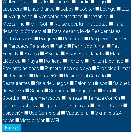
Walk-in Closet
Hotel
Jacuzzi
Jardín
Lago
Lavadora
Línea Blanca
Lobby
Locker
Lounge
Luz
Marquesina
Mascotas permitidas
Mezanine
Mezzanine
Mini Golf
No se aceptan mascotas
Para
desarrollo Comercial
Para desarrollo de Residenciales
hasta 5 niveles
Parqueo
Parqueos
Parqueos Lineales
Parqueos Paralelos
Patio
Permitido fumar
Pet
Friendly
Picuzzi
Piscina
Pisos Porcelanato
Planta
Eléctrica
Playa
Políticas
Portero
Portón Eléctrico
Pre-Instalaciones
Primera linea de playa
Prohibido fumar
Recibidor
Recreación
Residencial Cerrado
Restaurantes
Sala de Juegos
Salón Multiusos
Salones
de Belleza
Sauna
Secadora
Seguridad
Spa
Sportbar
Supermercados
Terraza
Terraza Común
Terraza Exclusiva
Tipo de Construcción
TV por Cable
Ubicación
Uso Comercial
Vacacional
Vigilancia 24
horas
Vista al Mar
WiFi
Buscar