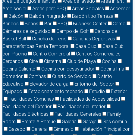
Area De Juegos Infantiles
Area de lavado
Área infantil
Área social
Áreas para BBQ
Áreas Sociales
Ascensor
Balcón
Balcón Integrado
Balcón tipo Terraza
Bancos
Baños
Bar
BBQ
Business Center
Cama
Cámaras de seguridad
Campo de Golf
Cancha de
Basket Ball
Cancha de Tenis
Canchas Deportivas
Características Renta Temporal
Casa Club
Casa Club
con Piscina
Centro Comercial
Centros Comerciales
Cercanos
Cine
Cisterna
Club de Playa
Cocina
Cocina Caliente
Cocina con desayunador
Cocina Fría
Comedor
Cortinas
Cuarto de Servicio
Distrito
Educativo
Elevador de carga
Entorno del Sector
Equipado
Estacionamiento techado
Estudio
Exterior
Facilidades Comunes
Facilidades de Accesibilidad
Facilidades del Exterior
Facilidades del Interior
Facilidades Eléctricas
Facilidades Generales
Family
Room
Frente A Parque
Galería
Garaje
Gas común
Gazebo
General
Gimnasio
Habitación Principal con