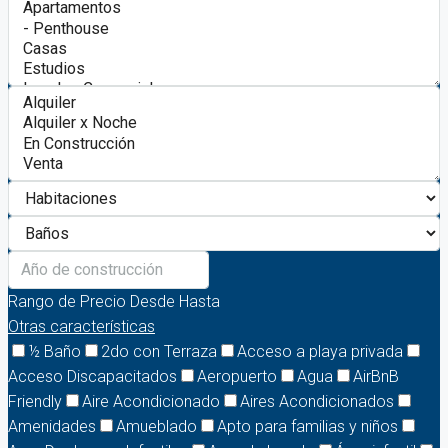
Rango de Precio
Desde
Hasta
Otras características
½ Baño
2do con Terraza
Acceso a playa privada
Acceso Discapacitados
Aeropuerto
Agua
AirBnB
Friendly
Aire Acondicionado
Aires Acondicionados
Amenidades
Amueblado
Apto para familias y niños