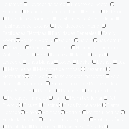
Educativo
Elevador de carga
Entorno del Sector
Equipado
Estacionamiento techado
Estudio
Exterior
Facilidades Comunes
Facilidades de Accesibilidad
Facilidades del Exterior
Facilidades del Interior
Facilidades Eléctricas
Facilidades Generales
Family
Room
Frente A Parque
Galería
Garaje
Gas común
Gazebo
General
Gimnasio
Habitación Principal con
Walk-in Closet
Hotel
Jacuzzi
Jardín
Lago
Lavadora
Línea Blanca
Lobby
Locker
Lounge
Luz
Marquesina
Mascotas permitidas
Mezanine
Mezzanine
Mini Golf
No se aceptan mascotas
Para
desarrollo Comercial
Para desarrollo de Residenciales
hasta 5 niveles
Parqueo
Parqueos
Parqueos Lineales
Parqueos Paralelos
Patio
Permitido fumar
Pet
Friendly
Picuzzi
Piscina
Pisos Porcelanato
Planta
Eléctrica
Playa
Políticas
Portero
Portón Eléctrico
Pre-Instalaciones
Primera linea de playa
Prohibido fumar
Recibidor
Recreación
Residencial Cerrado