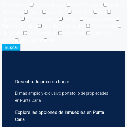
Restaurantes
Sala de Juegos
Salón Multiusos
Salones
de Belleza
Sauna
Secadora
Seguridad
Spa
Sportbar
Supermercados
Terraza
Terraza Común
Terraza Exclusiva
Tipo de Construcción
TV por Cable
Ubicación
Uso Comercial
Vacacional
Vigilancia 24
horas
Vista al Mar
WiFi
Buscar
Descubre tu próximo hogar
El más amplio y exclusivo portafolio de
propiedades
en Punta Cana
.
Explore las opciones de inmuebles en Punta
Cana