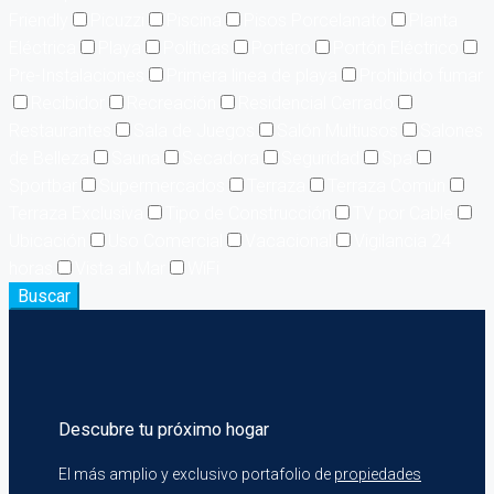
Friendly
Picuzzi
Piscina
Pisos Porcelanato
Planta
Eléctrica
Playa
Políticas
Portero
Portón Eléctrico
Pre-Instalaciones
Primera linea de playa
Prohibido fumar
Recibidor
Recreación
Residencial Cerrado
Restaurantes
Sala de Juegos
Salón Multiusos
Salones
de Belleza
Sauna
Secadora
Seguridad
Spa
Sportbar
Supermercados
Terraza
Terraza Común
Terraza Exclusiva
Tipo de Construcción
TV por Cable
Ubicación
Uso Comercial
Vacacional
Vigilancia 24
horas
Vista al Mar
WiFi
Buscar
Descubre tu próximo hogar
El más amplio y exclusivo portafolio de
propiedades