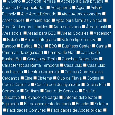
½ Baño
2do con Terraza
Acceso a playa privada
Acceso Discapacitados
Aeropuerto
Agua
AirBnB
Friendly
Aire Acondicionado
Aires Acondicionados
Amenidades
Amueblado
Apto para familias y niños
Area De Juegos Infantiles
Area de lavado
Área infantil
Área social
Áreas para BBQ
Áreas Sociales
Ascensor
Balcón
Balcón Integrado
Balcón tipo Terraza
Bancos
Baños
Bar
BBQ
Business Center
Cama
Cámaras de seguridad
Campo de Golf
Cancha de
Basket Ball
Cancha de Tenis
Canchas Deportivas
Características Renta Temporal
Casa Club
Casa Club
con Piscina
Centro Comercial
Centros Comerciales
Cercanos
Cine
Cisterna
Club de Playa
Cocina
Cocina Caliente
Cocina con desayunador
Cocina Fría
Comedor
Cortinas
Cuarto de Servicio
Distrito
Educativo
Elevador de carga
Entorno del Sector
Equipado
Estacionamiento techado
Estudio
Exterior
Facilidades Comunes
Facilidades de Accesibilidad