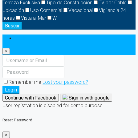
Terraza Exclusiva
Tipo de Construcción
TV por Cable
Ubicación
Uso Comercial
Vacacional
Vigilancia 24
horas
Vista al Mar
WiFi
Buscar
Login
×
Remember me
Lost your password?
Login
Continue with Facebook
Sign in with google
User registration is disabled for demo purpose.
Reset Password
×