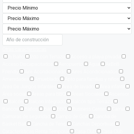
Otras características
½ Baño
2do con Terraza
Acceso a playa privada
Acceso Discapacitados
Aeropuerto
Agua
AirBnB
Friendly
Aire Acondicionado
Aires Acondicionados
Amenidades
Amueblado
Apto para familias y niños
Area De Juegos Infantiles
Area de lavado
Área infantil
Área social
Áreas para BBQ
Áreas Sociales
Ascensor
Balcón
Balcón Integrado
Balcón tipo Terraza
Bancos
Baños
Bar
BBQ
Business Center
Cama
Cámaras de seguridad
Campo de Golf
Cancha de
Basket Ball
Cancha de Tenis
Canchas Deportivas
Características Renta Temporal
Casa Club
Casa Club