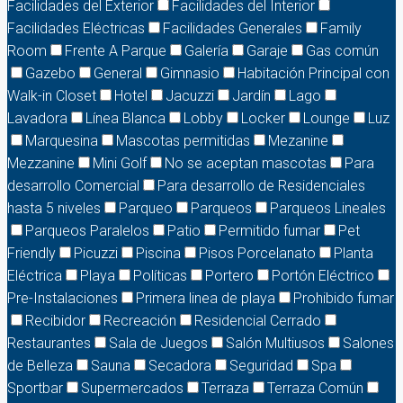
Facilidades del Exterior
Facilidades del Interior
Facilidades Eléctricas
Facilidades Generales
Family
Room
Frente A Parque
Galería
Garaje
Gas común
Gazebo
General
Gimnasio
Habitación Principal con
Walk-in Closet
Hotel
Jacuzzi
Jardín
Lago
Lavadora
Línea Blanca
Lobby
Locker
Lounge
Luz
Marquesina
Mascotas permitidas
Mezanine
Mezzanine
Mini Golf
No se aceptan mascotas
Para
desarrollo Comercial
Para desarrollo de Residenciales
hasta 5 niveles
Parqueo
Parqueos
Parqueos Lineales
Parqueos Paralelos
Patio
Permitido fumar
Pet
Friendly
Picuzzi
Piscina
Pisos Porcelanato
Planta
Eléctrica
Playa
Políticas
Portero
Portón Eléctrico
Pre-Instalaciones
Primera linea de playa
Prohibido fumar
Recibidor
Recreación
Residencial Cerrado
Restaurantes
Sala de Juegos
Salón Multiusos
Salones
de Belleza
Sauna
Secadora
Seguridad
Spa
Sportbar
Supermercados
Terraza
Terraza Común