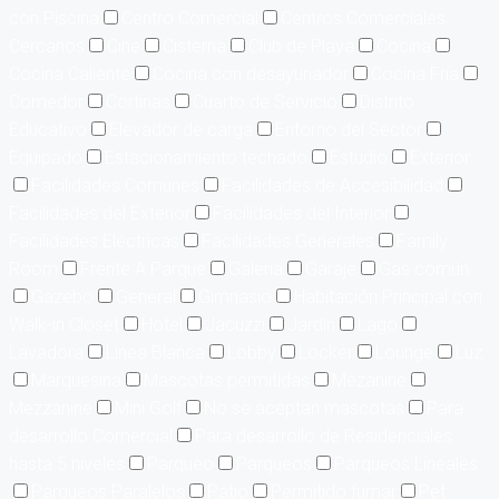
con Piscina
Centro Comercial
Centros Comerciales
Cercanos
Cine
Cisterna
Club de Playa
Cocina
Cocina Caliente
Cocina con desayunador
Cocina Fría
Comedor
Cortinas
Cuarto de Servicio
Distrito
Educativo
Elevador de carga
Entorno del Sector
Equipado
Estacionamiento techado
Estudio
Exterior
Facilidades Comunes
Facilidades de Accesibilidad
Facilidades del Exterior
Facilidades del Interior
Facilidades Eléctricas
Facilidades Generales
Family
Room
Frente A Parque
Galería
Garaje
Gas común
Gazebo
General
Gimnasio
Habitación Principal con
Walk-in Closet
Hotel
Jacuzzi
Jardín
Lago
Lavadora
Línea Blanca
Lobby
Locker
Lounge
Luz
Marquesina
Mascotas permitidas
Mezanine
Mezzanine
Mini Golf
No se aceptan mascotas
Para
desarrollo Comercial
Para desarrollo de Residenciales
hasta 5 niveles
Parqueo
Parqueos
Parqueos Lineales
Parqueos Paralelos
Patio
Permitido fumar
Pet