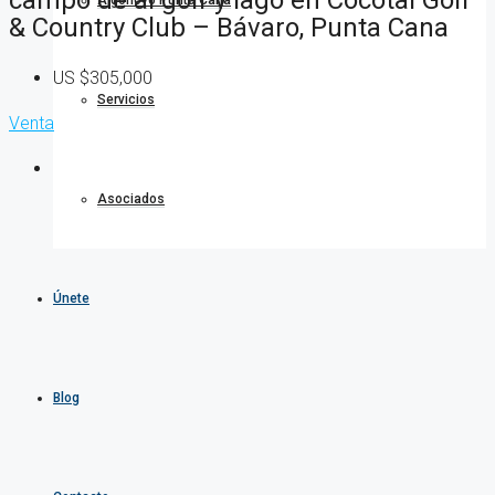
Algonovo Punta Cana
& Country Club – Bávaro, Punta Cana
US
$305,000
Servicios
Venta
Asociados
Únete
Blog