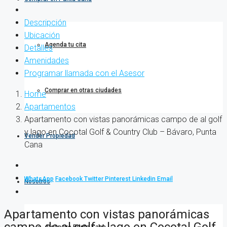
Descripción
Ubicación
Agenda tu cita
Detalles
Amenidades
Programar llamada con el Asesor
Comprar en otras ciudades
Home
Apartamentos
Apartamento con vistas panorámicas campo de al golf
y lago en Cocotal Golf & Country Club – Bávaro, Punta
Vender Propiedad
Cana
WhatsApp
Facebook
Twitter
Pinterest
Linkedin
Email
Nosotros
Apartamento con vistas panorámicas
campo de al golf y lago en Cocotal Golf