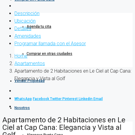
Descripción
Ubicación
Agenda tu cita
Detalles
Amenidades
Programar llamada con el Asesor
Comprar en otras ciudades
Home
Apartamentos
Apartamento de 2 Habitaciones en Le Ciel at Cap Cana:
Elegancia y Vista al Golf
Vender Propiedad
WhatsApp
Facebook
Twitter
Pinterest
Linkedin
Email
Nosotros
Apartamento de 2 Habitaciones en Le
Ciel at Cap Cana: Elegancia y Vista al
Golf