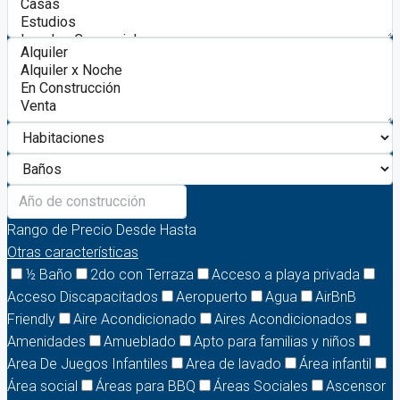
Rango de Precio
Desde
Hasta
Otras características
½ Baño
2do con Terraza
Acceso a playa privada
Acceso Discapacitados
Aeropuerto
Agua
AirBnB
Friendly
Aire Acondicionado
Aires Acondicionados
Amenidades
Amueblado
Apto para familias y niños
Area De Juegos Infantiles
Area de lavado
Área infantil
Área social
Áreas para BBQ
Áreas Sociales
Ascensor