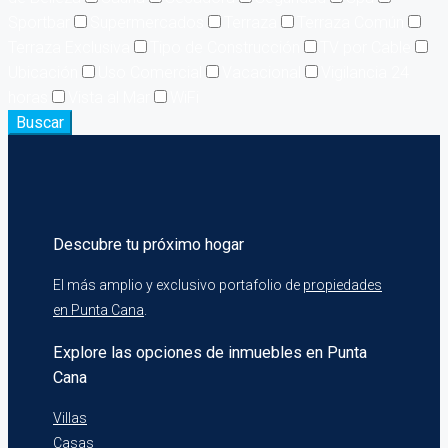
Sportbar
Supermercados
Terraza
Terraza Común
Terraza Exclusiva
Tipo de Construcción
TV por Cable
Ubicación
Uso Comercial
Vacacional
Vigilancia 24
horas
Vista al Mar
WiFi
Buscar
Descubre tu próximo hogar
El más amplio y exclusivo portafolio de
propiedades
en Punta Cana
.
Explore las opciones de inmuebles en Punta
Cana
Villas
Casas