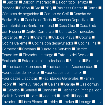
Balcón
Balcón Integrado
Balcón tipo Terraza
Bancos
Baños
Bar
BBQ
Business Center
Cama
Cámaras de seguridad
Campo de Golf
Cancha de
Basket Ball
Cancha de Tenis
Canchas Deportivas
Características Renta Temporal
Casa Club
Casa Club
con Piscina
Centro Comercial
Centros Comerciales
Cercanos
Cine
Cisterna
Club de Playa
Cocina
Cocina Caliente
Cocina con desayunador
Cocina Fría
Comedor
Cortinas
Cuarto de Servicio
Distrito
Educativo
Elevador de carga
Entorno del Sector
Equipado
Estacionamiento techado
Estudio
Exterior
Facilidades Comunes
Facilidades de Accesibilidad
Facilidades del Exterior
Facilidades del Interior
Facilidades Eléctricas
Facilidades Generales
Family
Room
Frente A Parque
Galería
Garaje
Gas común
Gazebo
General
Gimnasio
Habitación Principal con
Walk-in Closet
Hotel
Jacuzzi
Jardín
Lago
Lavadora
Línea Blanca
Lobby
Locker
Lounge
Luz