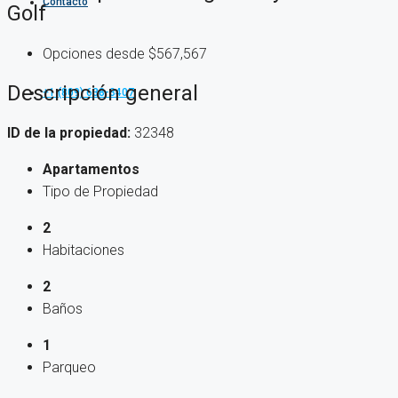
Contacto
Golf
Opciones desde
$567,567
Descripción general
+1 (809) 638-3407
ID de la propiedad:
32348
Apartamentos
Tipo de Propiedad
2
Habitaciones
2
Baños
1
Parqueo