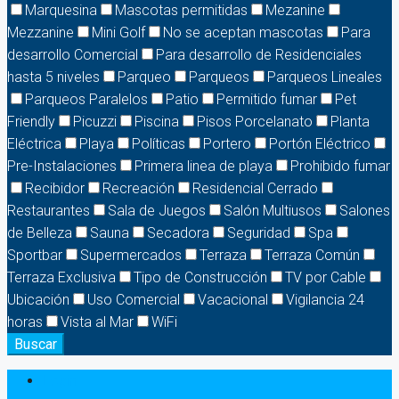
Marquesina
Mascotas permitidas
Mezanine
Mezzanine
Mini Golf
No se aceptan mascotas
Para
desarrollo Comercial
Para desarrollo de Residenciales
hasta 5 niveles
Parqueo
Parqueos
Parqueos Lineales
Parqueos Paralelos
Patio
Permitido fumar
Pet
Friendly
Picuzzi
Piscina
Pisos Porcelanato
Planta
Eléctrica
Playa
Políticas
Portero
Portón Eléctrico
Pre-Instalaciones
Primera linea de playa
Prohibido fumar
Recibidor
Recreación
Residencial Cerrado
Restaurantes
Sala de Juegos
Salón Multiusos
Salones
de Belleza
Sauna
Secadora
Seguridad
Spa
Sportbar
Supermercados
Terraza
Terraza Común
Terraza Exclusiva
Tipo de Construcción
TV por Cable
Ubicación
Uso Comercial
Vacacional
Vigilancia 24
horas
Vista al Mar
WiFi
Buscar
Login