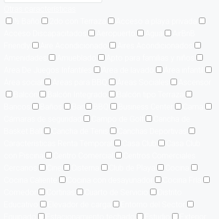
Otras características
½ Baño
2do con Terraza
Acceso a playa privada
Acceso Discapacitados
Aeropuerto
Agua
AirBnB
Friendly
Aire Acondicionado
Aires Acondicionados
Amenidades
Amueblado
Apto para familias y niños
Area De Juegos Infantiles
Area de lavado
Área infantil
Área social
Áreas para BBQ
Áreas Sociales
Ascensor
Balcón
Balcón Integrado
Balcón tipo Terraza
Bancos
Baños
Bar
BBQ
Business Center
Cama
Cámaras de seguridad
Campo de Golf
Cancha de
Basket Ball
Cancha de Tenis
Canchas Deportivas
Características Renta Temporal
Casa Club
Casa Club
con Piscina
Centro Comercial
Centros Comerciales
Cercanos
Cine
Cisterna
Club de Playa
Cocina
Cocina Caliente
Cocina con desayunador
Cocina Fría
Comedor
Cortinas
Cuarto de Servicio
Distrito
Educativo
Elevador de carga
Entorno del Sector
Equipado
Estacionamiento techado
Estudio
Exterior