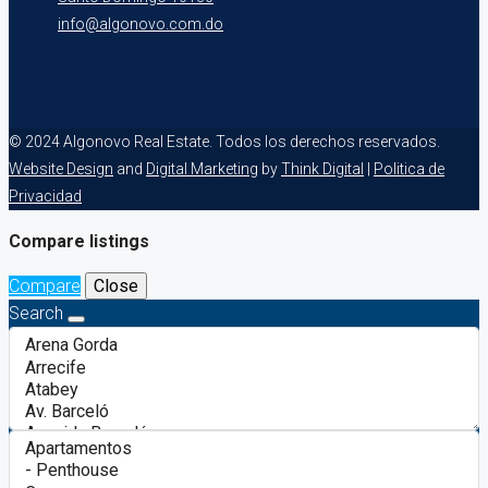
info@algonovo.com.do
© 2024 Algonovo Real Estate. Todos los derechos reservados.
Website Design
and
Digital Marketing
by
Think Digital
|
Politica de
Privacidad
Compare listings
Compare
Close
Search