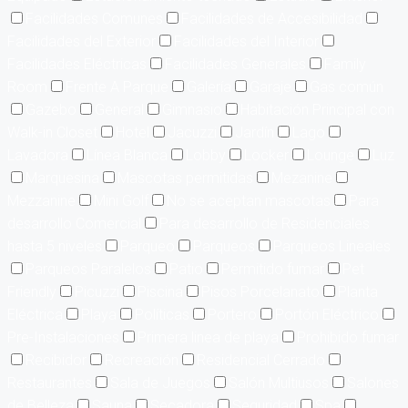
Facilidades Comunes
Facilidades de Accesibilidad
Facilidades del Exterior
Facilidades del Interior
Facilidades Eléctricas
Facilidades Generales
Family
Room
Frente A Parque
Galería
Garaje
Gas común
Gazebo
General
Gimnasio
Habitación Principal con
Walk-in Closet
Hotel
Jacuzzi
Jardín
Lago
Lavadora
Línea Blanca
Lobby
Locker
Lounge
Luz
Marquesina
Mascotas permitidas
Mezanine
Mezzanine
Mini Golf
No se aceptan mascotas
Para
desarrollo Comercial
Para desarrollo de Residenciales
hasta 5 niveles
Parqueo
Parqueos
Parqueos Lineales
Parqueos Paralelos
Patio
Permitido fumar
Pet
Friendly
Picuzzi
Piscina
Pisos Porcelanato
Planta
Eléctrica
Playa
Políticas
Portero
Portón Eléctrico
Pre-Instalaciones
Primera linea de playa
Prohibido fumar
Recibidor
Recreación
Residencial Cerrado
Restaurantes
Sala de Juegos
Salón Multiusos
Salones
de Belleza
Sauna
Secadora
Seguridad
Spa