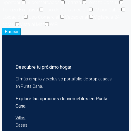
Sportbar
Supermercados
Terraza
Terraza Común
Terraza Exclusiva
Tipo de Construcción
TV por Cable
Ubicación
Uso Comercial
Vacacional
Vigilancia 24
horas
Vista al Mar
WiFi
Buscar
Descubre tu próximo hogar
El más amplio y exclusivo portafolio de
propiedades
en Punta Cana
.
Explore las opciones de inmuebles en Punta
Cana
Villas
Casas