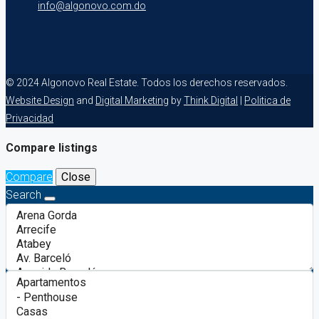
info@algonovo.com.do
© 2024 Algonovo Real Estate. Todos los derechos reservados.
Website Design
and
Digital Marketing
by
Think Digital
|
Politica de
Privacidad
Compare listings
Compare
Close
Search