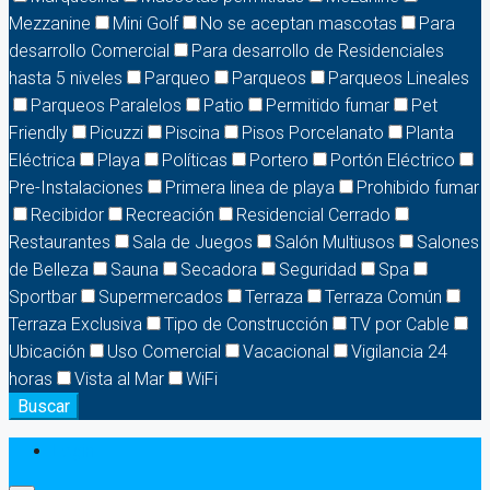
Mezzanine
Mini Golf
No se aceptan mascotas
Para
desarrollo Comercial
Para desarrollo de Residenciales
hasta 5 niveles
Parqueo
Parqueos
Parqueos Lineales
Parqueos Paralelos
Patio
Permitido fumar
Pet
Friendly
Picuzzi
Piscina
Pisos Porcelanato
Planta
Eléctrica
Playa
Políticas
Portero
Portón Eléctrico
Pre-Instalaciones
Primera linea de playa
Prohibido fumar
Recibidor
Recreación
Residencial Cerrado
Restaurantes
Sala de Juegos
Salón Multiusos
Salones
de Belleza
Sauna
Secadora
Seguridad
Spa
Sportbar
Supermercados
Terraza
Terraza Común
Terraza Exclusiva
Tipo de Construcción
TV por Cable
Ubicación
Uso Comercial
Vacacional
Vigilancia 24
horas
Vista al Mar
WiFi
Buscar
Login