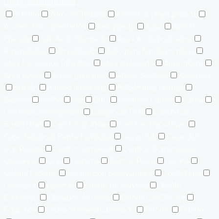
Otras características
½ Baño
2do con Terraza
Acceso a playa privada
Acceso Discapacitados
Aeropuerto
Agua
AirBnB
Friendly
Aire Acondicionado
Aires Acondicionados
Amenidades
Amueblado
Apto para familias y niños
Area De Juegos Infantiles
Area de lavado
Área infantil
Área social
Áreas para BBQ
Áreas Sociales
Ascensor
Balcón
Balcón Integrado
Balcón tipo Terraza
Bancos
Baños
Bar
BBQ
Business Center
Cama
Cámaras de seguridad
Campo de Golf
Cancha de
Basket Ball
Cancha de Tenis
Canchas Deportivas
Características Renta Temporal
Casa Club
Casa Club
con Piscina
Centro Comercial
Centros Comerciales
Cercanos
Cine
Cisterna
Club de Playa
Cocina
Cocina Caliente
Cocina con desayunador
Cocina Fría
Comedor
Cortinas
Cuarto de Servicio
Distrito
Educativo
Elevador de carga
Entorno del Sector
Equipado
Estacionamiento techado
Estudio
Exterior