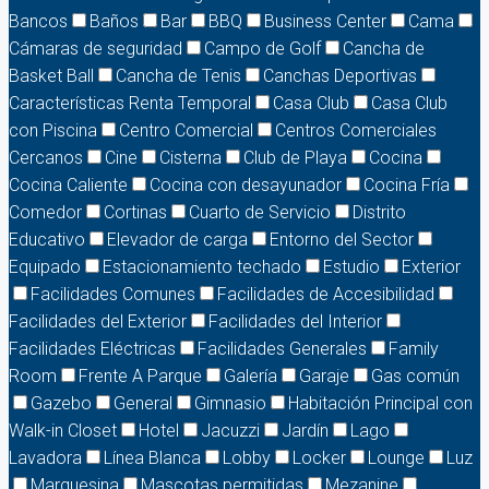
Bancos
Baños
Bar
BBQ
Business Center
Cama
Cámaras de seguridad
Campo de Golf
Cancha de
Basket Ball
Cancha de Tenis
Canchas Deportivas
Características Renta Temporal
Casa Club
Casa Club
con Piscina
Centro Comercial
Centros Comerciales
Cercanos
Cine
Cisterna
Club de Playa
Cocina
Cocina Caliente
Cocina con desayunador
Cocina Fría
Comedor
Cortinas
Cuarto de Servicio
Distrito
Educativo
Elevador de carga
Entorno del Sector
Equipado
Estacionamiento techado
Estudio
Exterior
Facilidades Comunes
Facilidades de Accesibilidad
Facilidades del Exterior
Facilidades del Interior
Facilidades Eléctricas
Facilidades Generales
Family
Room
Frente A Parque
Galería
Garaje
Gas común
Gazebo
General
Gimnasio
Habitación Principal con
Walk-in Closet
Hotel
Jacuzzi
Jardín
Lago
Lavadora
Línea Blanca
Lobby
Locker
Lounge
Luz
Marquesina
Mascotas permitidas
Mezanine