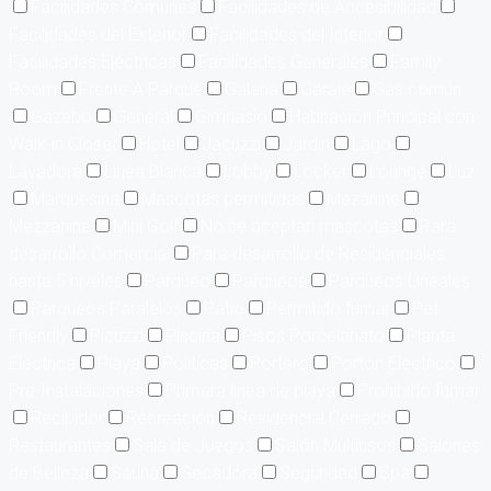
Facilidades Comunes
Facilidades de Accesibilidad
Facilidades del Exterior
Facilidades del Interior
Facilidades Eléctricas
Facilidades Generales
Family
Room
Frente A Parque
Galería
Garaje
Gas común
Gazebo
General
Gimnasio
Habitación Principal con
Walk-in Closet
Hotel
Jacuzzi
Jardín
Lago
Lavadora
Línea Blanca
Lobby
Locker
Lounge
Luz
Marquesina
Mascotas permitidas
Mezanine
Mezzanine
Mini Golf
No se aceptan mascotas
Para
desarrollo Comercial
Para desarrollo de Residenciales
hasta 5 niveles
Parqueo
Parqueos
Parqueos Lineales
Parqueos Paralelos
Patio
Permitido fumar
Pet
Friendly
Picuzzi
Piscina
Pisos Porcelanato
Planta
Eléctrica
Playa
Políticas
Portero
Portón Eléctrico
Pre-Instalaciones
Primera linea de playa
Prohibido fumar
Recibidor
Recreación
Residencial Cerrado
Restaurantes
Sala de Juegos
Salón Multiusos
Salones
de Belleza
Sauna
Secadora
Seguridad
Spa