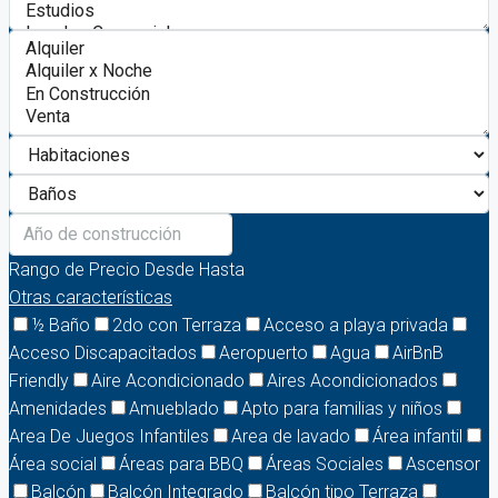
Rango de Precio
Desde
Hasta
Otras características
½ Baño
2do con Terraza
Acceso a playa privada
Acceso Discapacitados
Aeropuerto
Agua
AirBnB
Friendly
Aire Acondicionado
Aires Acondicionados
Amenidades
Amueblado
Apto para familias y niños
Area De Juegos Infantiles
Area de lavado
Área infantil
Área social
Áreas para BBQ
Áreas Sociales
Ascensor
Balcón
Balcón Integrado
Balcón tipo Terraza