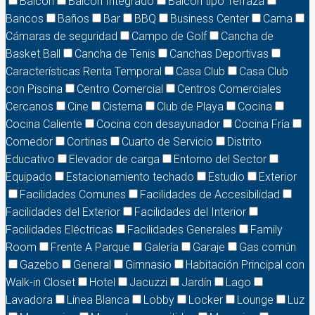
Balcón
Balcón Integrado
Balcón tipo Terraza
Bancos
Baños
Bar
BBQ
Business Center
Cama
Cámaras de seguridad
Campo de Golf
Cancha de
Basket Ball
Cancha de Tenis
Canchas Deportivas
Características Renta Temporal
Casa Club
Casa Club
con Piscina
Centro Comercial
Centros Comerciales
Cercanos
Cine
Cisterna
Club de Playa
Cocina
Cocina Caliente
Cocina con desayunador
Cocina Fría
Comedor
Cortinas
Cuarto de Servicio
Distrito
Educativo
Elevador de carga
Entorno del Sector
Equipado
Estacionamiento techado
Estudio
Exterior
Facilidades Comunes
Facilidades de Accesibilidad
Facilidades del Exterior
Facilidades del Interior
Facilidades Eléctricas
Facilidades Generales
Family
Room
Frente A Parque
Galería
Garaje
Gas común
Gazebo
General
Gimnasio
Habitación Principal con
Walk-in Closet
Hotel
Jacuzzi
Jardín
Lago
Lavadora
Línea Blanca
Lobby
Locker
Lounge
Luz