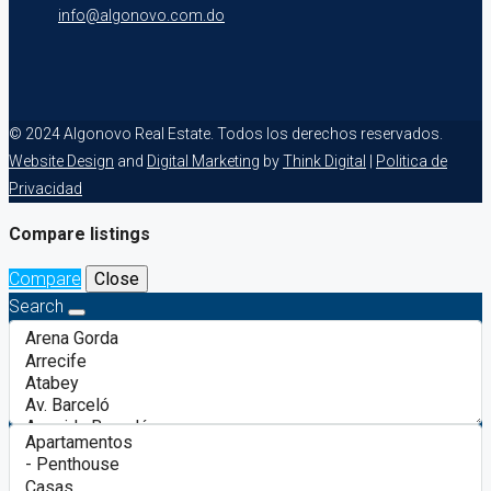
info@algonovo.com.do
© 2024 Algonovo Real Estate. Todos los derechos reservados.
Website Design
and
Digital Marketing
by
Think Digital
|
Politica de
Privacidad
Compare listings
Compare
Close
Search