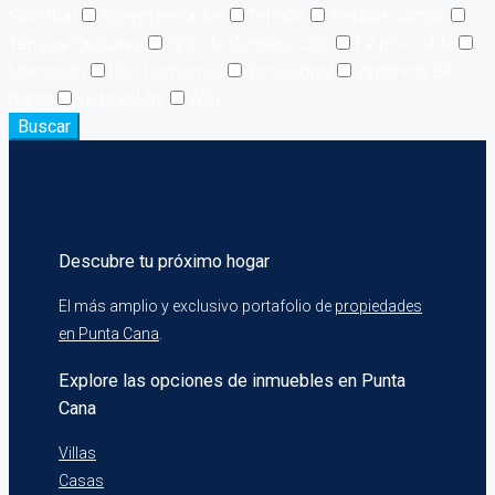
Sportbar
Supermercados
Terraza
Terraza Común
Terraza Exclusiva
Tipo de Construcción
TV por Cable
Ubicación
Uso Comercial
Vacacional
Vigilancia 24
horas
Vista al Mar
WiFi
Buscar
Descubre tu próximo hogar
El más amplio y exclusivo portafolio de
propiedades
en Punta Cana
.
Explore las opciones de inmuebles en Punta
Cana
Villas
Casas