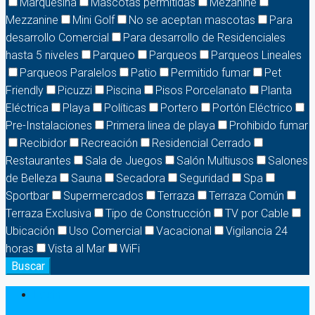
Marquesina
Mascotas permitidas
Mezanine
Mezzanine
Mini Golf
No se aceptan mascotas
Para
desarrollo Comercial
Para desarrollo de Residenciales
hasta 5 niveles
Parqueo
Parqueos
Parqueos Lineales
Parqueos Paralelos
Patio
Permitido fumar
Pet
Friendly
Picuzzi
Piscina
Pisos Porcelanato
Planta
Eléctrica
Playa
Políticas
Portero
Portón Eléctrico
Pre-Instalaciones
Primera linea de playa
Prohibido fumar
Recibidor
Recreación
Residencial Cerrado
Restaurantes
Sala de Juegos
Salón Multiusos
Salones
de Belleza
Sauna
Secadora
Seguridad
Spa
Sportbar
Supermercados
Terraza
Terraza Común
Terraza Exclusiva
Tipo de Construcción
TV por Cable
Ubicación
Uso Comercial
Vacacional
Vigilancia 24
horas
Vista al Mar
WiFi
Buscar
Login