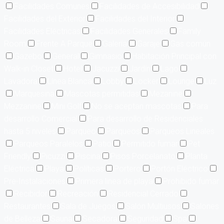
Facilidades Comunes
Facilidades de Accesibilidad
Facilidades del Exterior
Facilidades del Interior
Facilidades Eléctricas
Facilidades Generales
Family
Room
Frente A Parque
Galería
Garaje
Gas común
Gazebo
General
Gimnasio
Habitación Principal con
Walk-in Closet
Hotel
Jacuzzi
Jardín
Lago
Lavadora
Línea Blanca
Lobby
Locker
Lounge
Luz
Marquesina
Mascotas permitidas
Mezanine
Mezzanine
Mini Golf
No se aceptan mascotas
Para
desarrollo Comercial
Para desarrollo de Residenciales
hasta 5 niveles
Parqueo
Parqueos
Parqueos Lineales
Parqueos Paralelos
Patio
Permitido fumar
Pet
Friendly
Picuzzi
Piscina
Pisos Porcelanato
Planta
Eléctrica
Playa
Políticas
Portero
Portón Eléctrico
Pre-Instalaciones
Primera linea de playa
Prohibido fumar
Recibidor
Recreación
Residencial Cerrado
Restaurantes
Sala de Juegos
Salón Multiusos
Salones
de Belleza
Sauna
Secadora
Seguridad
Spa