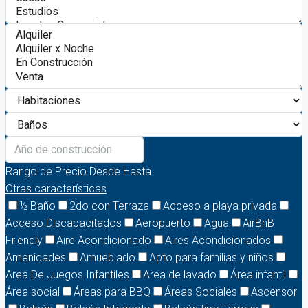
Rango de Precio
Desde
Hasta
Otras características
½ Baño
2do con Terraza
Acceso a playa privada
Acceso Discapacitados
Aeropuerto
Agua
AirBnB
Friendly
Aire Acondicionado
Aires Acondicionados
Amenidades
Amueblado
Apto para familias y niños
Area De Juegos Infantiles
Area de lavado
Área infantil
Área social
Áreas para BBQ
Áreas Sociales
Ascensor