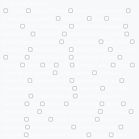
Otras características
½ Baño
2do con Terraza
Acceso a playa privada
Acceso Discapacitados
Aeropuerto
Agua
AirBnB
Friendly
Aire Acondicionado
Aires Acondicionados
Amenidades
Amueblado
Apto para familias y niños
Area De Juegos Infantiles
Area de lavado
Área infantil
Área social
Áreas para BBQ
Áreas Sociales
Ascensor
Balcón
Balcón Integrado
Balcón tipo Terraza
Bancos
Baños
Bar
BBQ
Business Center
Cama
Cámaras de seguridad
Campo de Golf
Cancha de
Basket Ball
Cancha de Tenis
Canchas Deportivas
Características Renta Temporal
Casa Club
Casa Club
con Piscina
Centro Comercial
Centros Comerciales
Cercanos
Cine
Cisterna
Club de Playa
Cocina
Cocina Caliente
Cocina con desayunador
Cocina Fría
Comedor
Cortinas
Cuarto de Servicio
Distrito
Educativo
Elevador de carga
Entorno del Sector
Equipado
Estacionamiento techado
Estudio
Exterior