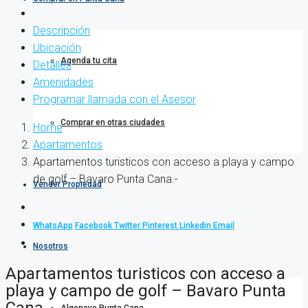
Descripción
Ubicación
Agenda tu cita
Detalles
Amenidades
Programar llamada con el Asesor
Comprar en otras ciudades
Home
Apartamentos
Apartamentos turisticos con acceso a playa y campo
de golf – Bavaro Punta Cana.-
Vender Propiedad
WhatsApp
Facebook
Twitter
Pinterest
Linkedin
Email
Nosotros
Apartamentos turisticos con acceso a
playa y campo de golf – Bavaro Punta
Cana.-