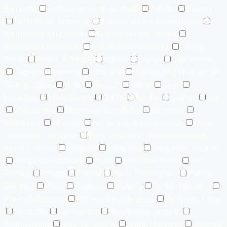
Equipado
Estacionamiento techado
Estudio
Exterior
Facilidades Comunes
Facilidades de Accesibilidad
Facilidades del Exterior
Facilidades del Interior
Facilidades Eléctricas
Facilidades Generales
Family
Room
Frente A Parque
Galería
Garaje
Gas común
Gazebo
General
Gimnasio
Habitación Principal con
Walk-in Closet
Hotel
Jacuzzi
Jardín
Lago
Lavadora
Línea Blanca
Lobby
Locker
Lounge
Luz
Marquesina
Mascotas permitidas
Mezanine
Mezzanine
Mini Golf
No se aceptan mascotas
Para
desarrollo Comercial
Para desarrollo de Residenciales
hasta 5 niveles
Parqueo
Parqueos
Parqueos Lineales
Parqueos Paralelos
Patio
Permitido fumar
Pet
Friendly
Picuzzi
Piscina
Pisos Porcelanato
Planta
Eléctrica
Playa
Políticas
Portero
Portón Eléctrico
Pre-Instalaciones
Primera linea de playa
Prohibido fumar
Recibidor
Recreación
Residencial Cerrado
Restaurantes
Sala de Juegos
Salón Multiusos
Salones