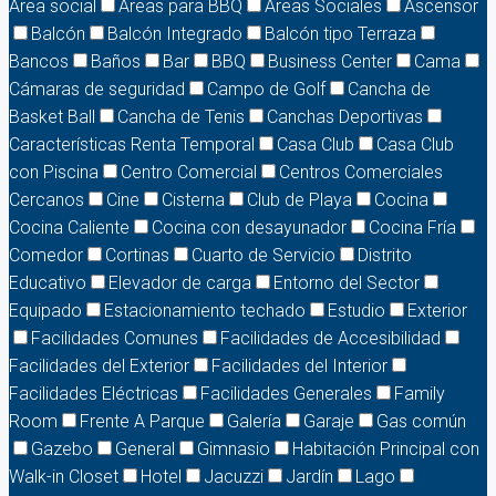
Área social
Áreas para BBQ
Áreas Sociales
Ascensor
Balcón
Balcón Integrado
Balcón tipo Terraza
Bancos
Baños
Bar
BBQ
Business Center
Cama
Cámaras de seguridad
Campo de Golf
Cancha de
Basket Ball
Cancha de Tenis
Canchas Deportivas
Características Renta Temporal
Casa Club
Casa Club
con Piscina
Centro Comercial
Centros Comerciales
Cercanos
Cine
Cisterna
Club de Playa
Cocina
Cocina Caliente
Cocina con desayunador
Cocina Fría
Comedor
Cortinas
Cuarto de Servicio
Distrito
Educativo
Elevador de carga
Entorno del Sector
Equipado
Estacionamiento techado
Estudio
Exterior
Facilidades Comunes
Facilidades de Accesibilidad
Facilidades del Exterior
Facilidades del Interior
Facilidades Eléctricas
Facilidades Generales
Family
Room
Frente A Parque
Galería
Garaje
Gas común
Gazebo
General
Gimnasio
Habitación Principal con
Walk-in Closet
Hotel
Jacuzzi
Jardín
Lago