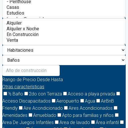
Rango de Precio
Desde
Hasta
Otras características
½ Baño
2do con Terraza
Acceso a playa privada
Acceso Discapacitados
Aeropuerto
Agua
AirBnB
Friendly
Aire Acondicionado
Aires Acondicionados
Amenidades
Amueblado
Apto para familias y niños
Area De Juegos Infantiles
Area de lavado
Área infantil