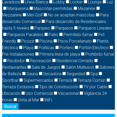
Lavadora
Línea Blanca
Lobby
Locker
Lounge
Luz
Marquesina
Mascotas permitidas
Mezanine
Mezzanine
Mini Golf
No se aceptan mascotas
Para
desarrollo Comercial
Para desarrollo de Residenciales
hasta 5 niveles
Parqueo
Parqueos
Parqueos Lineales
Parqueos Paralelos
Patio
Permitido fumar
Pet
Friendly
Picuzzi
Piscina
Pisos Porcelanato
Planta
Eléctrica
Playa
Políticas
Portero
Portón Eléctrico
Pre-Instalaciones
Primera linea de playa
Prohibido fumar
Recibidor
Recreación
Residencial Cerrado
Restaurantes
Sala de Juegos
Salón Multiusos
Salones
de Belleza
Sauna
Secadora
Seguridad
Spa
Sportbar
Supermercados
Terraza
Terraza Común
Terraza Exclusiva
Tipo de Construcción
TV por Cable
Ubicación
Uso Comercial
Vacacional
Vigilancia 24
horas
Vista al Mar
WiFi
Buscar