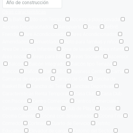
Otras características
½ Baño
2do con Terraza
Acceso a playa privada
Acceso Discapacitados
Aeropuerto
Agua
AirBnB
Friendly
Aire Acondicionado
Aires Acondicionados
Amenidades
Amueblado
Apto para familias y niños
Area De Juegos Infantiles
Area de lavado
Área infantil
Área social
Áreas para BBQ
Áreas Sociales
Ascensor
Balcón
Balcón Integrado
Balcón tipo Terraza
Bancos
Baños
Bar
BBQ
Business Center
Cama
Cámaras de seguridad
Campo de Golf
Cancha de
Basket Ball
Cancha de Tenis
Canchas Deportivas
Características Renta Temporal
Casa Club
Casa Club
con Piscina
Centro Comercial
Centros Comerciales
Cercanos
Cine
Cisterna
Club de Playa
Cocina
Cocina Caliente
Cocina con desayunador
Cocina Fría
Comedor
Cortinas
Cuarto de Servicio
Distrito
Educativo
Elevador de carga
Entorno del Sector