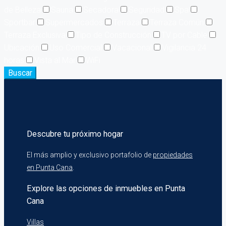
de Belleza
Sauna
Secadora
Seguridad
Spa
Sportbar
Supermercados
Terraza
Terraza Común
Terraza Exclusiva
Tipo de Construcción
TV por Cable
Ubicación
Uso Comercial
Vacacional
Vigilancia 24
horas
Vista al Mar
WiFi
Buscar
Descubre tu próximo hogar
El más amplio y exclusivo portafolio de
propiedades
en Punta Cana
.
Explore las opciones de inmuebles en Punta
Cana
Villas