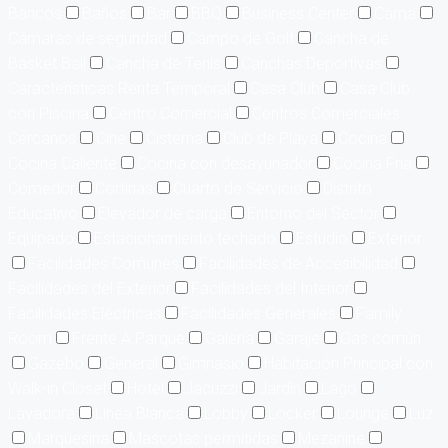
Bancos
Baños
Bar
BBQ
Business Center
Cama
Cámaras de seguridad
Campo de Golf
Cancha de
Basket Ball
Cancha de Tenis
Canchas Deportivas
Características Renta Temporal
Casa Club
Casa Club
con Piscina
Centro Comercial
Centros Comerciales
Cercanos
Cine
Cisterna
Club de Playa
Cocina
Cocina Caliente
Cocina con desayunador
Cocina Fría
Comedor
Cortinas
Cuarto de Servicio
Distrito
Educativo
Elevador de carga
Entorno del Sector
Equipado
Estacionamiento techado
Estudio
Exterior
Facilidades Comunes
Facilidades de Accesibilidad
Facilidades del Exterior
Facilidades del Interior
Facilidades Eléctricas
Facilidades Generales
Family
Room
Frente A Parque
Galería
Garaje
Gas común
Gazebo
General
Gimnasio
Habitación Principal con
Walk-in Closet
Hotel
Jacuzzi
Jardín
Lago
Lavadora
Línea Blanca
Lobby
Locker
Lounge
Luz
Marquesina
Mascotas permitidas
Mezanine