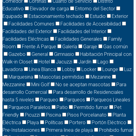
Comedor
Cortinas
Cuarto de Servicio
Distrito
Educativo
Elevador de carga
Entorno del Sector
Equipado
Estacionamiento techado
Estudio
Exterior
Facilidades Comunes
Facilidades de Accesibilidad
Facilidades del Exterior
Facilidades del Interior
Facilidades Eléctricas
Facilidades Generales
Family
Room
Frente A Parque
Galería
Garaje
Gas común
Gazebo
General
Gimnasio
Habitación Principal con
Walk-in Closet
Hotel
Jacuzzi
Jardín
Lago
Lavadora
Línea Blanca
Lobby
Locker
Lounge
Luz
Marquesina
Mascotas permitidas
Mezanine
Mezzanine
Mini Golf
No se aceptan mascotas
Para
desarrollo Comercial
Para desarrollo de Residenciales
hasta 5 niveles
Parqueo
Parqueos
Parqueos Lineales
Parqueos Paralelos
Patio
Permitido fumar
Pet
Friendly
Picuzzi
Piscina
Pisos Porcelanato
Planta
Eléctrica
Playa
Políticas
Portero
Portón Eléctrico
Pre-Instalaciones
Primera linea de playa
Prohibido fumar