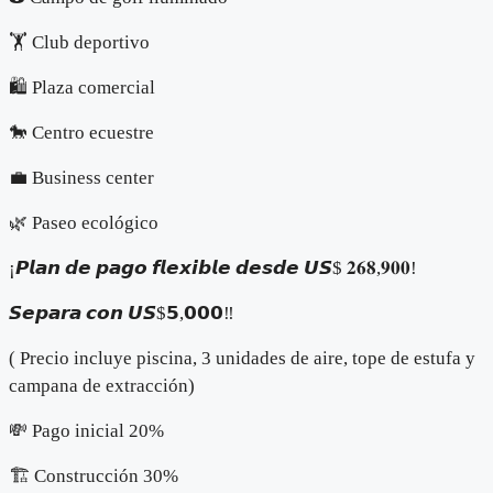
🏋️ Club deportivo
🛍️ Plaza comercial
🐎 Centro ecuestre
💼 Business center
🌿 Paseo ecológico
¡𝙋𝙡𝙖𝙣 𝙙𝙚 𝙥𝙖𝙜𝙤 𝙛𝙡𝙚𝙭𝙞𝙗𝙡𝙚 𝙙𝙚𝙨𝙙𝙚 𝙐𝙎$ 𝟐𝟔𝟖,𝟗𝟎𝟎!
𝙎𝙚𝙥𝙖𝙧𝙖 𝙘𝙤𝙣 𝙐𝙎$𝟱,𝟬𝟬𝟬‼️
( Precio incluye piscina, 3 unidades de aire, tope de estufa y
campana de extracción)
💸 Pago inicial 20%
🏗️ Construcción 30%