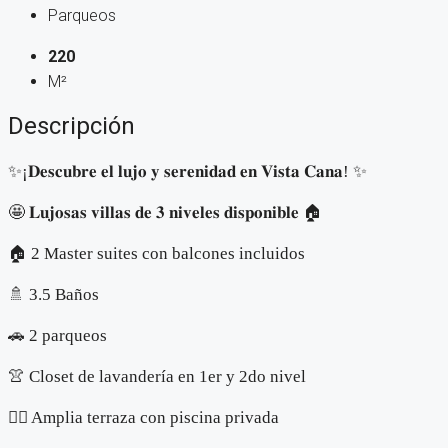
Parqueos
220
M²
Descripción
✨¡𝐃𝐞𝐬𝐜𝐮𝐛𝐫𝐞 𝐞𝐥 𝐥𝐮𝐣𝐨 𝐲 𝐬𝐞𝐫𝐞𝐧𝐢𝐝𝐚𝐝 𝐞𝐧 𝐕𝐢𝐬𝐭𝐚 𝐂𝐚𝐧𝐚! ✨
🤩 𝐋𝐮𝐣𝐨𝐬𝐚𝐬 𝐯𝐢𝐥𝐥𝐚𝐬 𝐝𝐞 𝟑 𝐧𝐢𝐯𝐞𝐥𝐞𝐬 𝐝𝐢𝐬𝐩𝐨𝐧𝐢𝐛𝐥𝐞 🏠
🏠 2 Master suites con balcones incluidos
🚿 3.5 Baños
🚗 2 parqueos
👚 Closet de lavandería en 1er y 2do nivel
🏊‍♂️ Amplia terraza con piscina privada