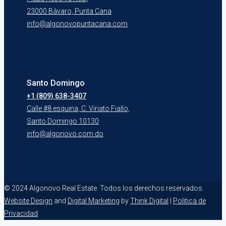
23000 Bávaro, Punta Cana
info@algonovopuntacana.com
Santo Domingo
+1 (809) 638-3407
Calle #8 esquina, C. Viriato Fiallo,
Santo Domingo 10130
info@algonovo.com.do
© 2024 Algonovo Real Estate. Todos los derechos reservados.
Website Design
and
Digital Marketing
by
Think Digital
|
Politica de
Privacidad