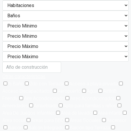
Otras características
½ Baño
2do con Terraza
Acceso a playa privada
Acceso Discapacitados
Aeropuerto
Agua
AirBnB
Friendly
Aire Acondicionado
Aires Acondicionados
Amenidades
Amueblado
Apto para familias y niños
Area De Juegos Infantiles
Area de lavado
Área infantil
Área social
Áreas para BBQ
Áreas Sociales
Ascensor
Balcón
Balcón Integrado
Balcón tipo Terraza