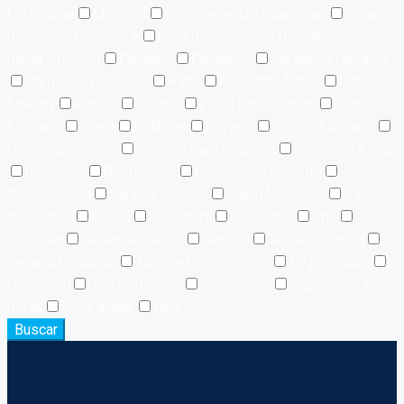
Mezzanine
Mini Golf
No se aceptan mascotas
Para
desarrollo Comercial
Para desarrollo de Residenciales
hasta 5 niveles
Parqueo
Parqueos
Parqueos Lineales
Parqueos Paralelos
Patio
Permitido fumar
Pet
Friendly
Picuzzi
Piscina
Pisos Porcelanato
Planta
Eléctrica
Playa
Políticas
Portero
Portón Eléctrico
Pre-Instalaciones
Primera linea de playa
Prohibido fumar
Recibidor
Recreación
Residencial Cerrado
Restaurantes
Sala de Juegos
Salón Multiusos
Salones
de Belleza
Sauna
Secadora
Seguridad
Spa
Sportbar
Supermercados
Terraza
Terraza Común
Terraza Exclusiva
Tipo de Construcción
TV por Cable
Ubicación
Uso Comercial
Vacacional
Vigilancia 24
horas
Vista al Mar
WiFi
Buscar