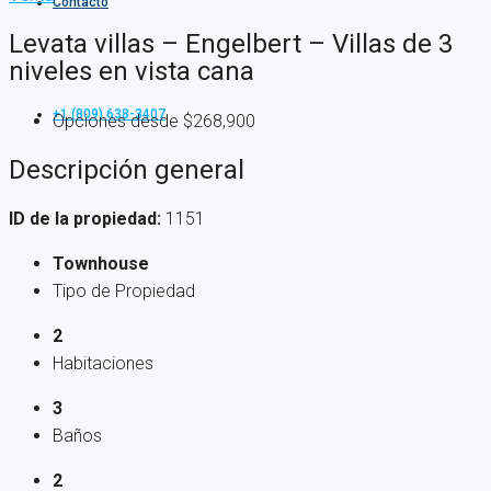
Contacto
Levata villas – Engelbert – Villas de 3
niveles en vista cana
+1 (809) 638-3407
Opciones desde
$268,900
Descripción general
ID de la propiedad:
1151
Townhouse
Tipo de Propiedad
2
Habitaciones
3
Baños
2