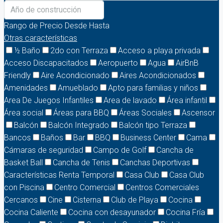
Rango de Precio
Desde
Hasta
Otras características
½ Baño
2do con Terraza
Acceso a playa privada
Acceso Discapacitados
Aeropuerto
Agua
AirBnB
Friendly
Aire Acondicionado
Aires Acondicionados
Amenidades
Amueblado
Apto para familias y niños
Area De Juegos Infantiles
Area de lavado
Área infantil
Área social
Áreas para BBQ
Áreas Sociales
Ascensor
Balcón
Balcón Integrado
Balcón tipo Terraza
Bancos
Baños
Bar
BBQ
Business Center
Cama
Cámaras de seguridad
Campo de Golf
Cancha de
Basket Ball
Cancha de Tenis
Canchas Deportivas
Características Renta Temporal
Casa Club
Casa Club
con Piscina
Centro Comercial
Centros Comerciales
Cercanos
Cine
Cisterna
Club de Playa
Cocina
Cocina Caliente
Cocina con desayunador
Cocina Fría