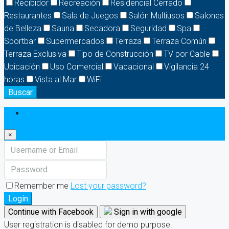
Recibidor
Recreación
Residencial Cerrado
Restaurantes
Sala de Juegos
Salón Multiusos
Salones
de Belleza
Sauna
Secadora
Seguridad
Spa
Sportbar
Supermercados
Terraza
Terraza Común
Terraza Exclusiva
Tipo de Construcción
TV por Cable
Ubicación
Uso Comercial
Vacacional
Vigilancia 24
horas
Vista al Mar
WiFi
Buscar
Login
×
Remember me
Lost your password?
Login
Continue with Facebook
Sign in with google
User registration is disabled for demo purpose.