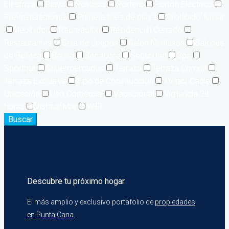
Eléctrica
Playa
Políticas
Portero
Portón Eléctrico
Pre-Instalaciones
Primera linea de playa
Prohibido fumar
Recibidor
Recreación
Residencial Cerrado
Restaurantes
Sala de Juegos
Salón Multiusos
Salones
de Belleza
Sauna
Secadora
Seguridad
Spa
Sportbar
Supermercados
Terraza
Terraza Común
Terraza Exclusiva
Tipo de Construcción
TV por Cable
Ubicación
Uso Comercial
Vacacional
Vigilancia 24
horas
Vista al Mar
WiFi
Buscar
Descubre tu próximo hogar
El más amplio y exclusivo portafolio de
propiedades
en Punta Cana
.