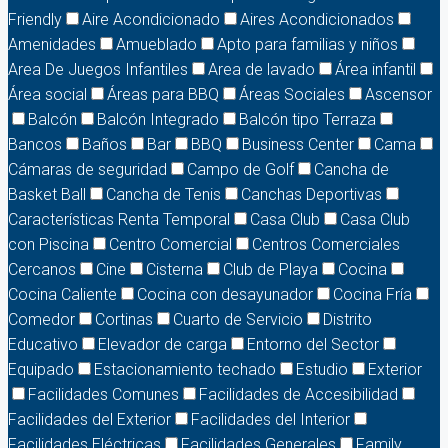
Friendly
Aire Acondicionado
Aires Acondicionados
Amenidades
Amueblado
Apto para familias y niños
Area De Juegos Infantiles
Area de lavado
Área infantil
Área social
Áreas para BBQ
Áreas Sociales
Ascensor
Balcón
Balcón Integrado
Balcón tipo Terraza
Bancos
Baños
Bar
BBQ
Business Center
Cama
Cámaras de seguridad
Campo de Golf
Cancha de
Basket Ball
Cancha de Tenis
Canchas Deportivas
Características Renta Temporal
Casa Club
Casa Club
con Piscina
Centro Comercial
Centros Comerciales
Cercanos
Cine
Cisterna
Club de Playa
Cocina
Cocina Caliente
Cocina con desayunador
Cocina Fría
Comedor
Cortinas
Cuarto de Servicio
Distrito
Educativo
Elevador de carga
Entorno del Sector
Equipado
Estacionamiento techado
Estudio
Exterior
Facilidades Comunes
Facilidades de Accesibilidad
Facilidades del Exterior
Facilidades del Interior
Facilidades Eléctricas
Facilidades Generales
Family