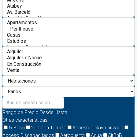
Rango de Precio
Desde
Hasta
Otras características
½ Baño
2do con Terraza
Acceso a playa privada
Acceso Discapacitados
Aeropuerto
Agua
AirBnB