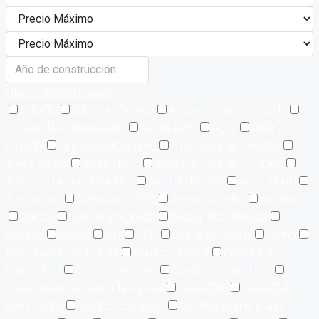
Otras características
½ Baño
2do con Terraza
Acceso a playa privada
Acceso Discapacitados
Aeropuerto
Agua
AirBnB
Friendly
Aire Acondicionado
Aires Acondicionados
Amenidades
Amueblado
Apto para familias y niños
Area De Juegos Infantiles
Area de lavado
Área infantil
Área social
Áreas para BBQ
Áreas Sociales
Ascensor
Balcón
Balcón Integrado
Balcón tipo Terraza
Bancos
Baños
Bar
BBQ
Business Center
Cama
Cámaras de seguridad
Campo de Golf
Cancha de
Basket Ball
Cancha de Tenis
Canchas Deportivas
Características Renta Temporal
Casa Club
Casa Club
con Piscina
Centro Comercial
Centros Comerciales