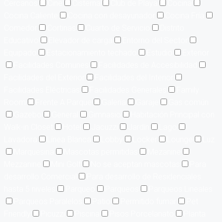
Cercanos
Cine
Cisterna
Club de Playa
Cocina
Cocina Caliente
Cocina con desayunador
Cocina Fría
Comedor
Cortinas
Cuarto de Servicio
Distrito
Educativo
Elevador de carga
Entorno del Sector
Equipado
Estacionamiento techado
Estudio
Exterior
Facilidades Comunes
Facilidades de Accesibilidad
Facilidades del Exterior
Facilidades del Interior
Facilidades Eléctricas
Facilidades Generales
Family
Room
Frente A Parque
Galería
Garaje
Gas común
Gazebo
General
Gimnasio
Habitación Principal con
Walk-in Closet
Hotel
Jacuzzi
Jardín
Lago
Lavadora
Línea Blanca
Lobby
Locker
Lounge
Luz
Marquesina
Mascotas permitidas
Mezanine
Mezzanine
Mini Golf
No se aceptan mascotas
Para
desarrollo Comercial
Para desarrollo de Residenciales
hasta 5 niveles
Parqueo
Parqueos
Parqueos Lineales
Parqueos Paralelos
Patio
Permitido fumar
Pet
Friendly
Picuzzi
Piscina
Pisos Porcelanato
Planta