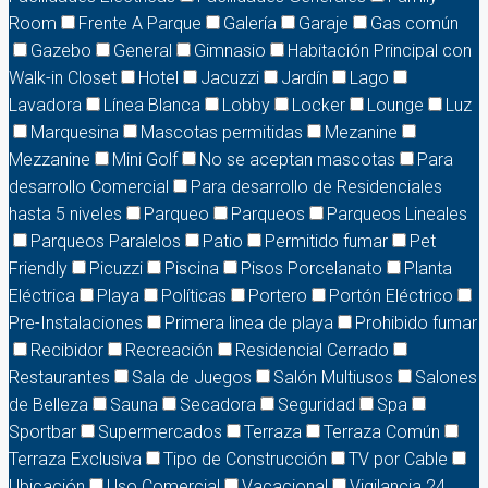
Room
Frente A Parque
Galería
Garaje
Gas común
Gazebo
General
Gimnasio
Habitación Principal con
Walk-in Closet
Hotel
Jacuzzi
Jardín
Lago
Lavadora
Línea Blanca
Lobby
Locker
Lounge
Luz
Marquesina
Mascotas permitidas
Mezanine
Mezzanine
Mini Golf
No se aceptan mascotas
Para
desarrollo Comercial
Para desarrollo de Residenciales
hasta 5 niveles
Parqueo
Parqueos
Parqueos Lineales
Parqueos Paralelos
Patio
Permitido fumar
Pet
Friendly
Picuzzi
Piscina
Pisos Porcelanato
Planta
Eléctrica
Playa
Políticas
Portero
Portón Eléctrico
Pre-Instalaciones
Primera linea de playa
Prohibido fumar
Recibidor
Recreación
Residencial Cerrado
Restaurantes
Sala de Juegos
Salón Multiusos
Salones
de Belleza
Sauna
Secadora
Seguridad
Spa
Sportbar
Supermercados
Terraza
Terraza Común
Terraza Exclusiva
Tipo de Construcción
TV por Cable
Ubicación
Uso Comercial
Vacacional
Vigilancia 24