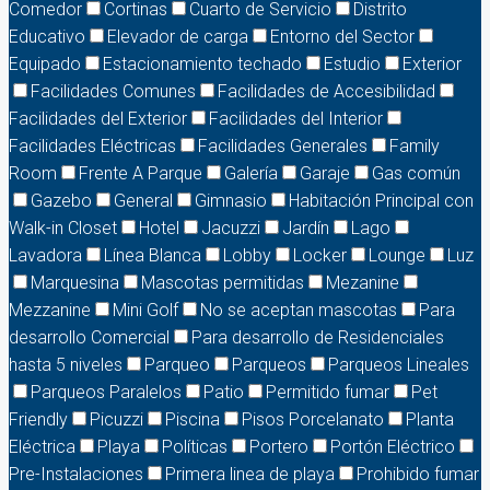
Comedor
Cortinas
Cuarto de Servicio
Distrito
Educativo
Elevador de carga
Entorno del Sector
Equipado
Estacionamiento techado
Estudio
Exterior
Facilidades Comunes
Facilidades de Accesibilidad
Facilidades del Exterior
Facilidades del Interior
Facilidades Eléctricas
Facilidades Generales
Family
Room
Frente A Parque
Galería
Garaje
Gas común
Gazebo
General
Gimnasio
Habitación Principal con
Walk-in Closet
Hotel
Jacuzzi
Jardín
Lago
Lavadora
Línea Blanca
Lobby
Locker
Lounge
Luz
Marquesina
Mascotas permitidas
Mezanine
Mezzanine
Mini Golf
No se aceptan mascotas
Para
desarrollo Comercial
Para desarrollo de Residenciales
hasta 5 niveles
Parqueo
Parqueos
Parqueos Lineales
Parqueos Paralelos
Patio
Permitido fumar
Pet
Friendly
Picuzzi
Piscina
Pisos Porcelanato
Planta
Eléctrica
Playa
Políticas
Portero
Portón Eléctrico
Pre-Instalaciones
Primera linea de playa
Prohibido fumar