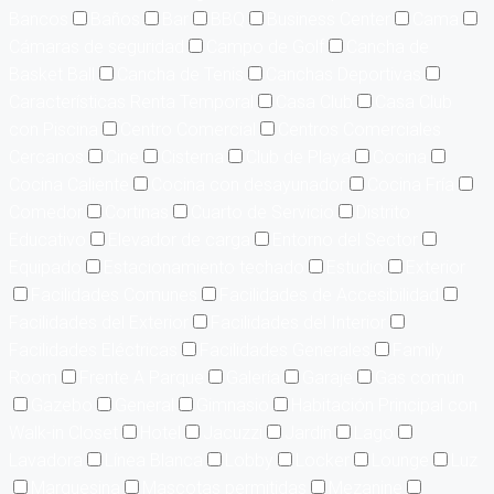
Bancos
Baños
Bar
BBQ
Business Center
Cama
Cámaras de seguridad
Campo de Golf
Cancha de
Basket Ball
Cancha de Tenis
Canchas Deportivas
Características Renta Temporal
Casa Club
Casa Club
con Piscina
Centro Comercial
Centros Comerciales
Cercanos
Cine
Cisterna
Club de Playa
Cocina
Cocina Caliente
Cocina con desayunador
Cocina Fría
Comedor
Cortinas
Cuarto de Servicio
Distrito
Educativo
Elevador de carga
Entorno del Sector
Equipado
Estacionamiento techado
Estudio
Exterior
Facilidades Comunes
Facilidades de Accesibilidad
Facilidades del Exterior
Facilidades del Interior
Facilidades Eléctricas
Facilidades Generales
Family
Room
Frente A Parque
Galería
Garaje
Gas común
Gazebo
General
Gimnasio
Habitación Principal con
Walk-in Closet
Hotel
Jacuzzi
Jardín
Lago
Lavadora
Línea Blanca
Lobby
Locker
Lounge
Luz
Marquesina
Mascotas permitidas
Mezanine