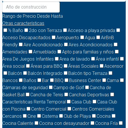
Rango de Precio
Desde
Hasta
Otras características
½ Baño
2do con Terraza
Acceso a playa privada
Acceso Discapacitados
Aeropuerto
Agua
AirBnB
Friendly
Aire Acondicionado
Aires Acondicionados
Amenidades
Amueblado
Apto para familias y niños
Area De Juegos Infantiles
Area de lavado
Área infantil
Área social
Áreas para BBQ
Áreas Sociales
Ascensor
Balcón
Balcón Integrado
Balcón tipo Terraza
Bancos
Baños
Bar
BBQ
Business Center
Cama
Cámaras de seguridad
Campo de Golf
Cancha de
Basket Ball
Cancha de Tenis
Canchas Deportivas
Características Renta Temporal
Casa Club
Casa Club
con Piscina
Centro Comercial
Centros Comerciales
Cercanos
Cine
Cisterna
Club de Playa
Cocina
Cocina Caliente
Cocina con desayunador
Cocina Fría