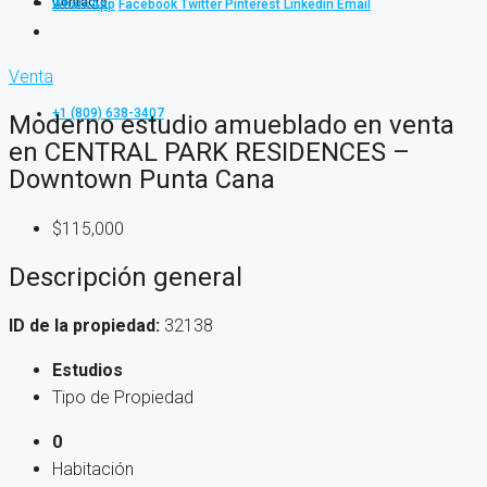
Contacto
WhatsApp
Facebook
Twitter
Pinterest
Linkedin
Email
Venta
+1 (809) 638-3407
Moderno estudio amueblado en venta
en CENTRAL PARK RESIDENCES –
Downtown Punta Cana
$115,000
Descripción general
ID de la propiedad:
32138
Estudios
Tipo de Propiedad
0
Habitación