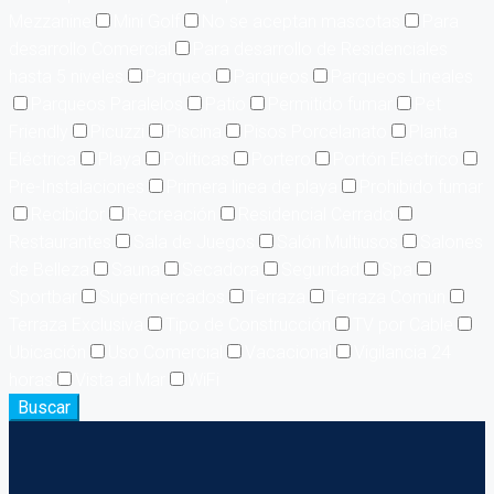
Mezzanine
Mini Golf
No se aceptan mascotas
Para
desarrollo Comercial
Para desarrollo de Residenciales
hasta 5 niveles
Parqueo
Parqueos
Parqueos Lineales
Parqueos Paralelos
Patio
Permitido fumar
Pet
Friendly
Picuzzi
Piscina
Pisos Porcelanato
Planta
Eléctrica
Playa
Políticas
Portero
Portón Eléctrico
Pre-Instalaciones
Primera linea de playa
Prohibido fumar
Recibidor
Recreación
Residencial Cerrado
Restaurantes
Sala de Juegos
Salón Multiusos
Salones
de Belleza
Sauna
Secadora
Seguridad
Spa
Sportbar
Supermercados
Terraza
Terraza Común
Terraza Exclusiva
Tipo de Construcción
TV por Cable
Ubicación
Uso Comercial
Vacacional
Vigilancia 24
horas
Vista al Mar
WiFi
Buscar