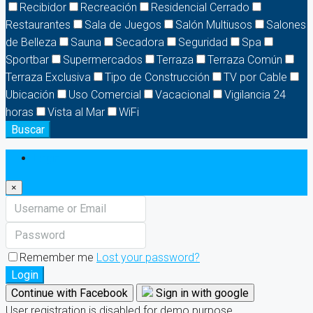
Recibidor
Recreación
Residencial Cerrado
Restaurantes
Sala de Juegos
Salón Multiusos
Salones
de Belleza
Sauna
Secadora
Seguridad
Spa
Sportbar
Supermercados
Terraza
Terraza Común
Terraza Exclusiva
Tipo de Construcción
TV por Cable
Ubicación
Uso Comercial
Vacacional
Vigilancia 24
horas
Vista al Mar
WiFi
Buscar
Login
×
Remember me
Lost your password?
Login
Continue with Facebook
Sign in with google
User registration is disabled for demo purpose.