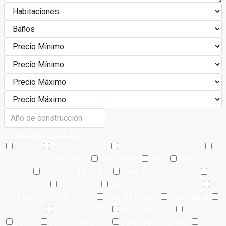
Otras características
½ Baño
2do con Terraza
Acceso a playa privada
Acceso Discapacitados
Aeropuerto
Agua
AirBnB
Friendly
Aire Acondicionado
Aires Acondicionados
Amenidades
Amueblado
Apto para familias y niños
Area De Juegos Infantiles
Area de lavado
Área infantil
Área social
Áreas para BBQ
Áreas Sociales
Ascensor
Balcón
Balcón Integrado
Balcón tipo Terraza