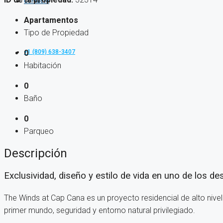
Contacto
Apartamentos
Tipo de Propiedad
+1 (809) 638-3407
0
Habitación
0
Baño
0
Parqueo
Descripción
Exclusividad, diseño y estilo de vida en uno de los d
The Winds at Cap Cana es un proyecto residencial de alto nive
primer mundo, seguridad y entorno natural privilegiado.