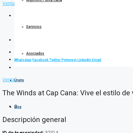
Algonovo Punta Cana
Venta
Servicios
Asociados
WhatsApp
Facebook
Twitter
Pinterest
Linkedin
Email
Venta
Únete
The Winds at Cap Cana: Vive el estilo d
0
Blog
Descripción general
ID de la propiedad:
32314