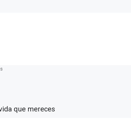
es
e vida que mereces