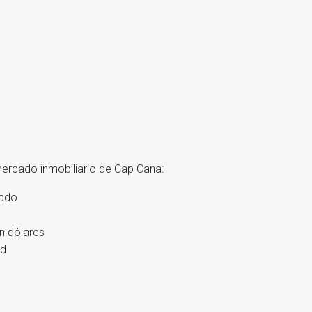
mercado inmobiliario de Cap Cana:
dado
en dólares
ad