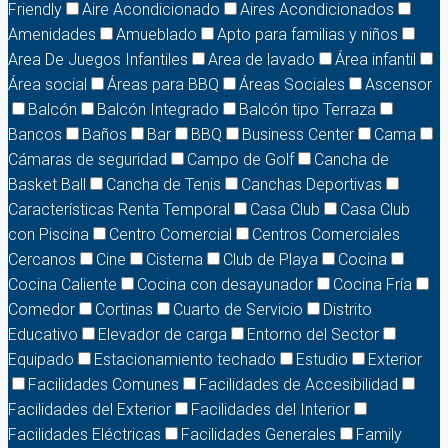
Friendly
Aire Acondicionado
Aires Acondicionados
Amenidades
Amueblado
Apto para familias y niños
Area De Juegos Infantiles
Area de lavado
Área infantil
Área social
Áreas para BBQ
Áreas Sociales
Ascensor
Balcón
Balcón Integrado
Balcón tipo Terraza
Bancos
Baños
Bar
BBQ
Business Center
Cama
Cámaras de seguridad
Campo de Golf
Cancha de
Basket Ball
Cancha de Tenis
Canchas Deportivas
Características Renta Temporal
Casa Club
Casa Club
con Piscina
Centro Comercial
Centros Comerciales
Cercanos
Cine
Cisterna
Club de Playa
Cocina
Cocina Caliente
Cocina con desayunador
Cocina Fría
Comedor
Cortinas
Cuarto de Servicio
Distrito
Educativo
Elevador de carga
Entorno del Sector
Equipado
Estacionamiento techado
Estudio
Exterior
Facilidades Comunes
Facilidades de Accesibilidad
Facilidades del Exterior
Facilidades del Interior
Facilidades Eléctricas
Facilidades Generales
Family