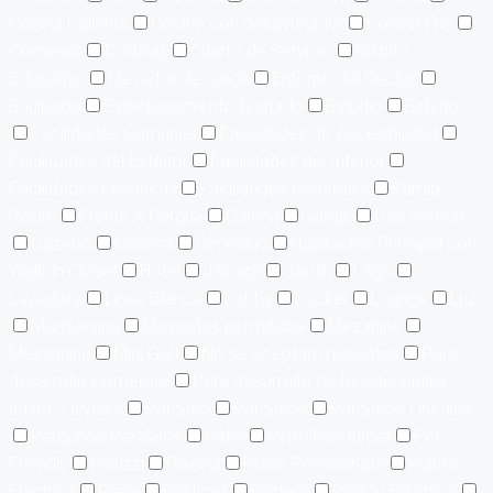
Cocina Caliente
Cocina con desayunador
Cocina Fría
Comedor
Cortinas
Cuarto de Servicio
Distrito
Educativo
Elevador de carga
Entorno del Sector
Equipado
Estacionamiento techado
Estudio
Exterior
Facilidades Comunes
Facilidades de Accesibilidad
Facilidades del Exterior
Facilidades del Interior
Facilidades Eléctricas
Facilidades Generales
Family
Room
Frente A Parque
Galería
Garaje
Gas común
Gazebo
General
Gimnasio
Habitación Principal con
Walk-in Closet
Hotel
Jacuzzi
Jardín
Lago
Lavadora
Línea Blanca
Lobby
Locker
Lounge
Luz
Marquesina
Mascotas permitidas
Mezanine
Mezzanine
Mini Golf
No se aceptan mascotas
Para
desarrollo Comercial
Para desarrollo de Residenciales
hasta 5 niveles
Parqueo
Parqueos
Parqueos Lineales
Parqueos Paralelos
Patio
Permitido fumar
Pet
Friendly
Picuzzi
Piscina
Pisos Porcelanato
Planta
Eléctrica
Playa
Políticas
Portero
Portón Eléctrico