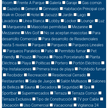
Room
Frente A Parque
Galería
Garaje
Gas común
Gazebo
General
Gimnasio
Habitación Principal con
Walk-in Closet
Hotel
Jacuzzi
Jardín
Lago
Lavadora
Línea Blanca
Lobby
Locker
Lounge
Luz
Marquesina
Mascotas permitidas
Mezanine
Mezzanine
Mini Golf
No se aceptan mascotas
Para
desarrollo Comercial
Para desarrollo de Residenciales
hasta 5 niveles
Parqueo
Parqueos
Parqueos Lineales
Parqueos Paralelos
Patio
Permitido fumar
Pet
Friendly
Picuzzi
Piscina
Pisos Porcelanato
Planta
Eléctrica
Playa
Políticas
Portero
Portón Eléctrico
Pre-Instalaciones
Primera linea de playa
Prohibido fumar
Recibidor
Recreación
Residencial Cerrado
Restaurantes
Sala de Juegos
Salón Multiusos
Salones
de Belleza
Sauna
Secadora
Seguridad
Spa
Sportbar
Supermercados
Terraza
Terraza Común
Terraza Exclusiva
Tipo de Construcción
TV por Cable
Ubicación
Uso Comercial
Vacacional
Vigilancia 24