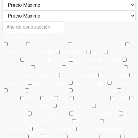
Otras características
½ Baño
2do con Terraza
Acceso a playa privada
Acceso Discapacitados
Aeropuerto
Agua
AirBnB
Friendly
Aire Acondicionado
Aires Acondicionados
Amenidades
Amueblado
Apto para familias y niños
Area De Juegos Infantiles
Area de lavado
Área infantil
Área social
Áreas para BBQ
Áreas Sociales
Ascensor
Balcón
Balcón Integrado
Balcón tipo Terraza
Bancos
Baños
Bar
BBQ
Business Center
Cama
Cámaras de seguridad
Campo de Golf
Cancha de
Basket Ball
Cancha de Tenis
Canchas Deportivas
Características Renta Temporal
Casa Club
Casa Club
con Piscina
Centro Comercial
Centros Comerciales
Cercanos
Cine
Cisterna
Club de Playa
Cocina