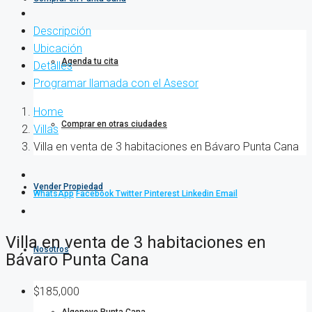
Descripción
Ubicación
Agenda tu cita
Detalles
Programar llamada con el Asesor
Home
Comprar en otras ciudades
Villas
Villa en venta de 3 habitaciones en Bávaro Punta Cana
Vender Propiedad
WhatsApp
Facebook
Twitter
Pinterest
Linkedin
Email
Villa en venta de 3 habitaciones en
Nosotros
Bávaro Punta Cana
$185,000