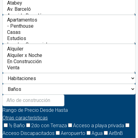
Rango de Precio
Desde
Hasta
Otras características
½ Baño
2do con Terraza
Acceso a playa privada
Acceso Discapacitados
Aeropuerto
Agua
AirBnB