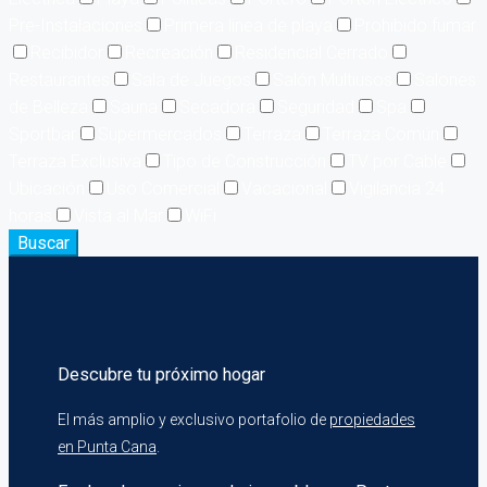
Pre-Instalaciones
Primera linea de playa
Prohibido fumar
Recibidor
Recreación
Residencial Cerrado
Restaurantes
Sala de Juegos
Salón Multiusos
Salones
de Belleza
Sauna
Secadora
Seguridad
Spa
Sportbar
Supermercados
Terraza
Terraza Común
Terraza Exclusiva
Tipo de Construcción
TV por Cable
Ubicación
Uso Comercial
Vacacional
Vigilancia 24
horas
Vista al Mar
WiFi
Buscar
Descubre tu próximo hogar
El más amplio y exclusivo portafolio de
propiedades
en Punta Cana
.