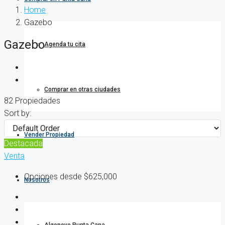
Home
Gazebo
Gazebo
Agenda tu cita
Comprar en otras ciudades
82 Propiedades
Sort by:
Vender Propiedad
Destacada
Venta
Opciones desde
$625,000
Nosotros