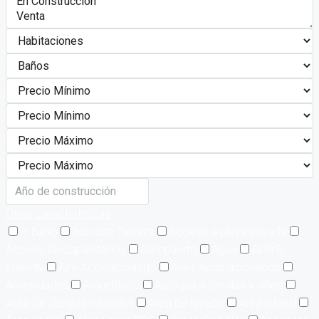
Otras características
½ Baño
2do con Terraza
Acceso a playa privada
Acceso Discapacitados
Aeropuerto
Agua
AirBnB
Friendly
Aire Acondicionado
Aires Acondicionados
Amenidades
Amueblado
Apto para familias y niños
Area De Juegos Infantiles
Area de lavado
Área infantil