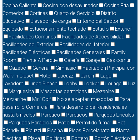
Cocina Caliente
Cocina con desayunador
Cocina Fría
Comedor
Cortinas
Cuarto de Servicio
Distrito
Educativo
Elevador de carga
Entorno del Sector
Equipado
Estacionamiento techado
Estudio
Exterior
Facilidades Comunes
Facilidades de Accesibilidad
Facilidades del Exterior
Facilidades del Interior
Facilidades Eléctricas
Facilidades Generales
Family
Room
Frente A Parque
Galería
Garaje
Gas común
Gazebo
General
Gimnasio
Habitación Principal con
Walk-in Closet
Hotel
Jacuzzi
Jardín
Lago
Lavadora
Línea Blanca
Lobby
Locker
Lounge
Luz
Marquesina
Mascotas permitidas
Mezanine
Mezzanine
Mini Golf
No se aceptan mascotas
Para
desarrollo Comercial
Para desarrollo de Residenciales
hasta 5 niveles
Parqueo
Parqueos
Parqueos Lineales
Parqueos Paralelos
Patio
Permitido fumar
Pet
Friendly
Picuzzi
Piscina
Pisos Porcelanato
Planta
Eléctrica
Playa
Políticas
Portero
Portón Eléctrico