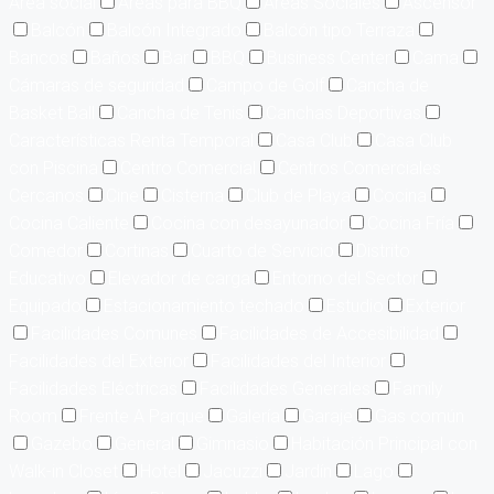
Área social
Áreas para BBQ
Áreas Sociales
Ascensor
Balcón
Balcón Integrado
Balcón tipo Terraza
Bancos
Baños
Bar
BBQ
Business Center
Cama
Cámaras de seguridad
Campo de Golf
Cancha de
Basket Ball
Cancha de Tenis
Canchas Deportivas
Características Renta Temporal
Casa Club
Casa Club
con Piscina
Centro Comercial
Centros Comerciales
Cercanos
Cine
Cisterna
Club de Playa
Cocina
Cocina Caliente
Cocina con desayunador
Cocina Fría
Comedor
Cortinas
Cuarto de Servicio
Distrito
Educativo
Elevador de carga
Entorno del Sector
Equipado
Estacionamiento techado
Estudio
Exterior
Facilidades Comunes
Facilidades de Accesibilidad
Facilidades del Exterior
Facilidades del Interior
Facilidades Eléctricas
Facilidades Generales
Family
Room
Frente A Parque
Galería
Garaje
Gas común
Gazebo
General
Gimnasio
Habitación Principal con
Walk-in Closet
Hotel
Jacuzzi
Jardín
Lago