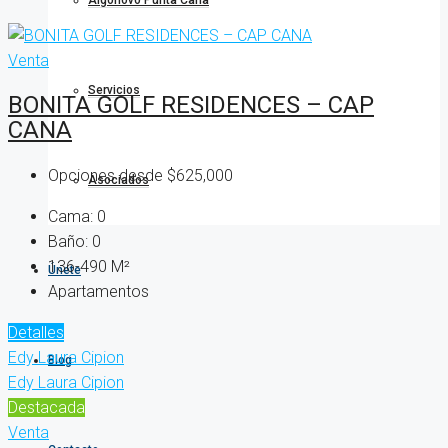
Algonovo Punta Cana
Venta
Servicios
BONITA GOLF RESIDENCES – CAP
CANA
Opciones desde
$625,000
Asociados
Cama:
0
Baño:
0
136-490
M²
Únete
Apartamentos
Detalles
Edy Laura Cipion
Blog
Edy Laura Cipion
Destacada
Venta