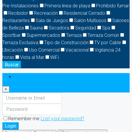
Pre-Instalaciones
Primera linea de playa
Prohibido fumar
Recibidor
Recreación
Residencial Cerrado
Restaurantes
Sala de Juegos
Salón Multiusos
Salones
de Belleza
Sauna
Secadora
Seguridad
Spa
Sportbar
Supermercados
Terraza
Terraza Común
Terraza Exclusiva
Tipo de Construcción
TV por Cable
Ubicación
Uso Comercial
Vacacional
Vigilancia 24
horas
Vista al Mar
WiFi
Buscar
Login
×
Remember me
Lost your password?
Login