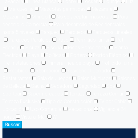
Lavadora
Línea Blanca
Lobby
Locker
Lounge
Luz
Marquesina
Mascotas permitidas
Mezanine
Mezzanine
Mini Golf
No se aceptan mascotas
Para
desarrollo Comercial
Para desarrollo de Residenciales
hasta 5 niveles
Parqueo
Parqueos
Parqueos Lineales
Parqueos Paralelos
Patio
Permitido fumar
Pet
Friendly
Picuzzi
Piscina
Pisos Porcelanato
Planta
Eléctrica
Playa
Políticas
Portero
Portón Eléctrico
Pre-Instalaciones
Primera linea de playa
Prohibido fumar
Recibidor
Recreación
Residencial Cerrado
Restaurantes
Sala de Juegos
Salón Multiusos
Salones
de Belleza
Sauna
Secadora
Seguridad
Spa
Sportbar
Supermercados
Terraza
Terraza Común
Terraza Exclusiva
Tipo de Construcción
TV por Cable
Ubicación
Uso Comercial
Vacacional
Vigilancia 24
horas
Vista al Mar
WiFi
Buscar