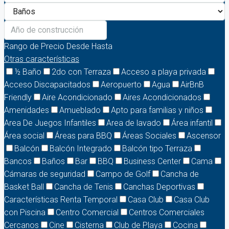
Rango de Precio
Desde
Hasta
Otras características
½ Baño
2do con Terraza
Acceso a playa privada
Acceso Discapacitados
Aeropuerto
Agua
AirBnB
Friendly
Aire Acondicionado
Aires Acondicionados
Amenidades
Amueblado
Apto para familias y niños
Area De Juegos Infantiles
Area de lavado
Área infantil
Área social
Áreas para BBQ
Áreas Sociales
Ascensor
Balcón
Balcón Integrado
Balcón tipo Terraza
Bancos
Baños
Bar
BBQ
Business Center
Cama
Cámaras de seguridad
Campo de Golf
Cancha de
Basket Ball
Cancha de Tenis
Canchas Deportivas
Características Renta Temporal
Casa Club
Casa Club
con Piscina
Centro Comercial
Centros Comerciales
Cercanos
Cine
Cisterna
Club de Playa
Cocina