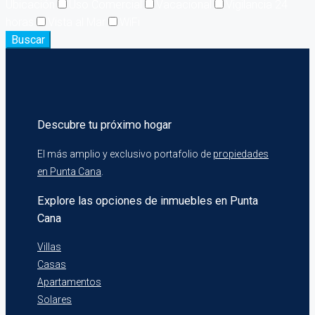
Ubicación
Uso Comercial
Vacacional
Vigilancia 24
horas
Vista al Mar
WiFi
Buscar
Descubre tu próximo hogar
El más amplio y exclusivo portafolio de
propiedades
en Punta Cana
.
Explore las opciones de inmuebles en Punta
Cana
Villas
Casas
Apartamentos
Solares