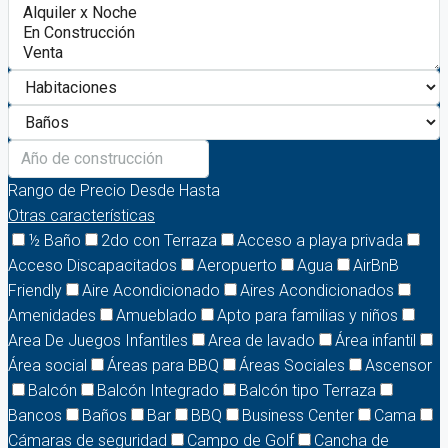
Rango de Precio
Desde
Hasta
Otras características
½ Baño
2do con Terraza
Acceso a playa privada
Acceso Discapacitados
Aeropuerto
Agua
AirBnB
Friendly
Aire Acondicionado
Aires Acondicionados
Amenidades
Amueblado
Apto para familias y niños
Area De Juegos Infantiles
Area de lavado
Área infantil
Área social
Áreas para BBQ
Áreas Sociales
Ascensor
Balcón
Balcón Integrado
Balcón tipo Terraza
Bancos
Baños
Bar
BBQ
Business Center
Cama
Cámaras de seguridad
Campo de Golf
Cancha de