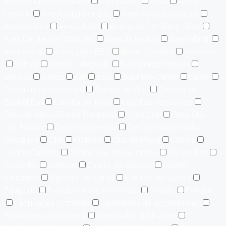
Acceso Discapacitados
Aeropuerto
Agua
AirBnB
Friendly
Aire Acondicionado
Aires Acondicionados
Amenidades
Amueblado
Apto para familias y niños
Area De Juegos Infantiles
Area de lavado
Área infantil
Área social
Áreas para BBQ
Áreas Sociales
Ascensor
Balcón
Balcón Integrado
Balcón tipo Terraza
Bancos
Baños
Bar
BBQ
Business Center
Cama
Cámaras de seguridad
Campo de Golf
Cancha de
Basket Ball
Cancha de Tenis
Canchas Deportivas
Características Renta Temporal
Casa Club
Casa Club
con Piscina
Centro Comercial
Centros Comerciales
Cercanos
Cine
Cisterna
Club de Playa
Cocina
Cocina Caliente
Cocina con desayunador
Cocina Fría
Comedor
Cortinas
Cuarto de Servicio
Distrito
Educativo
Elevador de carga
Entorno del Sector
Equipado
Estacionamiento techado
Estudio
Exterior
Facilidades Comunes
Facilidades de Accesibilidad
Facilidades del Exterior
Facilidades del Interior