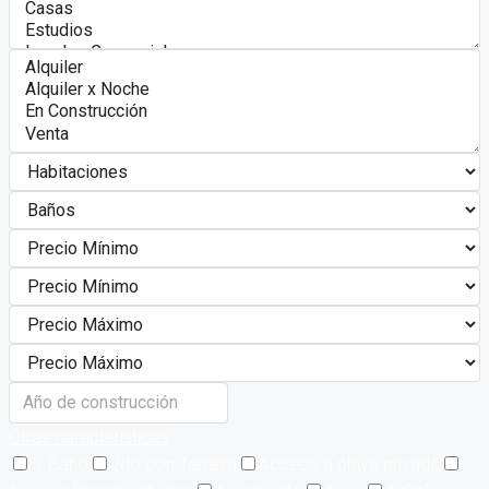
Otras características
½ Baño
2do con Terraza
Acceso a playa privada