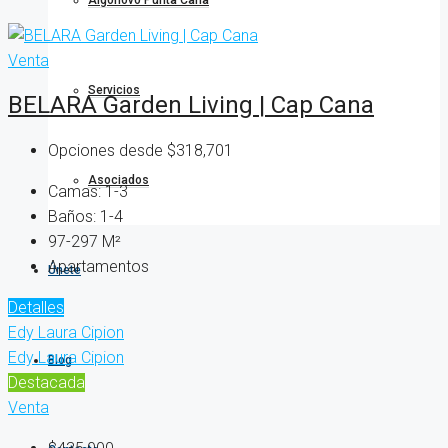
Algonovo Punta Cana
Venta
Servicios
BELARA Garden Living | Cap Cana
Opciones desde
$318,701
Asociados
Camas:
1-3
Baños:
1-4
97-297
M²
Apartamentos
Únete
Detalles
Edy Laura Cipion
Edy Laura Cipion
Blog
Destacada
Venta