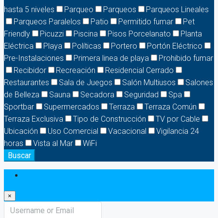
hasta 5 niveles
Parqueo
Parqueos
Parqueos Lineales
Parqueos Paralelos
Patio
Permitido fumar
Pet
Friendly
Picuzzi
Piscina
Pisos Porcelanato
Planta
Eléctrica
Playa
Políticas
Portero
Portón Eléctrico
Pre-Instalaciones
Primera linea de playa
Prohibido fumar
Recibidor
Recreación
Residencial Cerrado
Restaurantes
Sala de Juegos
Salón Multiusos
Salones
de Belleza
Sauna
Secadora
Seguridad
Spa
Sportbar
Supermercados
Terraza
Terraza Común
Terraza Exclusiva
Tipo de Construcción
TV por Cable
Ubicación
Uso Comercial
Vacacional
Vigilancia 24
horas
Vista al Mar
WiFi
Buscar
Login
×