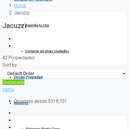
Home
Jacuzzi
Jacuzzi
Agenda tu cita
Comprar en otras ciudades
42 Propiedades
Sort by:
Vender Propiedad
Destacada
Venta
Opciones desde
$318,701
Nosotros