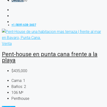
$435,000
Contacto
+1 (809) 638-3407
Venta
Pent-house en punta cana frente a la
playa
$435,000
Cama:
1
Baños:
2
106
M²
Penthouse