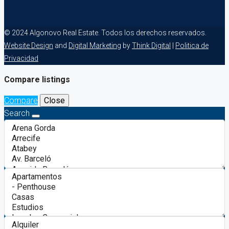
© 2024 Algonovo Real Estate. Todos los derechos reservados.
Website Design
and
Digital Marketing
by
Think Digital
|
Politica de
Privacidad
Compare listings
Compare
Close
Search