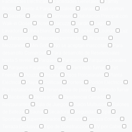
Facilidades Eléctricas
Facilidades Generales
Family
Room
Frente A Parque
Galería
Garaje
Gas común
Gazebo
General
Gimnasio
Habitación Principal con
Walk-in Closet
Hotel
Jacuzzi
Jardín
Lago
Lavadora
Línea Blanca
Lobby
Locker
Lounge
Luz
Marquesina
Mascotas permitidas
Mezanine
Mezzanine
Mini Golf
No se aceptan mascotas
Para
desarrollo Comercial
Para desarrollo de Residenciales
hasta 5 niveles
Parqueo
Parqueos
Parqueos Lineales
Parqueos Paralelos
Patio
Permitido fumar
Pet
Friendly
Picuzzi
Piscina
Pisos Porcelanato
Planta
Eléctrica
Playa
Políticas
Portero
Portón Eléctrico
Pre-Instalaciones
Primera linea de playa
Prohibido fumar
Recibidor
Recreación
Residencial Cerrado
Restaurantes
Sala de Juegos
Salón Multiusos
Salones
de Belleza
Sauna
Secadora
Seguridad
Spa
Sportbar
Supermercados
Terraza
Terraza Común
Terraza Exclusiva
Tipo de Construcción
TV por Cable