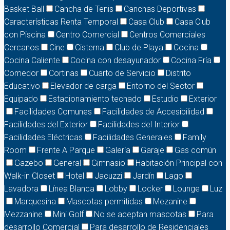
Basket Ball
Cancha de Tenis
Canchas Deportivas
Características Renta Temporal
Casa Club
Casa Club
con Piscina
Centro Comercial
Centros Comerciales
Cercanos
Cine
Cisterna
Club de Playa
Cocina
Cocina Caliente
Cocina con desayunador
Cocina Fría
Comedor
Cortinas
Cuarto de Servicio
Distrito
Educativo
Elevador de carga
Entorno del Sector
Equipado
Estacionamiento techado
Estudio
Exterior
Facilidades Comunes
Facilidades de Accesibilidad
Facilidades del Exterior
Facilidades del Interior
Facilidades Eléctricas
Facilidades Generales
Family
Room
Frente A Parque
Galería
Garaje
Gas común
Gazebo
General
Gimnasio
Habitación Principal con
Walk-in Closet
Hotel
Jacuzzi
Jardín
Lago
Lavadora
Línea Blanca
Lobby
Locker
Lounge
Luz
Marquesina
Mascotas permitidas
Mezanine
Mezzanine
Mini Golf
No se aceptan mascotas
Para
desarrollo Comercial
Para desarrollo de Residenciales