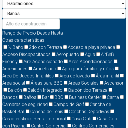
Rango de Precio
Desde
Hasta
Otras características
½ Baño
2do con Terraza
Acceso a playa privada
Acceso Discapacitados
Aeropuerto
Agua
AirBnB
Friendly
Aire Acondicionado
Aires Acondicionados
Amenidades
Amueblado
Apto para familias y niños
Area De Juegos Infantiles
Area de lavado
Área infantil
Área social
Áreas para BBQ
Áreas Sociales
Ascensor
Balcón
Balcón Integrado
Balcón tipo Terraza
Bancos
Baños
Bar
BBQ
Business Center
Cama
Cámaras de seguridad
Campo de Golf
Cancha de
Basket Ball
Cancha de Tenis
Canchas Deportivas
Características Renta Temporal
Casa Club
Casa Club
con Piscina
Centro Comercial
Centros Comerciales