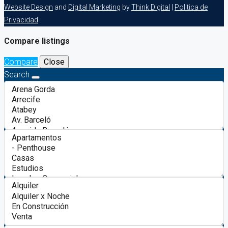
Website Design
and
Digital Marketing
by
Think Digital
|
Politica de
Privacidad
Compare listings
Compare
Close
Search