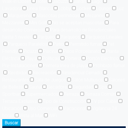
Walk-in Closet
Hotel
Jacuzzi
Jardín
Lago
Lavadora
Línea Blanca
Lobby
Locker
Lounge
Luz
Marquesina
Mascotas permitidas
Mezanine
Mezzanine
Mini Golf
No se aceptan mascotas
Para
desarrollo Comercial
Para desarrollo de Residenciales
hasta 5 niveles
Parqueo
Parqueos
Parqueos Lineales
Parqueos Paralelos
Patio
Permitido fumar
Pet
Friendly
Picuzzi
Piscina
Pisos Porcelanato
Planta
Eléctrica
Playa
Políticas
Portero
Portón Eléctrico
Pre-Instalaciones
Primera linea de playa
Prohibido fumar
Recibidor
Recreación
Residencial Cerrado
Restaurantes
Sala de Juegos
Salón Multiusos
Salones
de Belleza
Sauna
Secadora
Seguridad
Spa
Sportbar
Supermercados
Terraza
Terraza Común
Terraza Exclusiva
Tipo de Construcción
TV por Cable
Ubicación
Uso Comercial
Vacacional
Vigilancia 24
horas
Vista al Mar
WiFi
Buscar