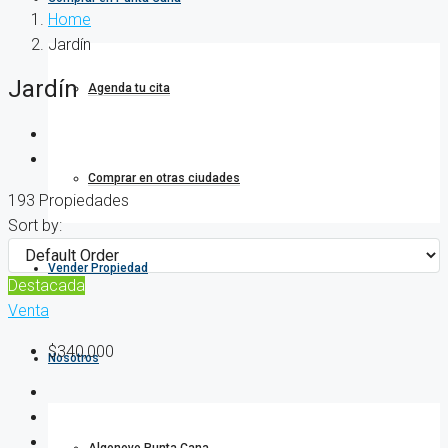
Home
Jardín
Jardín
Agenda tu cita
Comprar en otras ciudades
193 Propiedades
Sort by:
Vender Propiedad
Destacada
Venta
$340,000
Nosotros