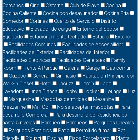
Cercanos
Cine
Cisterna
Club de Playa
Cocina
Cocina Caliente
Cocina con desayunador
Cocina Fría
Comedor
Cortinas
Cuarto de Servicio
Distrito
Educativo
Elevador de carga
Entorno del Sector
Equipado
Estacionamiento techado
Estudio
Exterior
Facilidades Comunes
Facilidades de Accesibilidad
Facilidades del Exterior
Facilidades del Interior
Facilidades Eléctricas
Facilidades Generales
Family
Room
Frente A Parque
Galería
Garaje
Gas común
Gazebo
General
Gimnasio
Habitación Principal con
Walk-in Closet
Hotel
Jacuzzi
Jardín
Lago
Lavadora
Línea Blanca
Lobby
Locker
Lounge
Luz
Marquesina
Mascotas permitidas
Mezanine
Mezzanine
Mini Golf
No se aceptan mascotas
Para
desarrollo Comercial
Para desarrollo de Residenciales
hasta 5 niveles
Parqueo
Parqueos
Parqueos Lineales
Parqueos Paralelos
Patio
Permitido fumar
Pet
Friendly
Picuzzi
Piscina
Pisos Porcelanato
Planta