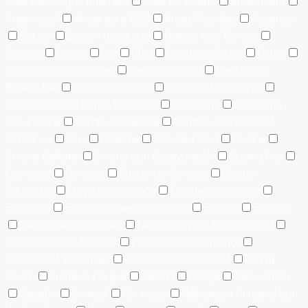
Area De Juegos Infantiles
Area de lavado
Área infantil
Área social
Áreas para BBQ
Áreas Sociales
Ascensor
Balcón
Balcón Integrado
Balcón tipo Terraza
Bancos
Baños
Bar
BBQ
Business Center
Cama
Cámaras de seguridad
Campo de Golf
Cancha de
Basket Ball
Cancha de Tenis
Canchas Deportivas
Características Renta Temporal
Casa Club
Casa Club
con Piscina
Centro Comercial
Centros Comerciales
Cercanos
Cine
Cisterna
Club de Playa
Cocina
Cocina Caliente
Cocina con desayunador
Cocina Fría
Comedor
Cortinas
Cuarto de Servicio
Distrito
Educativo
Elevador de carga
Entorno del Sector
Equipado
Estacionamiento techado
Estudio
Exterior
Facilidades Comunes
Facilidades de Accesibilidad
Facilidades del Exterior
Facilidades del Interior
Facilidades Eléctricas
Facilidades Generales
Family
Room
Frente A Parque
Galería
Garaje
Gas común
Gazebo
General
Gimnasio
Habitación Principal con