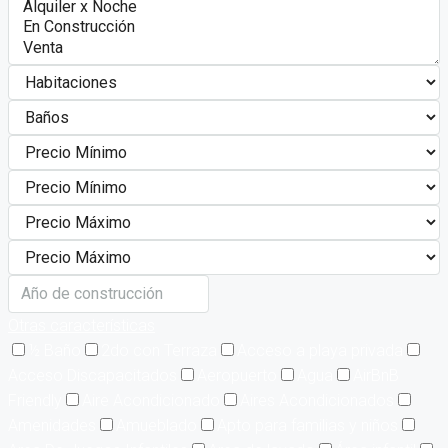
Otras características
½ Baño
2do con Terraza
Acceso a playa privada
Acceso Discapacitados
Aeropuerto
Agua
AirBnB
Friendly
Aire Acondicionado
Aires Acondicionados
Amenidades
Amueblado
Apto para familias y niños