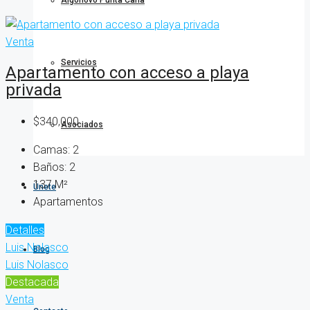
Algonovo Punta Cana
Venta
Servicios
Apartamento con acceso a playa
privada
$340,000
Asociados
Camas:
2
Baños:
2
137
M²
Únete
Apartamentos
Detalles
Luis Nolasco
Blog
Luis Nolasco
Destacada
Venta