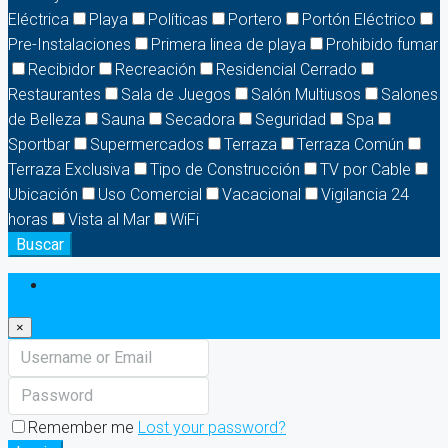
Eléctrica
Playa
Políticas
Portero
Portón Eléctrico
Pre-Instalaciones
Primera linea de playa
Prohibido fumar
Recibidor
Recreación
Residencial Cerrado
Restaurantes
Sala de Juegos
Salón Multiusos
Salones
de Belleza
Sauna
Secadora
Seguridad
Spa
Sportbar
Supermercados
Terraza
Terraza Común
Terraza Exclusiva
Tipo de Construcción
TV por Cable
Ubicación
Uso Comercial
Vacacional
Vigilancia 24
horas
Vista al Mar
WiFi
Buscar
Login
×
Remember me
Lost your password?