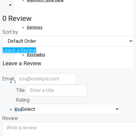
Algonovo Punta Cana
0 Review
Servicios
Sort by:
Leave a Review
Asociados
Leave a Review
Email
Únete
Title
Rating
Blog
Review