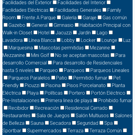
Facilidades del Exterior
Facilidades del Interior
Facilidades Eléctricas
Facilidades Generales
Family
Room
Frente A Parque
Galería
Garaje
Gas común
Gazebo
General
Gimnasio
Habitación Principal con
Walk-in Closet
Hotel
Jacuzzi
Jardín
Lago
Lavadora
Línea Blanca
Lobby
Locker
Lounge
Luz
Marquesina
Mascotas permitidas
Mezanine
Mezzanine
Mini Golf
No se aceptan mascotas
Para
desarrollo Comercial
Para desarrollo de Residenciales
hasta 5 niveles
Parqueo
Parqueos
Parqueos Lineales
Parqueos Paralelos
Patio
Permitido fumar
Pet
Friendly
Picuzzi
Piscina
Pisos Porcelanato
Planta
Eléctrica
Playa
Políticas
Portero
Portón Eléctrico
Pre-Instalaciones
Primera linea de playa
Prohibido fumar
Recibidor
Recreación
Residencial Cerrado
Restaurantes
Sala de Juegos
Salón Multiusos
Salones
de Belleza
Sauna
Secadora
Seguridad
Spa
Sportbar
Supermercados
Terraza
Terraza Común