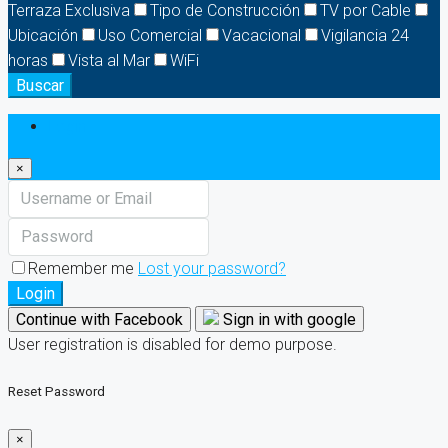
Terraza Exclusiva
Tipo de Construcción
TV por Cable
Ubicación
Uso Comercial
Vacacional
Vigilancia 24
horas
Vista al Mar
WiFi
Buscar
Login
×
Remember me
Lost your password?
Login
Continue with Facebook
Sign in with google
User registration is disabled for demo purpose.
Reset Password
×