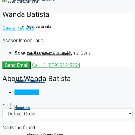
Wanda Batista
Agenda tu cita
See all reviews
Asesor Inmobiliario
Service Areas:
Bávaro, Punta Cana
Comprar en otras ciudades
Send Email
Call
+1 (829) 912-5294
About Wanda Batista
Vender Propiedad
Reviews (0)
Sort by:
Nosotros
No listing found.