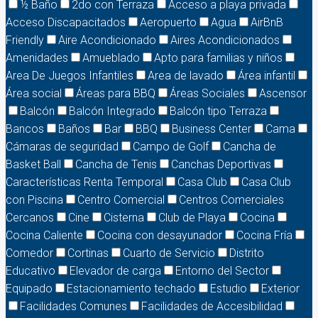
½ Baño
2do con Terraza
Acceso a playa privada
Acceso Discapacitados
Aeropuerto
Agua
AirBnB
Friendly
Aire Acondicionado
Aires Acondicionados
Amenidades
Amueblado
Apto para familias y niños
Area De Juegos Infantiles
Area de lavado
Área infantil
Área social
Áreas para BBQ
Áreas Sociales
Ascensor
Balcón
Balcón Integrado
Balcón tipo Terraza
Bancos
Baños
Bar
BBQ
Business Center
Cama
Cámaras de seguridad
Campo de Golf
Cancha de
Basket Ball
Cancha de Tenis
Canchas Deportivas
Características Renta Temporal
Casa Club
Casa Club
con Piscina
Centro Comercial
Centros Comerciales
Cercanos
Cine
Cisterna
Club de Playa
Cocina
Cocina Caliente
Cocina con desayunador
Cocina Fría
Comedor
Cortinas
Cuarto de Servicio
Distrito
Educativo
Elevador de carga
Entorno del Sector
Equipado
Estacionamiento techado
Estudio
Exterior
Facilidades Comunes
Facilidades de Accesibilidad