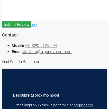
Contacto
Submit Review
+1 (809) 638-3407
Contact
Mobile
+1 (829) 912-5294
Email
wbatista@algonovo.com.do
Find Wanda Batista on:
Descubre tu próximo hogar
El más amplio y exclusivo portafolio de
propiedades