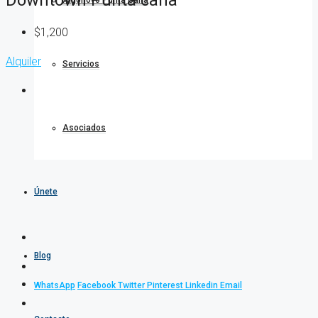
Algonovo Punta Cana
$1,200
Alquiler
Servicios
Asociados
Únete
Blog
WhatsApp
Facebook
Twitter
Pinterest
Linkedin
Email