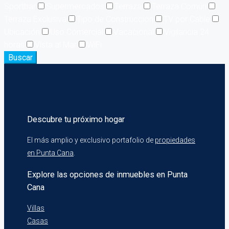
Sportbar
Supermercados
Terraza
Terraza Común
Terraza Exclusiva
Tipo de Construcción
TV por Cable
Ubicación
Uso Comercial
Vacacional
Vigilancia 24
horas
Vista al Mar
WiFi
Buscar
Descubre tu próximo hogar
El más amplio y exclusivo portafolio de
propiedades
en Punta Cana
.
Explore las opciones de inmuebles en Punta
Cana
Villas
Casas