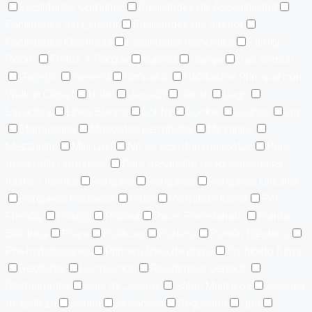
Facilidades Comunes
Facilidades de Accesibilidad
Facilidades del Exterior
Facilidades del Interior
Facilidades Eléctricas
Facilidades Generales
Family
Room
Frente A Parque
Galería
Garaje
Gas común
Gazebo
General
Gimnasio
Habitación Principal con
Walk-in Closet
Hotel
Jacuzzi
Jardín
Lago
Lavadora
Línea Blanca
Lobby
Locker
Lounge
Luz
Marquesina
Mascotas permitidas
Mezanine
Mezzanine
Mini Golf
No se aceptan mascotas
Para
desarrollo Comercial
Para desarrollo de Residenciales
hasta 5 niveles
Parqueo
Parqueos
Parqueos Lineales
Parqueos Paralelos
Patio
Permitido fumar
Pet
Friendly
Picuzzi
Piscina
Pisos Porcelanato
Planta
Eléctrica
Playa
Políticas
Portero
Portón Eléctrico
Pre-Instalaciones
Primera linea de playa
Prohibido fumar
Recibidor
Recreación
Residencial Cerrado
Restaurantes
Sala de Juegos
Salón Multiusos
Salones
de Belleza
Sauna
Secadora
Seguridad
Spa