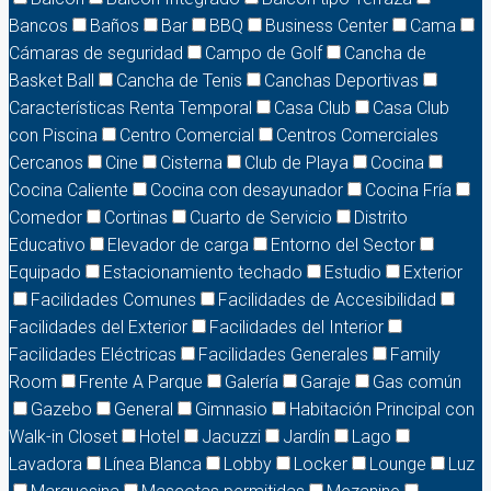
Bancos
Baños
Bar
BBQ
Business Center
Cama
Cámaras de seguridad
Campo de Golf
Cancha de
Basket Ball
Cancha de Tenis
Canchas Deportivas
Características Renta Temporal
Casa Club
Casa Club
con Piscina
Centro Comercial
Centros Comerciales
Cercanos
Cine
Cisterna
Club de Playa
Cocina
Cocina Caliente
Cocina con desayunador
Cocina Fría
Comedor
Cortinas
Cuarto de Servicio
Distrito
Educativo
Elevador de carga
Entorno del Sector
Equipado
Estacionamiento techado
Estudio
Exterior
Facilidades Comunes
Facilidades de Accesibilidad
Facilidades del Exterior
Facilidades del Interior
Facilidades Eléctricas
Facilidades Generales
Family
Room
Frente A Parque
Galería
Garaje
Gas común
Gazebo
General
Gimnasio
Habitación Principal con
Walk-in Closet
Hotel
Jacuzzi
Jardín
Lago
Lavadora
Línea Blanca
Lobby
Locker
Lounge
Luz