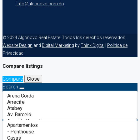
info@algonovo.com.do
© 2024 Algonovo Real Estate. Todos los derechos reservados.
Website Design
and
Digital Marketing
by
Think Digital
|
Politica de
Privacidad
Compare listings
Compare
Close
Search