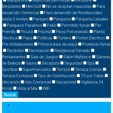
Marquesina
Mascotas permitidas
Mezanine
Mezzanine
Mini Golf
No se aceptan mascotas
Para
desarrollo Comercial
Para desarrollo de Residenciales
hasta 5 niveles
Parqueo
Parqueos
Parqueos Lineales
Parqueos Paralelos
Patio
Permitido fumar
Pet
Friendly
Picuzzi
Piscina
Pisos Porcelanato
Planta
Eléctrica
Playa
Políticas
Portero
Portón Eléctrico
Pre-Instalaciones
Primera linea de playa
Prohibido fumar
Recibidor
Recreación
Residencial Cerrado
Restaurantes
Sala de Juegos
Salón Multiusos
Salones
de Belleza
Sauna
Secadora
Seguridad
Spa
Sportbar
Supermercados
Terraza
Terraza Común
Terraza Exclusiva
Tipo de Construcción
TV por Cable
Ubicación
Uso Comercial
Vacacional
Vigilancia 24
horas
Vista al Mar
WiFi
Buscar
Login