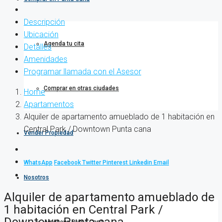
Descripción
Ubicación
Agenda tu cita
Detalles
Amenidades
Programar llamada con el Asesor
Comprar en otras ciudades
Home
Apartamentos
Alquiler de apartamento amueblado de 1 habitación en
Central Park / Downtown Punta cana
Vender Propiedad
WhatsApp
Facebook
Twitter
Pinterest
Linkedin
Email
Nosotros
Alquiler de apartamento amueblado de
1 habitación en Central Park /
Downtown Punta cana