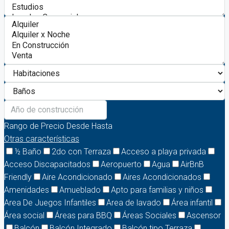
Rango de Precio
Desde
Hasta
Otras características
½ Baño
2do con Terraza
Acceso a playa privada
Acceso Discapacitados
Aeropuerto
Agua
AirBnB
Friendly
Aire Acondicionado
Aires Acondicionados
Amenidades
Amueblado
Apto para familias y niños
Area De Juegos Infantiles
Area de lavado
Área infantil
Área social
Áreas para BBQ
Áreas Sociales
Ascensor
Balcón
Balcón Integrado
Balcón tipo Terraza