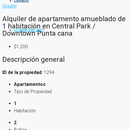
Contacto
Alquiler
Alquiler de apartamento amueblado de
1 habitación en Central Park /
+1 (809) 638-3407
Downtown Punta cana
$1,200
Descripción general
ID de la propiedad:
1294
Apartamentos
Tipo de Propiedad
1
Habitación
2
Baños