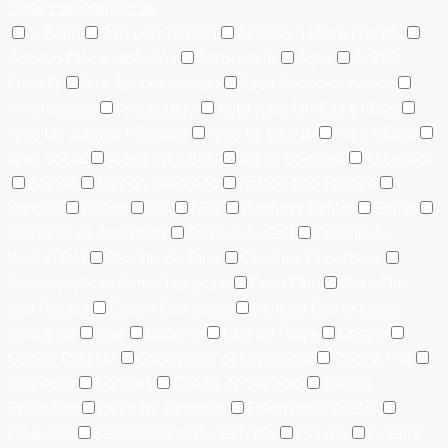
Otras características
½ Baño
2do con Terraza
Acceso a playa privada
Acceso Discapacitados
Aeropuerto
Agua
AirBnB
Friendly
Aire Acondicionado
Aires Acondicionados
Amenidades
Amueblado
Apto para familias y niños
Area De Juegos Infantiles
Area de lavado
Área infantil
Área social
Áreas para BBQ
Áreas Sociales
Ascensor
Balcón
Balcón Integrado
Balcón tipo Terraza
Bancos
Baños
Bar
BBQ
Business Center
Cama
Cámaras de seguridad
Campo de Golf
Cancha de
Basket Ball
Cancha de Tenis
Canchas Deportivas
Características Renta Temporal
Casa Club
Casa Club
con Piscina
Centro Comercial
Centros Comerciales
Cercanos
Cine
Cisterna
Club de Playa
Cocina
Cocina Caliente
Cocina con desayunador
Cocina Fría
Comedor
Cortinas
Cuarto de Servicio
Distrito
Educativo
Elevador de carga
Entorno del Sector
Equipado
Estacionamiento techado
Estudio
Exterior