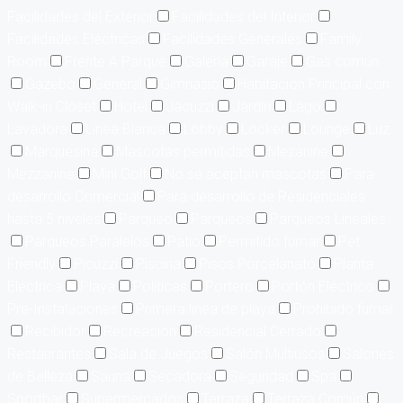
Facilidades del Exterior
Facilidades del Interior
Facilidades Eléctricas
Facilidades Generales
Family
Room
Frente A Parque
Galería
Garaje
Gas común
Gazebo
General
Gimnasio
Habitación Principal con
Walk-in Closet
Hotel
Jacuzzi
Jardín
Lago
Lavadora
Línea Blanca
Lobby
Locker
Lounge
Luz
Marquesina
Mascotas permitidas
Mezanine
Mezzanine
Mini Golf
No se aceptan mascotas
Para
desarrollo Comercial
Para desarrollo de Residenciales
hasta 5 niveles
Parqueo
Parqueos
Parqueos Lineales
Parqueos Paralelos
Patio
Permitido fumar
Pet
Friendly
Picuzzi
Piscina
Pisos Porcelanato
Planta
Eléctrica
Playa
Políticas
Portero
Portón Eléctrico
Pre-Instalaciones
Primera linea de playa
Prohibido fumar
Recibidor
Recreación
Residencial Cerrado
Restaurantes
Sala de Juegos
Salón Multiusos
Salones
de Belleza
Sauna
Secadora
Seguridad
Spa
Sportbar
Supermercados
Terraza
Terraza Común