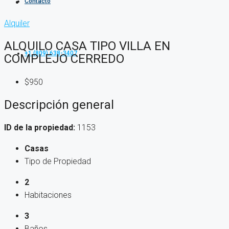
Contacto
Alquiler
ALQUILO CASA TIPO VILLA EN
+1 (809) 638-3407
COMPLEJO CERREDO
$950
Descripción general
ID de la propiedad:
1153
Casas
Tipo de Propiedad
2
Habitaciones
3
Baños