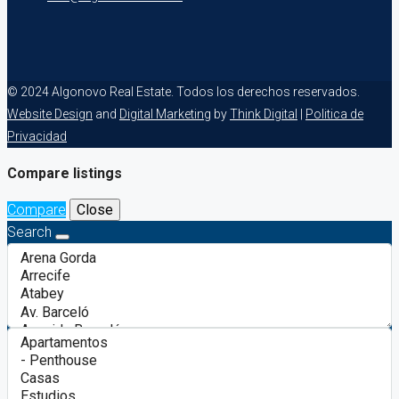
© 2024 Algonovo Real Estate. Todos los derechos reservados.
Website Design
and
Digital Marketing
by
Think Digital
|
Politica de
Privacidad
Compare listings
Compare
Close
Search