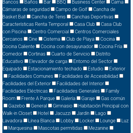
Bancos
Baños
Bar
BBQ
Business Center
Cama
Cámaras de seguridad
Campo de Golf
Cancha de
Basket Ball
Cancha de Tenis
Canchas Deportivas
Características Renta Temporal
Casa Club
Casa Club
con Piscina
Centro Comercial
Centros Comerciales
Cercanos
Cine
Cisterna
Club de Playa
Cocina
Cocina Caliente
Cocina con desayunador
Cocina Fría
Comedor
Cortinas
Cuarto de Servicio
Distrito
Educativo
Elevador de carga
Entorno del Sector
Equipado
Estacionamiento techado
Estudio
Exterior
Facilidades Comunes
Facilidades de Accesibilidad
Facilidades del Exterior
Facilidades del Interior
Facilidades Eléctricas
Facilidades Generales
Family
Room
Frente A Parque
Galería
Garaje
Gas común
Gazebo
General
Gimnasio
Habitación Principal con
Walk-in Closet
Hotel
Jacuzzi
Jardín
Lago
Lavadora
Línea Blanca
Lobby
Locker
Lounge
Luz
Marquesina
Mascotas permitidas
Mezanine