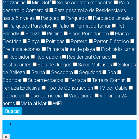
Mezzanine
Mini Golf
No se aceptan mascotas
Para
desarrollo Comercial
Para desarrollo de Residenciales
hasta 5 niveles
Parqueo
Parqueos
Parqueos Lineales
Parqueos Paralelos
Patio
Permitido fumar
Pet
Friendly
Picuzzi
Piscina
Pisos Porcelanato
Planta
Eléctrica
Playa
Políticas
Portero
Portón Eléctrico
Pre-Instalaciones
Primera linea de playa
Prohibido fumar
Recibidor
Recreación
Residencial Cerrado
Restaurantes
Sala de Juegos
Salón Multiusos
Salones
de Belleza
Sauna
Secadora
Seguridad
Spa
Sportbar
Supermercados
Terraza
Terraza Común
Terraza Exclusiva
Tipo de Construcción
TV por Cable
Ubicación
Uso Comercial
Vacacional
Vigilancia 24
horas
Vista al Mar
WiFi
Buscar
Login
×