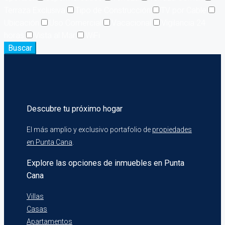
Terraza Exclusiva
Tipo de Construcción
TV por Cable
Ubicación
Uso Comercial
Vacacional
Vigilancia 24
horas
Vista al Mar
WiFi
Buscar
Descubre tu próximo hogar
El más amplio y exclusivo portafolio de
propiedades
en Punta Cana
.
Explore las opciones de inmuebles en Punta
Cana
Villas
Casas
Apartamentos