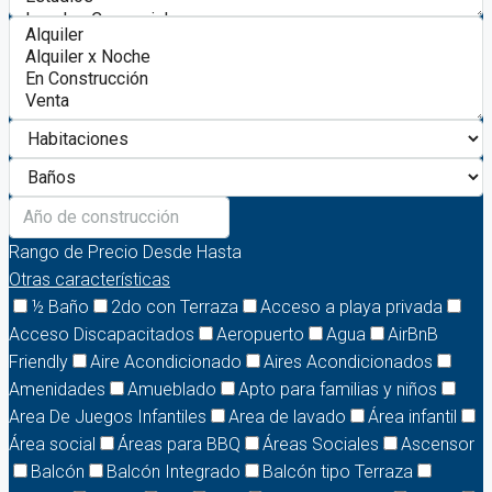
Rango de Precio
Desde
Hasta
Otras características
½ Baño
2do con Terraza
Acceso a playa privada
Acceso Discapacitados
Aeropuerto
Agua
AirBnB
Friendly
Aire Acondicionado
Aires Acondicionados
Amenidades
Amueblado
Apto para familias y niños
Area De Juegos Infantiles
Area de lavado
Área infantil
Área social
Áreas para BBQ
Áreas Sociales
Ascensor
Balcón
Balcón Integrado
Balcón tipo Terraza