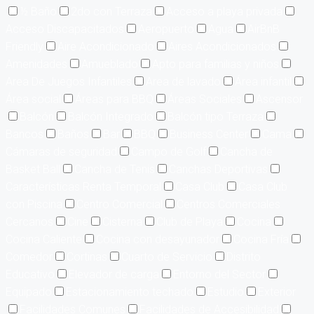
½ Baño
2do con Terraza
Acceso a playa privada
Acceso Discapacitados
Aeropuerto
Agua
AirBnB
Friendly
Aire Acondicionado
Aires Acondicionados
Amenidades
Amueblado
Apto para familias y niños
Area De Juegos Infantiles
Area de lavado
Área infantil
Área social
Áreas para BBQ
Áreas Sociales
Ascensor
Balcón
Balcón Integrado
Balcón tipo Terraza
Bancos
Baños
Bar
BBQ
Business Center
Cama
Cámaras de seguridad
Campo de Golf
Cancha de
Basket Ball
Cancha de Tenis
Canchas Deportivas
Características Renta Temporal
Casa Club
Casa Club
con Piscina
Centro Comercial
Centros Comerciales
Cercanos
Cine
Cisterna
Club de Playa
Cocina
Cocina Caliente
Cocina con desayunador
Cocina Fría
Comedor
Cortinas
Cuarto de Servicio
Distrito
Educativo
Elevador de carga
Entorno del Sector
Equipado
Estacionamiento techado
Estudio
Exterior
Facilidades Comunes
Facilidades de Accesibilidad