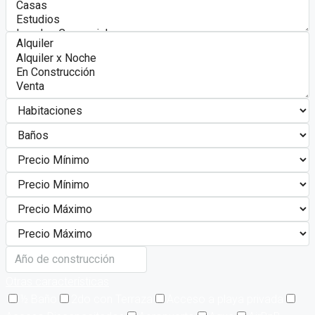
Otras características
½ Baño
2do con Terraza
Acceso a playa privada