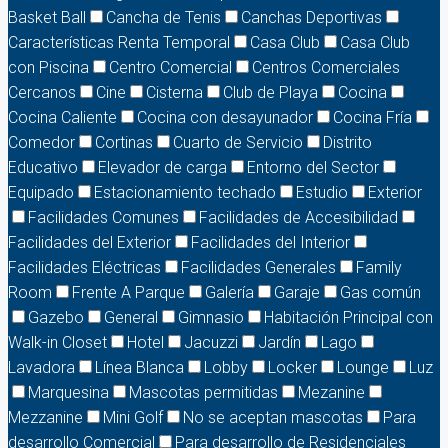
Basket Ball
Cancha de Tenis
Canchas Deportivas
Características Renta Temporal
Casa Club
Casa Club
con Piscina
Centro Comercial
Centros Comerciales
Cercanos
Cine
Cisterna
Club de Playa
Cocina
Cocina Caliente
Cocina con desayunador
Cocina Fría
Comedor
Cortinas
Cuarto de Servicio
Distrito
Educativo
Elevador de carga
Entorno del Sector
Equipado
Estacionamiento techado
Estudio
Exterior
Facilidades Comunes
Facilidades de Accesibilidad
Facilidades del Exterior
Facilidades del Interior
Facilidades Eléctricas
Facilidades Generales
Family
Room
Frente A Parque
Galería
Garaje
Gas común
Gazebo
General
Gimnasio
Habitación Principal con
Walk-in Closet
Hotel
Jacuzzi
Jardín
Lago
Lavadora
Línea Blanca
Lobby
Locker
Lounge
Luz
Marquesina
Mascotas permitidas
Mezanine
Mezzanine
Mini Golf
No se aceptan mascotas
Para
desarrollo Comercial
Para desarrollo de Residenciales