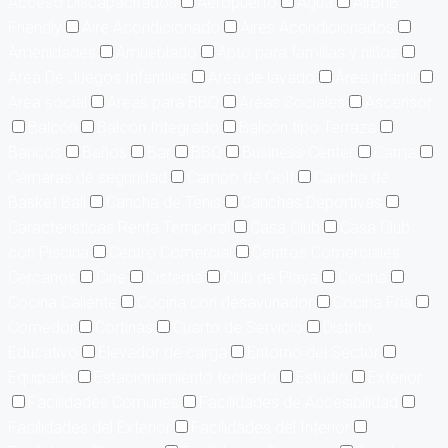
Acceso Discapacitados
Aeropuerto
Agua
AirBnB
Friendly
Aire Acondicionado
Aires Acondicionados
Amenidades
Amueblado
Apto para familias y niños
Area De Juegos Infantiles
Area de lavado
Área infantil
Área social
Áreas para BBQ
Áreas Sociales
Ascensor
Balcón
Balcón Integrado
Balcón tipo Terraza
Bancos
Baños
Bar
BBQ
Business Center
Cama
Cámaras de seguridad
Campo de Golf
Cancha de
Basket Ball
Cancha de Tenis
Canchas Deportivas
Características Renta Temporal
Casa Club
Casa Club
con Piscina
Centro Comercial
Centros Comerciales
Cercanos
Cine
Cisterna
Club de Playa
Cocina
Cocina Caliente
Cocina con desayunador
Cocina Fría
Comedor
Cortinas
Cuarto de Servicio
Distrito
Educativo
Elevador de carga
Entorno del Sector
Equipado
Estacionamiento techado
Estudio
Exterior
Facilidades Comunes
Facilidades de Accesibilidad
Facilidades del Exterior
Facilidades del Interior