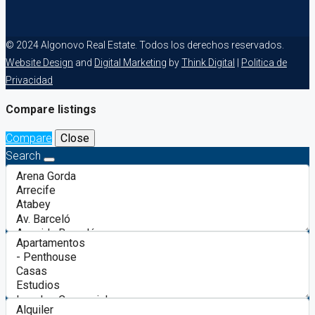
© 2024 Algonovo Real Estate. Todos los derechos reservados.
Website Design
and
Digital Marketing
by
Think Digital
|
Politica de
Privacidad
Compare listings
Compare
Close
Search