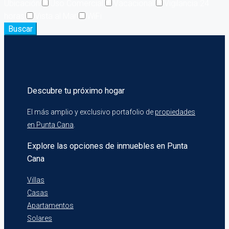
Ubicación
Uso Comercial
Vacacional
Vigilancia 24
horas
Vista al Mar
WiFi
Buscar
Descubre tu próximo hogar
El más amplio y exclusivo portafolio de
propiedades
en Punta Cana
.
Explore las opciones de inmuebles en Punta
Cana
Villas
Casas
Apartamentos
Solares