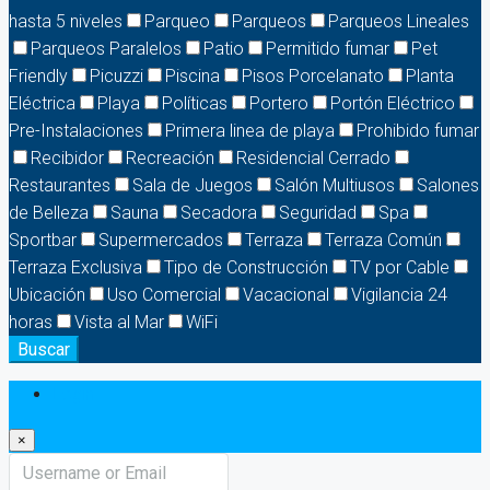
hasta 5 niveles
Parqueo
Parqueos
Parqueos Lineales
Parqueos Paralelos
Patio
Permitido fumar
Pet
Friendly
Picuzzi
Piscina
Pisos Porcelanato
Planta
Eléctrica
Playa
Políticas
Portero
Portón Eléctrico
Pre-Instalaciones
Primera linea de playa
Prohibido fumar
Recibidor
Recreación
Residencial Cerrado
Restaurantes
Sala de Juegos
Salón Multiusos
Salones
de Belleza
Sauna
Secadora
Seguridad
Spa
Sportbar
Supermercados
Terraza
Terraza Común
Terraza Exclusiva
Tipo de Construcción
TV por Cable
Ubicación
Uso Comercial
Vacacional
Vigilancia 24
horas
Vista al Mar
WiFi
Buscar
Login
×