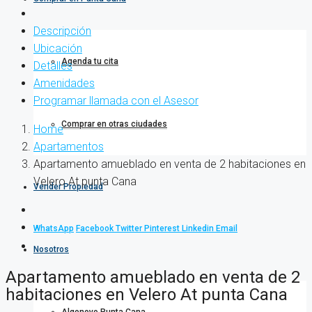
Descripción
Ubicación
Agenda tu cita
Detalles
Amenidades
Programar llamada con el Asesor
Comprar en otras ciudades
Home
Apartamentos
Apartamento amueblado en venta de 2 habitaciones en
Velero At punta Cana
Vender Propiedad
WhatsApp
Facebook
Twitter
Pinterest
Linkedin
Email
Nosotros
Apartamento amueblado en venta de 2
habitaciones en Velero At punta Cana