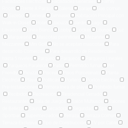
Facilidades Eléctricas
Facilidades Generales
Family
Room
Frente A Parque
Galería
Garaje
Gas común
Gazebo
General
Gimnasio
Habitación Principal con
Walk-in Closet
Hotel
Jacuzzi
Jardín
Lago
Lavadora
Línea Blanca
Lobby
Locker
Lounge
Luz
Marquesina
Mascotas permitidas
Mezanine
Mezzanine
Mini Golf
No se aceptan mascotas
Para
desarrollo Comercial
Para desarrollo de Residenciales
hasta 5 niveles
Parqueo
Parqueos
Parqueos Lineales
Parqueos Paralelos
Patio
Permitido fumar
Pet
Friendly
Picuzzi
Piscina
Pisos Porcelanato
Planta
Eléctrica
Playa
Políticas
Portero
Portón Eléctrico
Pre-Instalaciones
Primera linea de playa
Prohibido fumar
Recibidor
Recreación
Residencial Cerrado
Restaurantes
Sala de Juegos
Salón Multiusos
Salones
de Belleza
Sauna
Secadora
Seguridad
Spa
Sportbar
Supermercados
Terraza
Terraza Común
Terraza Exclusiva
Tipo de Construcción
TV por Cable