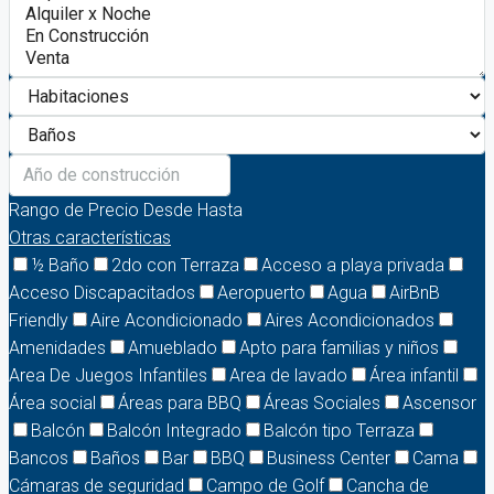
Rango de Precio
Desde
Hasta
Otras características
½ Baño
2do con Terraza
Acceso a playa privada
Acceso Discapacitados
Aeropuerto
Agua
AirBnB
Friendly
Aire Acondicionado
Aires Acondicionados
Amenidades
Amueblado
Apto para familias y niños
Area De Juegos Infantiles
Area de lavado
Área infantil
Área social
Áreas para BBQ
Áreas Sociales
Ascensor
Balcón
Balcón Integrado
Balcón tipo Terraza
Bancos
Baños
Bar
BBQ
Business Center
Cama
Cámaras de seguridad
Campo de Golf
Cancha de