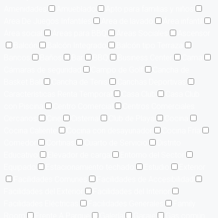
Amenidades
Amueblado
Apto para familias y niños
Area De Juegos Infantiles
Area de lavado
Área infantil
Área social
Áreas para BBQ
Áreas Sociales
Ascensor
Balcón
Balcón Integrado
Balcón tipo Terraza
Bancos
Baños
Bar
BBQ
Business Center
Cama
Cámaras de seguridad
Campo de Golf
Cancha de
Basket Ball
Cancha de Tenis
Canchas Deportivas
Características Renta Temporal
Casa Club
Casa Club
con Piscina
Centro Comercial
Centros Comerciales
Cercanos
Cine
Cisterna
Club de Playa
Cocina
Cocina Caliente
Cocina con desayunador
Cocina Fría
Comedor
Cortinas
Cuarto de Servicio
Distrito
Educativo
Elevador de carga
Entorno del Sector
Equipado
Estacionamiento techado
Estudio
Exterior
Facilidades Comunes
Facilidades de Accesibilidad
Facilidades del Exterior
Facilidades del Interior
Facilidades Eléctricas
Facilidades Generales
Family
Room
Frente A Parque
Galería
Garaje
Gas común