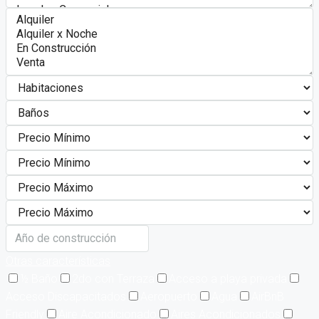
Otras características
½ Baño
2do con Terraza
Acceso a playa privada
Acceso Discapacitados
Aeropuerto
Agua
AirBnB
Friendly
Aire Acondicionado
Aires Acondicionados