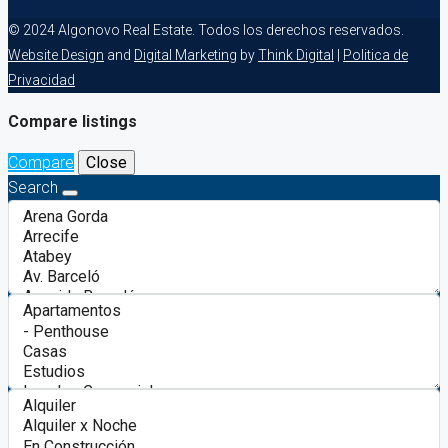
© 2024 Algonovo Real Estate. Todos los derechos reservados.
Website Design
and
Digital Marketing
by
Think Digital
|
Politica de
Privacidad
Compare listings
Compare
Close
Search