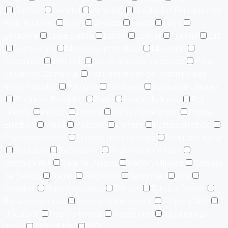
Gazebo
General
Gimnasio
Habitación Principal con
Walk-in Closet
Hotel
Jacuzzi
Jardín
Lago
Lavadora
Línea Blanca
Lobby
Locker
Lounge
Luz
Marquesina
Mascotas permitidas
Mezanine
Mezzanine
Mini Golf
No se aceptan mascotas
Para
desarrollo Comercial
Para desarrollo de Residenciales
hasta 5 niveles
Parqueo
Parqueos
Parqueos Lineales
Parqueos Paralelos
Patio
Permitido fumar
Pet
Friendly
Picuzzi
Piscina
Pisos Porcelanato
Planta
Eléctrica
Playa
Políticas
Portero
Portón Eléctrico
Pre-Instalaciones
Primera linea de playa
Prohibido fumar
Recibidor
Recreación
Residencial Cerrado
Restaurantes
Sala de Juegos
Salón Multiusos
Salones
de Belleza
Sauna
Secadora
Seguridad
Spa
Sportbar
Supermercados
Terraza
Terraza Común
Terraza Exclusiva
Tipo de Construcción
TV por Cable
Ubicación
Uso Comercial
Vacacional
Vigilancia 24
horas
Vista al Mar
WiFi