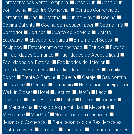
Características Renta Temporal
Casa Club
Casa Club
con Piscina
Centro Comercial
Centros Comerciales
Cercanos
Cine
Cisterna
Club de Playa
Cocina
Cocina Caliente
Cocina con desayunador
Cocina Fría
Comedor
Cortinas
Cuarto de Servicio
Distrito
Educativo
Elevador de carga
Entorno del Sector
Equipado
Estacionamiento techado
Estudio
Exterior
Facilidades Comunes
Facilidades de Accesibilidad
Facilidades del Exterior
Facilidades del Interior
Facilidades Eléctricas
Facilidades Generales
Family
Room
Frente A Parque
Galería
Garaje
Gas común
Gazebo
General
Gimnasio
Habitación Principal con
Walk-in Closet
Hotel
Jacuzzi
Jardín
Lago
Lavadora
Línea Blanca
Lobby
Locker
Lounge
Luz
Marquesina
Mascotas permitidas
Mezanine
Mezzanine
Mini Golf
No se aceptan mascotas
Para
desarrollo Comercial
Para desarrollo de Residenciales
hasta 5 niveles
Parqueo
Parqueos
Parqueos Lineales