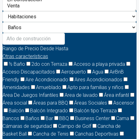
Rango de Precio
Desde
Hasta
Otras características
½ Baño
2do con Terraza
Acceso a playa privada
Acceso Discapacitados
Aeropuerto
Agua
AirBnB
Friendly
Aire Acondicionado
Aires Acondicionados
Amenidades
Amueblado
Apto para familias y niños
Area De Juegos Infantiles
Area de lavado
Área infantil
Área social
Áreas para BBQ
Áreas Sociales
Ascensor
Balcón
Balcón Integrado
Balcón tipo Terraza
Bancos
Baños
Bar
BBQ
Business Center
Cama
Cámaras de seguridad
Campo de Golf
Cancha de
Basket Ball
Cancha de Tenis
Canchas Deportivas