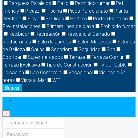
Parqueos Paralelos
Patio
Permitido fumar
Pet
Friendly
Picuzzi
Piscina
Pisos Porcelanato
Planta
Eléctrica
Playa
Políticas
Portero
Portón Eléctrico
Pre-Instalaciones
Primera linea de playa
Prohibido fumar
Recibidor
Recreación
Residencial Cerrado
Restaurantes
Sala de Juegos
Salón Multiusos
Salones
de Belleza
Sauna
Secadora
Seguridad
Spa
Sportbar
Supermercados
Terraza
Terraza Común
Terraza Exclusiva
Tipo de Construcción
TV por Cable
Ubicación
Uso Comercial
Vacacional
Vigilancia 24
horas
Vista al Mar
WiFi
Buscar
Login
×