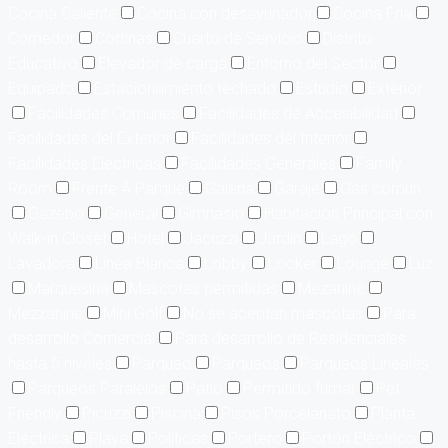
Cocina Caliente
Cocina con desayunador
Cocina Fría
Comedor
Cortinas
Cuarto de Servicio
Distrito
Educativo
Elevador de carga
Entorno del Sector
Equipado
Estacionamiento techado
Estudio
Exterior
Facilidades Comunes
Facilidades de Accesibilidad
Facilidades del Exterior
Facilidades del Interior
Facilidades Eléctricas
Facilidades Generales
Family
Room
Frente A Parque
Galería
Garaje
Gas común
Gazebo
General
Gimnasio
Habitación Principal con
Walk-in Closet
Hotel
Jacuzzi
Jardín
Lago
Lavadora
Línea Blanca
Lobby
Locker
Lounge
Luz
Marquesina
Mascotas permitidas
Mezanine
Mezzanine
Mini Golf
No se aceptan mascotas
Para
desarrollo Comercial
Para desarrollo de Residenciales
hasta 5 niveles
Parqueo
Parqueos
Parqueos Lineales
Parqueos Paralelos
Patio
Permitido fumar
Pet
Friendly
Picuzzi
Piscina
Pisos Porcelanato
Planta
Eléctrica
Playa
Políticas
Portero
Portón Eléctrico