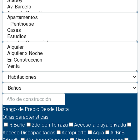
Rango de Precio
Desde
Hasta
Otras características
½ Baño
2do con Terraza
Acceso a playa privada
Acceso Discapacitados
Aeropuerto
Agua
AirBnB