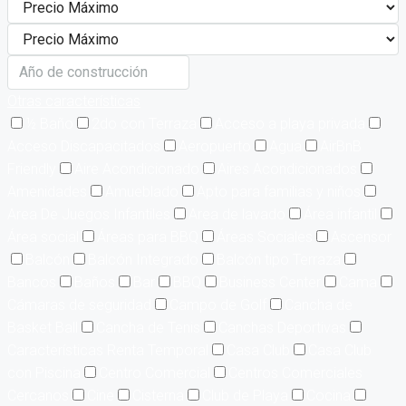
Otras características
½ Baño
2do con Terraza
Acceso a playa privada
Acceso Discapacitados
Aeropuerto
Agua
AirBnB
Friendly
Aire Acondicionado
Aires Acondicionados
Amenidades
Amueblado
Apto para familias y niños
Area De Juegos Infantiles
Area de lavado
Área infantil
Área social
Áreas para BBQ
Áreas Sociales
Ascensor
Balcón
Balcón Integrado
Balcón tipo Terraza
Bancos
Baños
Bar
BBQ
Business Center
Cama
Cámaras de seguridad
Campo de Golf
Cancha de
Basket Ball
Cancha de Tenis
Canchas Deportivas
Características Renta Temporal
Casa Club
Casa Club
con Piscina
Centro Comercial
Centros Comerciales
Cercanos
Cine
Cisterna
Club de Playa
Cocina