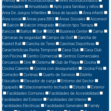
Friendly
Aire Acondicionado
Aires Acondicionados
Amenidades
Amueblado
Apto para familias y niños
Area De Juegos Infantiles
Area de lavado
Área infantil
Área social
Áreas para BBQ
Áreas Sociales
Ascensor
Balcón
Balcón Integrado
Balcón tipo Terraza
Bancos
Baños
Bar
BBQ
Business Center
Cama
Cámaras de seguridad
Campo de Golf
Cancha de
Basket Ball
Cancha de Tenis
Canchas Deportivas
Características Renta Temporal
Casa Club
Casa Club
con Piscina
Centro Comercial
Centros Comerciales
Cercanos
Cine
Cisterna
Club de Playa
Cocina
Cocina Caliente
Cocina con desayunador
Cocina Fría
Comedor
Cortinas
Cuarto de Servicio
Distrito
Educativo
Elevador de carga
Entorno del Sector
Equipado
Estacionamiento techado
Estudio
Exterior
Facilidades Comunes
Facilidades de Accesibilidad
Facilidades del Exterior
Facilidades del Interior
Facilidades Eléctricas
Facilidades Generales
Family