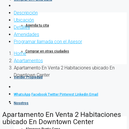
Descripción
Ubicación
Agenda tu cita
Detalles
Amenidades
Programar llamada con el Asesor
Comprar en otras ciudades
Home
Apartamentos
Apartamento En Venta 2 Habitaciones ubicado En
Downtown Center
Vender Propiedad
WhatsApp
Facebook
Twitter
Pinterest
Linkedin
Email
Nosotros
Apartamento En Venta 2 Habitaciones
ubicado En Downtown Center