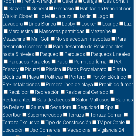
Room
Frente A Parque
Galería
Garaje
Gas común
Gazebo
General
Gimnasio
Habitación Principal con
Walk-in Closet
Hotel
Jacuzzi
Jardín
Lago
Lavadora
Línea Blanca
Lobby
Locker
Lounge
Luz
Marquesina
Mascotas permitidas
Mezanine
Mezzanine
Mini Golf
No se aceptan mascotas
Para
desarrollo Comercial
Para desarrollo de Residenciales
hasta 5 niveles
Parqueo
Parqueos
Parqueos Lineales
Parqueos Paralelos
Patio
Permitido fumar
Pet
Friendly
Picuzzi
Piscina
Pisos Porcelanato
Planta
Eléctrica
Playa
Políticas
Portero
Portón Eléctrico
Pre-Instalaciones
Primera linea de playa
Prohibido fumar
Recibidor
Recreación
Residencial Cerrado
Restaurantes
Sala de Juegos
Salón Multiusos
Salones
de Belleza
Sauna
Secadora
Seguridad
Spa
Sportbar
Supermercados
Terraza
Terraza Común
Terraza Exclusiva
Tipo de Construcción
TV por Cable
Ubicación
Uso Comercial
Vacacional
Vigilancia 24