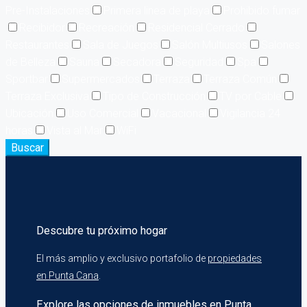
Pre-Instalaciones
Primera linea de playa
Prohibido fumar
Recibidor
Recreación
Residencial Cerrado
Restaurantes
Sala de Juegos
Salón Multiusos
Salones
de Belleza
Sauna
Secadora
Seguridad
Spa
Sportbar
Supermercados
Terraza
Terraza Común
Terraza Exclusiva
Tipo de Construcción
TV por Cable
Ubicación
Uso Comercial
Vacacional
Vigilancia 24
horas
Vista al Mar
WiFi
Buscar
Descubre tu próximo hogar
El más amplio y exclusivo portafolio de
propiedades
en Punta Cana
.
Explore las opciones de inmuebles en Punta