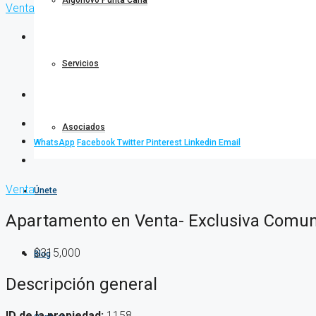
Algonovo Punta Cana
Venta
Servicios
Asociados
WhatsApp
Facebook
Twitter
Pinterest
Linkedin
Email
Venta
Únete
Apartamento en Venta- Exclusiva Comu
$315,000
Blog
Descripción general
ID de la propiedad:
1158