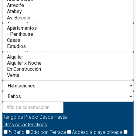
Rango de Precio
Desde
Hasta
Otras características
½ Baño
2do con Terraza
Acceso a playa privada