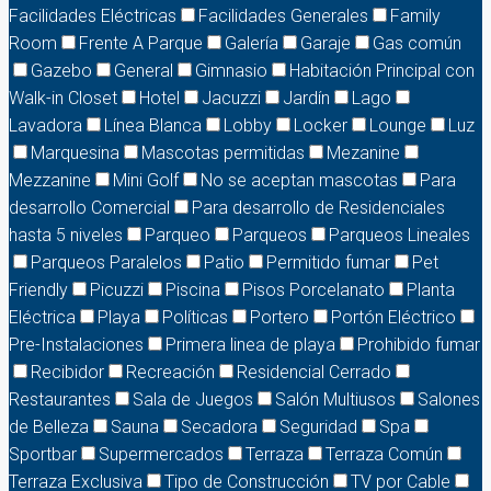
Facilidades Eléctricas
Facilidades Generales
Family
Room
Frente A Parque
Galería
Garaje
Gas común
Gazebo
General
Gimnasio
Habitación Principal con
Walk-in Closet
Hotel
Jacuzzi
Jardín
Lago
Lavadora
Línea Blanca
Lobby
Locker
Lounge
Luz
Marquesina
Mascotas permitidas
Mezanine
Mezzanine
Mini Golf
No se aceptan mascotas
Para
desarrollo Comercial
Para desarrollo de Residenciales
hasta 5 niveles
Parqueo
Parqueos
Parqueos Lineales
Parqueos Paralelos
Patio
Permitido fumar
Pet
Friendly
Picuzzi
Piscina
Pisos Porcelanato
Planta
Eléctrica
Playa
Políticas
Portero
Portón Eléctrico
Pre-Instalaciones
Primera linea de playa
Prohibido fumar
Recibidor
Recreación
Residencial Cerrado
Restaurantes
Sala de Juegos
Salón Multiusos
Salones
de Belleza
Sauna
Secadora
Seguridad
Spa
Sportbar
Supermercados
Terraza
Terraza Común
Terraza Exclusiva
Tipo de Construcción
TV por Cable