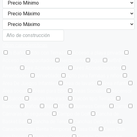
Otras características
½ Baño
2do con Terraza
Acceso a playa privada
Acceso Discapacitados
Aeropuerto
Agua
AirBnB
Friendly
Aire Acondicionado
Aires Acondicionados
Amenidades
Amueblado
Apto para familias y niños
Area De Juegos Infantiles
Area de lavado
Área infantil
Área social
Áreas para BBQ
Áreas Sociales
Ascensor
Balcón
Balcón Integrado
Balcón tipo Terraza
Bancos
Baños
Bar
BBQ
Business Center
Cama
Cámaras de seguridad
Campo de Golf
Cancha de
Basket Ball
Cancha de Tenis
Canchas Deportivas
Características Renta Temporal
Casa Club
Casa Club
con Piscina
Centro Comercial
Centros Comerciales