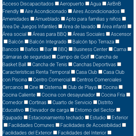
Acceso Discapacitados
Aeropuerto
Agua
AirBnB
Friendly
Aire Acondicionado
Aires Acondicionados
Amenidades
Amueblado
Apto para familias y niños
Area De Juegos Infantiles
Area de lavado
Área infantil
Área social
Áreas para BBQ
Áreas Sociales
Ascensor
Balcón
Balcón Integrado
Balcón tipo Terraza
Bancos
Baños
Bar
BBQ
Business Center
Cama
Cámaras de seguridad
Campo de Golf
Cancha de
Basket Ball
Cancha de Tenis
Canchas Deportivas
Características Renta Temporal
Casa Club
Casa Club
con Piscina
Centro Comercial
Centros Comerciales
Cercanos
Cine
Cisterna
Club de Playa
Cocina
Cocina Caliente
Cocina con desayunador
Cocina Fría
Comedor
Cortinas
Cuarto de Servicio
Distrito
Educativo
Elevador de carga
Entorno del Sector
Equipado
Estacionamiento techado
Estudio
Exterior
Facilidades Comunes
Facilidades de Accesibilidad
Facilidades del Exterior
Facilidades del Interior