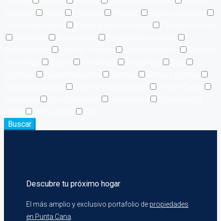
Friendly
Picuzzi
Piscina
Pisos Porcelanato
Planta
Eléctrica
Playa
Políticas
Portero
Portón Eléctrico
Pre-Instalaciones
Primera linea de playa
Prohibido fumar
Recibidor
Recreación
Residencial Cerrado
Restaurantes
Sala de Juegos
Salón Multiusos
Salones
de Belleza
Sauna
Secadora
Seguridad
Spa
Sportbar
Supermercados
Terraza
Terraza Común
Terraza Exclusiva
Tipo de Construcción
TV por Cable
Ubicación
Uso Comercial
Vacacional
Vigilancia 24
horas
Vista al Mar
WiFi
Buscar
Descubre tu próximo hogar
El más amplio y exclusivo portafolio de
propiedades
en Punta Cana
.