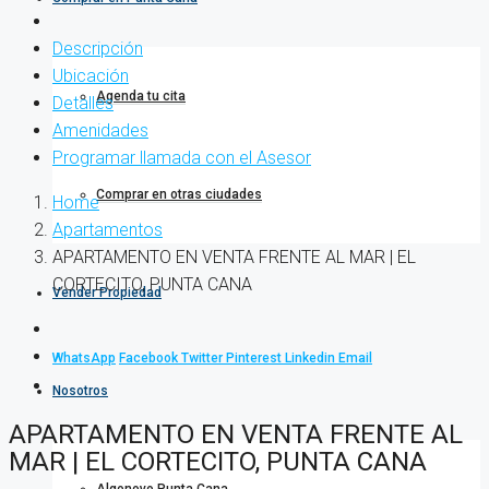
Descripción
Ubicación
Agenda tu cita
Detalles
Amenidades
Programar llamada con el Asesor
Comprar en otras ciudades
Home
Apartamentos
APARTAMENTO EN VENTA FRENTE AL MAR | EL
CORTECITO, PUNTA CANA
Vender Propiedad
WhatsApp
Facebook
Twitter
Pinterest
Linkedin
Email
Nosotros
APARTAMENTO EN VENTA FRENTE AL
MAR | EL CORTECITO, PUNTA CANA