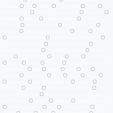
Cercanos
Cine
Cisterna
Club de Playa
Cocina
Cocina Caliente
Cocina con desayunador
Cocina Fría
Comedor
Cortinas
Cuarto de Servicio
Distrito
Educativo
Elevador de carga
Entorno del Sector
Equipado
Estacionamiento techado
Estudio
Exterior
Facilidades Comunes
Facilidades de Accesibilidad
Facilidades del Exterior
Facilidades del Interior
Facilidades Eléctricas
Facilidades Generales
Family
Room
Frente A Parque
Galería
Garaje
Gas común
Gazebo
General
Gimnasio
Habitación Principal con
Walk-in Closet
Hotel
Jacuzzi
Jardín
Lago
Lavadora
Línea Blanca
Lobby
Locker
Lounge
Luz
Marquesina
Mascotas permitidas
Mezanine
Mezzanine
Mini Golf
No se aceptan mascotas
Para
desarrollo Comercial
Para desarrollo de Residenciales
hasta 5 niveles
Parqueo
Parqueos
Parqueos Lineales
Parqueos Paralelos
Patio
Permitido fumar
Pet