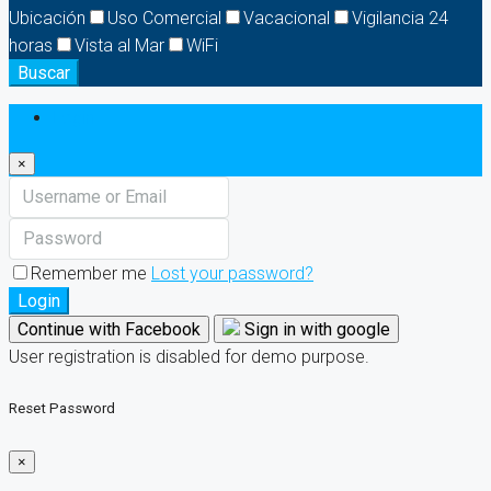
Ubicación
Uso Comercial
Vacacional
Vigilancia 24
horas
Vista al Mar
WiFi
Buscar
Login
×
Remember me
Lost your password?
Login
Continue with Facebook
Sign in with google
User registration is disabled for demo purpose.
Reset Password
×