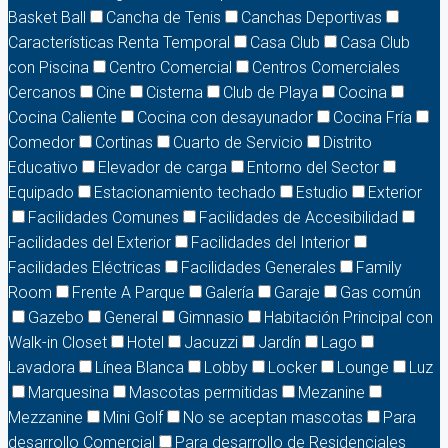
Basket Ball
Cancha de Tenis
Canchas Deportivas
Características Renta Temporal
Casa Club
Casa Club
con Piscina
Centro Comercial
Centros Comerciales
Cercanos
Cine
Cisterna
Club de Playa
Cocina
Cocina Caliente
Cocina con desayunador
Cocina Fría
Comedor
Cortinas
Cuarto de Servicio
Distrito
Educativo
Elevador de carga
Entorno del Sector
Equipado
Estacionamiento techado
Estudio
Exterior
Facilidades Comunes
Facilidades de Accesibilidad
Facilidades del Exterior
Facilidades del Interior
Facilidades Eléctricas
Facilidades Generales
Family
Room
Frente A Parque
Galería
Garaje
Gas común
Gazebo
General
Gimnasio
Habitación Principal con
Walk-in Closet
Hotel
Jacuzzi
Jardín
Lago
Lavadora
Línea Blanca
Lobby
Locker
Lounge
Luz
Marquesina
Mascotas permitidas
Mezanine
Mezzanine
Mini Golf
No se aceptan mascotas
Para
desarrollo Comercial
Para desarrollo de Residenciales