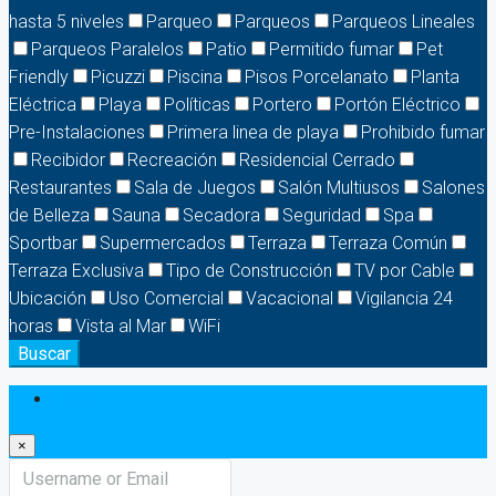
hasta 5 niveles
Parqueo
Parqueos
Parqueos Lineales
Parqueos Paralelos
Patio
Permitido fumar
Pet
Friendly
Picuzzi
Piscina
Pisos Porcelanato
Planta
Eléctrica
Playa
Políticas
Portero
Portón Eléctrico
Pre-Instalaciones
Primera linea de playa
Prohibido fumar
Recibidor
Recreación
Residencial Cerrado
Restaurantes
Sala de Juegos
Salón Multiusos
Salones
de Belleza
Sauna
Secadora
Seguridad
Spa
Sportbar
Supermercados
Terraza
Terraza Común
Terraza Exclusiva
Tipo de Construcción
TV por Cable
Ubicación
Uso Comercial
Vacacional
Vigilancia 24
horas
Vista al Mar
WiFi
Buscar
Login
×