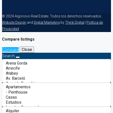
© 2024 Algonovo Real Estate. Todos los derechos reservados.
Website Design
and
Digital Marketing
by
Think Digital
|
Politica de
Privacidad
Compare listings
Compare
Close
Search