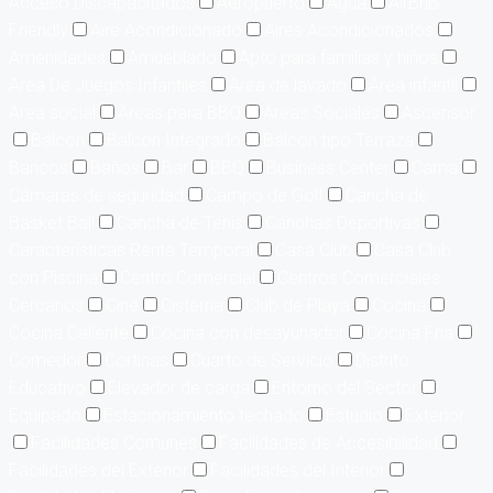
Acceso Discapacitados
Aeropuerto
Agua
AirBnB
Friendly
Aire Acondicionado
Aires Acondicionados
Amenidades
Amueblado
Apto para familias y niños
Area De Juegos Infantiles
Area de lavado
Área infantil
Área social
Áreas para BBQ
Áreas Sociales
Ascensor
Balcón
Balcón Integrado
Balcón tipo Terraza
Bancos
Baños
Bar
BBQ
Business Center
Cama
Cámaras de seguridad
Campo de Golf
Cancha de
Basket Ball
Cancha de Tenis
Canchas Deportivas
Características Renta Temporal
Casa Club
Casa Club
con Piscina
Centro Comercial
Centros Comerciales
Cercanos
Cine
Cisterna
Club de Playa
Cocina
Cocina Caliente
Cocina con desayunador
Cocina Fría
Comedor
Cortinas
Cuarto de Servicio
Distrito
Educativo
Elevador de carga
Entorno del Sector
Equipado
Estacionamiento techado
Estudio
Exterior
Facilidades Comunes
Facilidades de Accesibilidad
Facilidades del Exterior
Facilidades del Interior