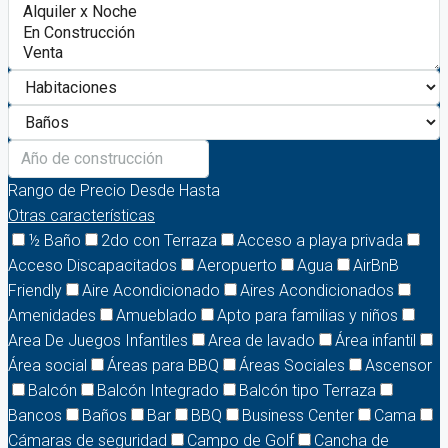
Rango de Precio
Desde
Hasta
Otras características
½ Baño
2do con Terraza
Acceso a playa privada
Acceso Discapacitados
Aeropuerto
Agua
AirBnB
Friendly
Aire Acondicionado
Aires Acondicionados
Amenidades
Amueblado
Apto para familias y niños
Area De Juegos Infantiles
Area de lavado
Área infantil
Área social
Áreas para BBQ
Áreas Sociales
Ascensor
Balcón
Balcón Integrado
Balcón tipo Terraza
Bancos
Baños
Bar
BBQ
Business Center
Cama
Cámaras de seguridad
Campo de Golf
Cancha de