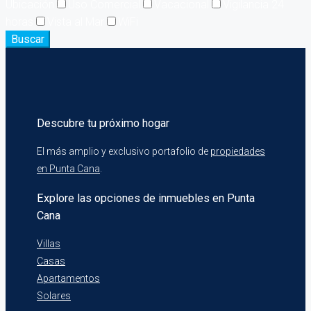
Ubicación
Uso Comercial
Vacacional
Vigilancia 24
horas
Vista al Mar
WiFi
Buscar
Descubre tu próximo hogar
El más amplio y exclusivo portafolio de
propiedades
en Punta Cana
.
Explore las opciones de inmuebles en Punta
Cana
Villas
Casas
Apartamentos
Solares