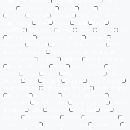
Facilidades Eléctricas
Facilidades Generales
Family
Room
Frente A Parque
Galería
Garaje
Gas común
Gazebo
General
Gimnasio
Habitación Principal con
Walk-in Closet
Hotel
Jacuzzi
Jardín
Lago
Lavadora
Línea Blanca
Lobby
Locker
Lounge
Luz
Marquesina
Mascotas permitidas
Mezanine
Mezzanine
Mini Golf
No se aceptan mascotas
Para
desarrollo Comercial
Para desarrollo de Residenciales
hasta 5 niveles
Parqueo
Parqueos
Parqueos Lineales
Parqueos Paralelos
Patio
Permitido fumar
Pet
Friendly
Picuzzi
Piscina
Pisos Porcelanato
Planta
Eléctrica
Playa
Políticas
Portero
Portón Eléctrico
Pre-Instalaciones
Primera linea de playa
Prohibido fumar
Recibidor
Recreación
Residencial Cerrado
Restaurantes
Sala de Juegos
Salón Multiusos
Salones
de Belleza
Sauna
Secadora
Seguridad
Spa
Sportbar
Supermercados
Terraza
Terraza Común
Terraza Exclusiva
Tipo de Construcción
TV por Cable