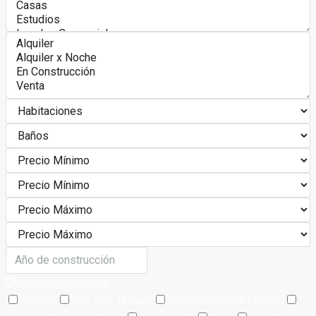
Otras características
½ Baño
2do con Terraza
Acceso a playa privada