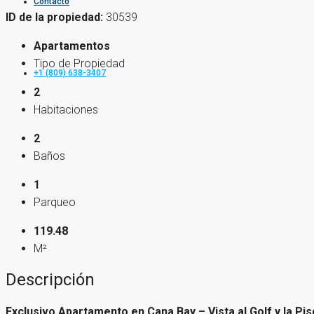
Contacto
ID de la propiedad:
30539
Apartamentos
Tipo de Propiedad
+1 (809) 638-3407
2
Habitaciones
2
Baños
1
Parqueo
119.48
M²
Descripción
Exclusivo Apartamento en Cana Bay – Vista al Golf y la Pis