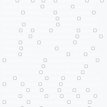
Bancos
Baños
Bar
BBQ
Business Center
Cama
Cámaras de seguridad
Campo de Golf
Cancha de
Basket Ball
Cancha de Tenis
Canchas Deportivas
Características Renta Temporal
Casa Club
Casa Club
con Piscina
Centro Comercial
Centros Comerciales
Cercanos
Cine
Cisterna
Club de Playa
Cocina
Cocina Caliente
Cocina con desayunador
Cocina Fría
Comedor
Cortinas
Cuarto de Servicio
Distrito
Educativo
Elevador de carga
Entorno del Sector
Equipado
Estacionamiento techado
Estudio
Exterior
Facilidades Comunes
Facilidades de Accesibilidad
Facilidades del Exterior
Facilidades del Interior
Facilidades Eléctricas
Facilidades Generales
Family
Room
Frente A Parque
Galería
Garaje
Gas común
Gazebo
General
Gimnasio
Habitación Principal con
Walk-in Closet
Hotel
Jacuzzi
Jardín
Lago
Lavadora
Línea Blanca
Lobby
Locker
Lounge
Luz
Marquesina
Mascotas permitidas
Mezanine