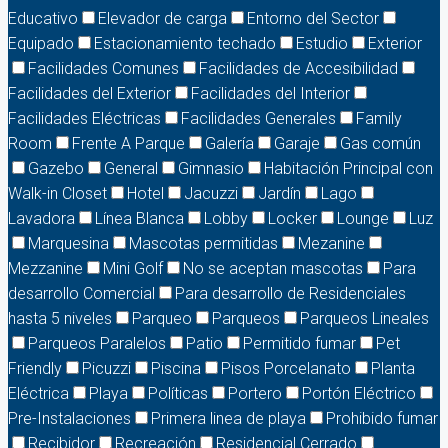
Educativo
Elevador de carga
Entorno del Sector
Equipado
Estacionamiento techado
Estudio
Exterior
Facilidades Comunes
Facilidades de Accesibilidad
Facilidades del Exterior
Facilidades del Interior
Facilidades Eléctricas
Facilidades Generales
Family
Room
Frente A Parque
Galería
Garaje
Gas común
Gazebo
General
Gimnasio
Habitación Principal con
Walk-in Closet
Hotel
Jacuzzi
Jardín
Lago
Lavadora
Línea Blanca
Lobby
Locker
Lounge
Luz
Marquesina
Mascotas permitidas
Mezanine
Mezzanine
Mini Golf
No se aceptan mascotas
Para
desarrollo Comercial
Para desarrollo de Residenciales
hasta 5 niveles
Parqueo
Parqueos
Parqueos Lineales
Parqueos Paralelos
Patio
Permitido fumar
Pet
Friendly
Picuzzi
Piscina
Pisos Porcelanato
Planta
Eléctrica
Playa
Políticas
Portero
Portón Eléctrico
Pre-Instalaciones
Primera linea de playa
Prohibido fumar
Recibidor
Recreación
Residencial Cerrado