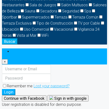
Restaurantes
Sala de Juegos
Salón Multiusos
Salones
de Belleza
Sauna
Secadora
Seguridad
Spa
Sportbar
Supermercados
Terraza
Terraza Común
Terraza Exclusiva
Tipo de Construcción
TV por Cable
Ubicación
Uso Comercial
Vacacional
Vigilancia 24
horas
Vista al Mar
WiFi
Buscar
Login
×
Remember me
Lost your password?
Login
Continue with Facebook
Sign in with google
User registration is disabled for demo purpose.