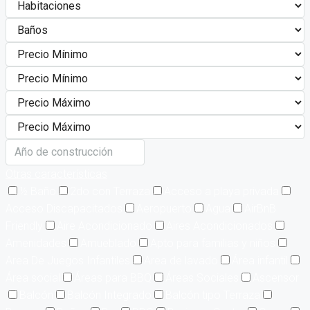
Otras características
½ Baño
2do con Terraza
Acceso a playa privada
Acceso Discapacitados
Aeropuerto
Agua
AirBnB
Friendly
Aire Acondicionado
Aires Acondicionados
Amenidades
Amueblado
Apto para familias y niños
Area De Juegos Infantiles
Area de lavado
Área infantil
Área social
Áreas para BBQ
Áreas Sociales
Ascensor
Balcón
Balcón Integrado
Balcón tipo Terraza