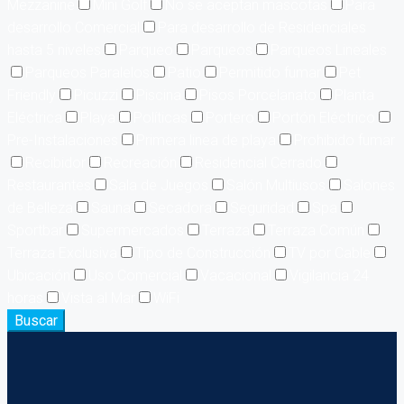
Mezzanine
Mini Golf
No se aceptan mascotas
Para
desarrollo Comercial
Para desarrollo de Residenciales
hasta 5 niveles
Parqueo
Parqueos
Parqueos Lineales
Parqueos Paralelos
Patio
Permitido fumar
Pet
Friendly
Picuzzi
Piscina
Pisos Porcelanato
Planta
Eléctrica
Playa
Políticas
Portero
Portón Eléctrico
Pre-Instalaciones
Primera linea de playa
Prohibido fumar
Recibidor
Recreación
Residencial Cerrado
Restaurantes
Sala de Juegos
Salón Multiusos
Salones
de Belleza
Sauna
Secadora
Seguridad
Spa
Sportbar
Supermercados
Terraza
Terraza Común
Terraza Exclusiva
Tipo de Construcción
TV por Cable
Ubicación
Uso Comercial
Vacacional
Vigilancia 24
horas
Vista al Mar
WiFi
Buscar