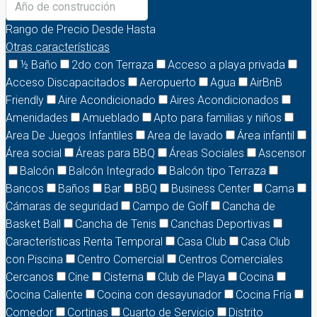
Rango de Precio
Desde
Hasta
Otras características
½ Baño
2do con Terraza
Acceso a playa privada
Acceso Discapacitados
Aeropuerto
Agua
AirBnB
Friendly
Aire Acondicionado
Aires Acondicionados
Amenidades
Amueblado
Apto para familias y niños
Area De Juegos Infantiles
Area de lavado
Área infantil
Área social
Áreas para BBQ
Áreas Sociales
Ascensor
Balcón
Balcón Integrado
Balcón tipo Terraza
Bancos
Baños
Bar
BBQ
Business Center
Cama
Cámaras de seguridad
Campo de Golf
Cancha de
Basket Ball
Cancha de Tenis
Canchas Deportivas
Características Renta Temporal
Casa Club
Casa Club
con Piscina
Centro Comercial
Centros Comerciales
Cercanos
Cine
Cisterna
Club de Playa
Cocina
Cocina Caliente
Cocina con desayunador
Cocina Fría
Comedor
Cortinas
Cuarto de Servicio
Distrito