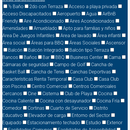
½ Baño
2do con Terraza
Acceso a playa privada
Acceso Discapacitados
Aeropuerto
Agua
AirBnB
Friendly
Aire Acondicionado
Aires Acondicionados
Amenidades
Amueblado
Apto para familias y niños
Area De Juegos Infantiles
Area de lavado
Área infantil
Área social
Áreas para BBQ
Áreas Sociales
Ascensor
Balcón
Balcón Integrado
Balcón tipo Terraza
Bancos
Baños
Bar
BBQ
Business Center
Cama
Cámaras de seguridad
Campo de Golf
Cancha de
Basket Ball
Cancha de Tenis
Canchas Deportivas
Características Renta Temporal
Casa Club
Casa Club
con Piscina
Centro Comercial
Centros Comerciales
Cercanos
Cine
Cisterna
Club de Playa
Cocina
Cocina Caliente
Cocina con desayunador
Cocina Fría
Comedor
Cortinas
Cuarto de Servicio
Distrito
Educativo
Elevador de carga
Entorno del Sector
Equipado
Estacionamiento techado
Estudio
Exterior
Facilidades Comunes
Facilidades de Accesibilidad