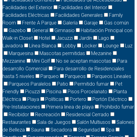
Facilidades del Exterior
Facilidades del Interior
Facilidades Eléctricas
Facilidades Generales
Family
Room
Frente A Parque
Galería
Garaje
Gas común
Gazebo
General
Gimnasio
Habitación Principal con
Walk-in Closet
Hotel
Jacuzzi
Jardín
Lago
Lavadora
Línea Blanca
Lobby
Locker
Lounge
Luz
Marquesina
Mascotas permitidas
Mezanine
Mezzanine
Mini Golf
No se aceptan mascotas
Para
desarrollo Comercial
Para desarrollo de Residenciales
hasta 5 niveles
Parqueo
Parqueos
Parqueos Lineales
Parqueos Paralelos
Patio
Permitido fumar
Pet
Friendly
Picuzzi
Piscina
Pisos Porcelanato
Planta
Eléctrica
Playa
Políticas
Portero
Portón Eléctrico
Pre-Instalaciones
Primera linea de playa
Prohibido fumar
Recibidor
Recreación
Residencial Cerrado
Restaurantes
Sala de Juegos
Salón Multiusos
Salones
de Belleza
Sauna
Secadora
Seguridad
Spa