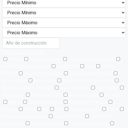
Otras características
½ Baño
2do con Terraza
Acceso a playa privada
Acceso Discapacitados
Aeropuerto
Agua
AirBnB
Friendly
Aire Acondicionado
Aires Acondicionados
Amenidades
Amueblado
Apto para familias y niños
Area De Juegos Infantiles
Area de lavado
Área infantil
Área social
Áreas para BBQ
Áreas Sociales
Ascensor
Balcón
Balcón Integrado
Balcón tipo Terraza
Bancos
Baños
Bar
BBQ
Business Center
Cama
Cámaras de seguridad
Campo de Golf
Cancha de
Basket Ball
Cancha de Tenis
Canchas Deportivas