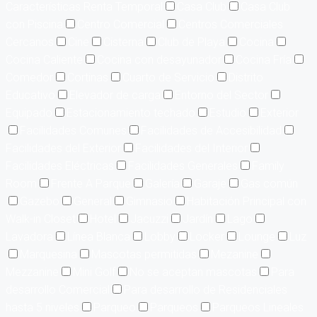
Características Renta Temporal
Casa Club
Casa Club
con Piscina
Centro Comercial
Centros Comerciales
Cercanos
Cine
Cisterna
Club de Playa
Cocina
Cocina Caliente
Cocina con desayunador
Cocina Fría
Comedor
Cortinas
Cuarto de Servicio
Distrito
Educativo
Elevador de carga
Entorno del Sector
Equipado
Estacionamiento techado
Estudio
Exterior
Facilidades Comunes
Facilidades de Accesibilidad
Facilidades del Exterior
Facilidades del Interior
Facilidades Eléctricas
Facilidades Generales
Family
Room
Frente A Parque
Galería
Garaje
Gas común
Gazebo
General
Gimnasio
Habitación Principal con
Walk-in Closet
Hotel
Jacuzzi
Jardín
Lago
Lavadora
Línea Blanca
Lobby
Locker
Lounge
Luz
Marquesina
Mascotas permitidas
Mezanine
Mezzanine
Mini Golf
No se aceptan mascotas
Para
desarrollo Comercial
Para desarrollo de Residenciales
hasta 5 niveles
Parqueo
Parqueos
Parqueos Lineales