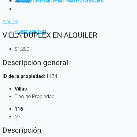
Contacto
WhatsApp
Facebook
Twitter
Pinterest
Linkedin
Email
Alquiler
+1 (809) 638-3407
VILLA DUPLEX EN ALQUILER
$1,200
Descripción general
ID de la propiedad:
1174
Villas
Tipo de Propiedad
116
M²
Descripción