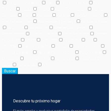
Parqueos Paralelos
Patio
Permitido fumar
Pet
Friendly
Picuzzi
Piscina
Pisos Porcelanato
Planta
Eléctrica
Playa
Políticas
Portero
Portón Eléctrico
Pre-Instalaciones
Primera linea de playa
Prohibido fumar
Recibidor
Recreación
Residencial Cerrado
Restaurantes
Sala de Juegos
Salón Multiusos
Salones
de Belleza
Sauna
Secadora
Seguridad
Spa
Sportbar
Supermercados
Terraza
Terraza Común
Terraza Exclusiva
Tipo de Construcción
TV por Cable
Ubicación
Uso Comercial
Vacacional
Vigilancia 24
horas
Vista al Mar
WiFi
Buscar
Descubre tu próximo hogar