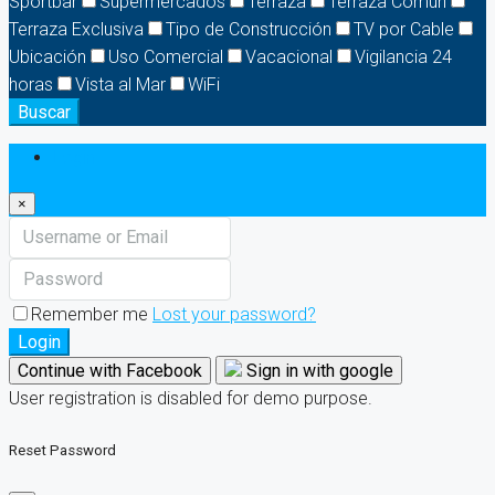
Sportbar
Supermercados
Terraza
Terraza Común
Terraza Exclusiva
Tipo de Construcción
TV por Cable
Ubicación
Uso Comercial
Vacacional
Vigilancia 24
horas
Vista al Mar
WiFi
Buscar
Login
×
Remember me
Lost your password?
Login
Continue with Facebook
Sign in with google
User registration is disabled for demo purpose.
Reset Password