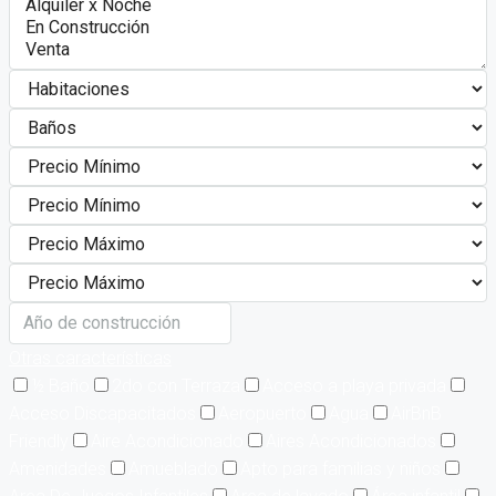
Otras características
½ Baño
2do con Terraza
Acceso a playa privada
Acceso Discapacitados
Aeropuerto
Agua
AirBnB
Friendly
Aire Acondicionado
Aires Acondicionados
Amenidades
Amueblado
Apto para familias y niños