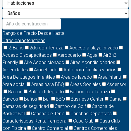
Rango de Precio
Desde
Hasta
Otras características
½ Baño
2do con Terraza
Acceso a playa privada
Acceso Discapacitados
Aeropuerto
Agua
AirBnB
Friendly
Aire Acondicionado
Aires Acondicionados
Amenidades
Amueblado
Apto para familias y niños
Area De Juegos Infantiles
Area de lavado
Área infantil
Área social
Áreas para BBQ
Áreas Sociales
Ascensor
Balcón
Balcón Integrado
Balcón tipo Terraza
Bancos
Baños
Bar
BBQ
Business Center
Cama
Cámaras de seguridad
Campo de Golf
Cancha de
Basket Ball
Cancha de Tenis
Canchas Deportivas
Características Renta Temporal
Casa Club
Casa Club
con Piscina
Centro Comercial
Centros Comerciales