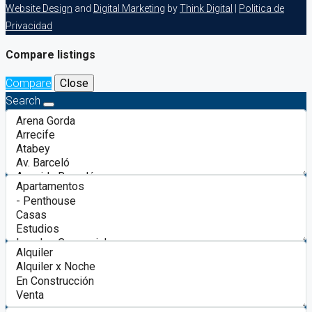
Website Design
and
Digital Marketing
by
Think Digital
|
Politica de
Privacidad
Compare listings
Compare
Close
Search