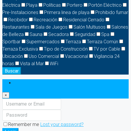
Eléctrica
Playa
Políticas
Portero
Portón Eléctrico
Pre-Instalaciones
Primera linea de playa
Prohibido fumar
Recibidor
Recreación
Residencial Cerrado
Restaurantes
Sala de Juegos
Salón Multiusos
Salones
de Belleza
Sauna
Secadora
Seguridad
Spa
Sportbar
Supermercados
Terraza
Terraza Común
Terraza Exclusiva
Tipo de Construcción
TV por Cable
Ubicación
Uso Comercial
Vacacional
Vigilancia 24
horas
Vista al Mar
WiFi
Buscar
Login
×
Remember me
Lost your password?