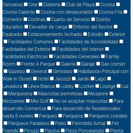
Cercanos
Cine
Cisterna
Club de Playa
Cocina
Cocina Caliente
Cocina con desayunador
Cocina Fría
Comedor
Cortinas
Cuarto de Servicio
Distrito
Educativo
Elevador de carga
Entorno del Sector
Equipado
Estacionamiento techado
Estudio
Exterior
Facilidades Comunes
Facilidades de Accesibilidad
Facilidades del Exterior
Facilidades del Interior
Facilidades Eléctricas
Facilidades Generales
Family
Room
Frente A Parque
Galería
Garaje
Gas común
Gazebo
General
Gimnasio
Habitación Principal con
Walk-in Closet
Hotel
Jacuzzi
Jardín
Lago
Lavadora
Línea Blanca
Lobby
Locker
Lounge
Luz
Marquesina
Mascotas permitidas
Mezanine
Mezzanine
Mini Golf
No se aceptan mascotas
Para
desarrollo Comercial
Para desarrollo de Residenciales
hasta 5 niveles
Parqueo
Parqueos
Parqueos Lineales
Parqueos Paralelos
Patio
Permitido fumar
Pet
Friendly
Picuzzi
Piscina
Pisos Porcelanato
Planta