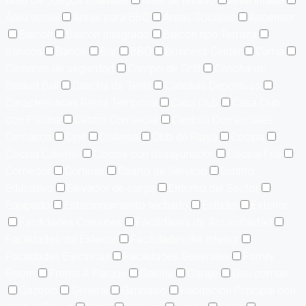
Area De Juegos Infantiles
Area de lavado
Área infantil
Área social
Áreas para BBQ
Áreas Sociales
Ascensor
Balcón
Balcón Integrado
Balcón tipo Terraza
Bancos
Baños
Bar
BBQ
Business Center
Cama
Cámaras de seguridad
Campo de Golf
Cancha de
Basket Ball
Cancha de Tenis
Canchas Deportivas
Características Renta Temporal
Casa Club
Casa Club
con Piscina
Centro Comercial
Centros Comerciales
Cercanos
Cine
Cisterna
Club de Playa
Cocina
Cocina Caliente
Cocina con desayunador
Cocina Fría
Comedor
Cortinas
Cuarto de Servicio
Distrito
Educativo
Elevador de carga
Entorno del Sector
Equipado
Estacionamiento techado
Estudio
Exterior
Facilidades Comunes
Facilidades de Accesibilidad
Facilidades del Exterior
Facilidades del Interior
Facilidades Eléctricas
Facilidades Generales
Family
Room
Frente A Parque
Galería
Garaje
Gas común
Gazebo
General
Gimnasio
Habitación Principal con