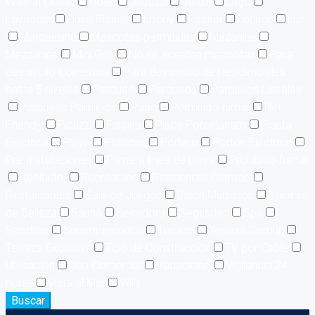
Walk-in Closet
Hotel
Jacuzzi
Jardín
Lago
Lavadora
Línea Blanca
Lobby
Locker
Lounge
Luz
Marquesina
Mascotas permitidas
Mezanine
Mezzanine
Mini Golf
No se aceptan mascotas
Para
desarrollo Comercial
Para desarrollo de Residenciales
hasta 5 niveles
Parqueo
Parqueos
Parqueos Lineales
Parqueos Paralelos
Patio
Permitido fumar
Pet
Friendly
Picuzzi
Piscina
Pisos Porcelanato
Planta
Eléctrica
Playa
Políticas
Portero
Portón Eléctrico
Pre-Instalaciones
Primera linea de playa
Prohibido fumar
Recibidor
Recreación
Residencial Cerrado
Restaurantes
Sala de Juegos
Salón Multiusos
Salones
de Belleza
Sauna
Secadora
Seguridad
Spa
Sportbar
Supermercados
Terraza
Terraza Común
Terraza Exclusiva
Tipo de Construcción
TV por Cable
Ubicación
Uso Comercial
Vacacional
Vigilancia 24
horas
Vista al Mar
WiFi
Buscar