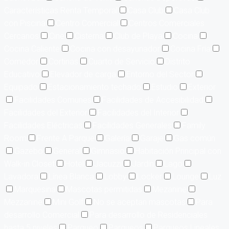
Características Renta Temporal
Casa Club
Casa Club
con Piscina
Centro Comercial
Centros Comerciales
Cercanos
Cine
Cisterna
Club de Playa
Cocina
Cocina Caliente
Cocina con desayunador
Cocina Fría
Comedor
Cortinas
Cuarto de Servicio
Distrito
Educativo
Elevador de carga
Entorno del Sector
Equipado
Estacionamiento techado
Estudio
Exterior
Facilidades Comunes
Facilidades de Accesibilidad
Facilidades del Exterior
Facilidades del Interior
Facilidades Eléctricas
Facilidades Generales
Family
Room
Frente A Parque
Galería
Garaje
Gas común
Gazebo
General
Gimnasio
Habitación Principal con
Walk-in Closet
Hotel
Jacuzzi
Jardín
Lago
Lavadora
Línea Blanca
Lobby
Locker
Lounge
Luz
Marquesina
Mascotas permitidas
Mezanine
Mezzanine
Mini Golf
No se aceptan mascotas
Para
desarrollo Comercial
Para desarrollo de Residenciales
hasta 5 niveles
Parqueo
Parqueos
Parqueos Lineales