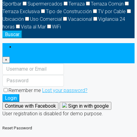
Sportbar
Supermercados
Terraza
Terraza Común
Terraza Exclusiva
Tipo de Construcción
TV por Cable
Ubicación
Uso Comercial
Vacacional
Vigilancia 24
horas
Vista al Mar
WiFi
Buscar
Login
×
Remember me
Lost your password?
Login
Continue with Facebook
Sign in with google
User registration is disabled for demo purpose.
Reset Password