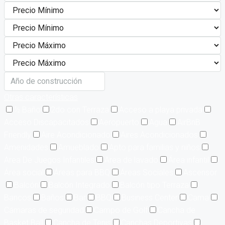
Otras características
½ Baño
2do con Terraza
Acceso a playa privada
Acceso Discapacitados
Aeropuerto
Agua
AirBnB
Friendly
Aire Acondicionado
Aires Acondicionados
Amenidades
Amueblado
Apto para familias y niños
Area De Juegos Infantiles
Area de lavado
Área infantil
Área social
Áreas para BBQ
Áreas Sociales
Ascensor
Balcón
Balcón Integrado
Balcón tipo Terraza
Bancos
Baños
Bar
BBQ
Business Center
Cama
Cámaras de seguridad
Campo de Golf
Cancha de
Basket Ball
Cancha de Tenis
Canchas Deportivas