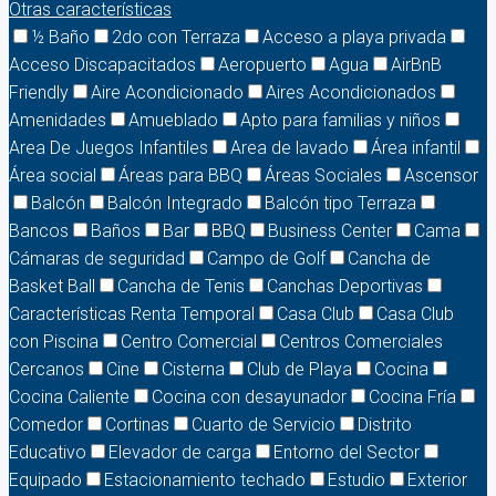
Otras características
½ Baño
2do con Terraza
Acceso a playa privada
Acceso Discapacitados
Aeropuerto
Agua
AirBnB
Friendly
Aire Acondicionado
Aires Acondicionados
Amenidades
Amueblado
Apto para familias y niños
Area De Juegos Infantiles
Area de lavado
Área infantil
Área social
Áreas para BBQ
Áreas Sociales
Ascensor
Balcón
Balcón Integrado
Balcón tipo Terraza
Bancos
Baños
Bar
BBQ
Business Center
Cama
Cámaras de seguridad
Campo de Golf
Cancha de
Basket Ball
Cancha de Tenis
Canchas Deportivas
Características Renta Temporal
Casa Club
Casa Club
con Piscina
Centro Comercial
Centros Comerciales
Cercanos
Cine
Cisterna
Club de Playa
Cocina
Cocina Caliente
Cocina con desayunador
Cocina Fría
Comedor
Cortinas
Cuarto de Servicio
Distrito
Educativo
Elevador de carga
Entorno del Sector
Equipado
Estacionamiento techado
Estudio
Exterior