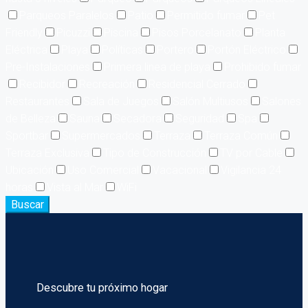
Parqueos Paralelos
Patio
Permitido fumar
Pet
Friendly
Picuzzi
Piscina
Pisos Porcelanato
Planta
Eléctrica
Playa
Políticas
Portero
Portón Eléctrico
Pre-Instalaciones
Primera linea de playa
Prohibido fumar
Recibidor
Recreación
Residencial Cerrado
Restaurantes
Sala de Juegos
Salón Multiusos
Salones
de Belleza
Sauna
Secadora
Seguridad
Spa
Sportbar
Supermercados
Terraza
Terraza Común
Terraza Exclusiva
Tipo de Construcción
TV por Cable
Ubicación
Uso Comercial
Vacacional
Vigilancia 24
horas
Vista al Mar
WiFi
Buscar
Descubre tu próximo hogar