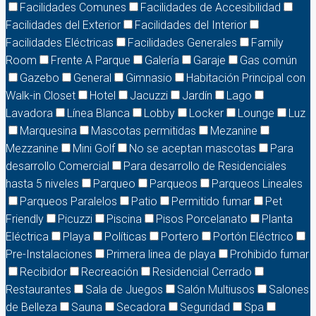
Facilidades Comunes
Facilidades de Accesibilidad
Facilidades del Exterior
Facilidades del Interior
Facilidades Eléctricas
Facilidades Generales
Family
Room
Frente A Parque
Galería
Garaje
Gas común
Gazebo
General
Gimnasio
Habitación Principal con
Walk-in Closet
Hotel
Jacuzzi
Jardín
Lago
Lavadora
Línea Blanca
Lobby
Locker
Lounge
Luz
Marquesina
Mascotas permitidas
Mezanine
Mezzanine
Mini Golf
No se aceptan mascotas
Para
desarrollo Comercial
Para desarrollo de Residenciales
hasta 5 niveles
Parqueo
Parqueos
Parqueos Lineales
Parqueos Paralelos
Patio
Permitido fumar
Pet
Friendly
Picuzzi
Piscina
Pisos Porcelanato
Planta
Eléctrica
Playa
Políticas
Portero
Portón Eléctrico
Pre-Instalaciones
Primera linea de playa
Prohibido fumar
Recibidor
Recreación
Residencial Cerrado
Restaurantes
Sala de Juegos
Salón Multiusos
Salones
de Belleza
Sauna
Secadora
Seguridad
Spa