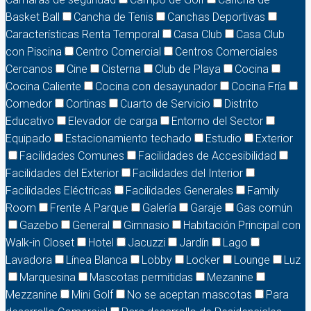
Basket Ball
Cancha de Tenis
Canchas Deportivas
Características Renta Temporal
Casa Club
Casa Club
con Piscina
Centro Comercial
Centros Comerciales
Cercanos
Cine
Cisterna
Club de Playa
Cocina
Cocina Caliente
Cocina con desayunador
Cocina Fría
Comedor
Cortinas
Cuarto de Servicio
Distrito
Educativo
Elevador de carga
Entorno del Sector
Equipado
Estacionamiento techado
Estudio
Exterior
Facilidades Comunes
Facilidades de Accesibilidad
Facilidades del Exterior
Facilidades del Interior
Facilidades Eléctricas
Facilidades Generales
Family
Room
Frente A Parque
Galería
Garaje
Gas común
Gazebo
General
Gimnasio
Habitación Principal con
Walk-in Closet
Hotel
Jacuzzi
Jardín
Lago
Lavadora
Línea Blanca
Lobby
Locker
Lounge
Luz
Marquesina
Mascotas permitidas
Mezanine
Mezzanine
Mini Golf
No se aceptan mascotas
Para