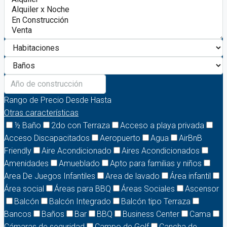
Rango de Precio
Desde
Hasta
Otras características
½ Baño
2do con Terraza
Acceso a playa privada
Acceso Discapacitados
Aeropuerto
Agua
AirBnB
Friendly
Aire Acondicionado
Aires Acondicionados
Amenidades
Amueblado
Apto para familias y niños
Area De Juegos Infantiles
Area de lavado
Área infantil
Área social
Áreas para BBQ
Áreas Sociales
Ascensor
Balcón
Balcón Integrado
Balcón tipo Terraza
Bancos
Baños
Bar
BBQ
Business Center
Cama
Cámaras de seguridad
Campo de Golf
Cancha de