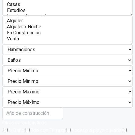
Otras características
½ Baño
2do con Terraza
Acceso a playa privada