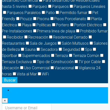
desarrollo Comercial
Para desarrollo de Residenciales
hasta 5 niveles
Parqueo
Parqueos
Parqueos Lineales
Parqueos Paralelos
Patio
Permitido fumar
Pet
Friendly
Picuzzi
Piscina
Pisos Porcelanato
Planta
Eléctrica
Playa
Políticas
Portero
Portón Eléctrico
Pre-Instalaciones
Primera linea de playa
Prohibido fumar
Recibidor
Recreación
Residencial Cerrado
Restaurantes
Sala de Juegos
Salón Multiusos
Salones
de Belleza
Sauna
Secadora
Seguridad
Spa
Sportbar
Supermercados
Terraza
Terraza Común
Terraza Exclusiva
Tipo de Construcción
TV por Cable
Ubicación
Uso Comercial
Vacacional
Vigilancia 24
horas
Vista al Mar
WiFi
Buscar
Login
×