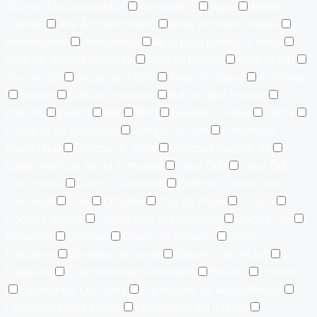
Acceso Discapacitados
Aeropuerto
Agua
AirBnB
Friendly
Aire Acondicionado
Aires Acondicionados
Amenidades
Amueblado
Apto para familias y niños
Area De Juegos Infantiles
Area de lavado
Área infantil
Área social
Áreas para BBQ
Áreas Sociales
Ascensor
Balcón
Balcón Integrado
Balcón tipo Terraza
Bancos
Baños
Bar
BBQ
Business Center
Cama
Cámaras de seguridad
Campo de Golf
Cancha de
Basket Ball
Cancha de Tenis
Canchas Deportivas
Características Renta Temporal
Casa Club
Casa Club
con Piscina
Centro Comercial
Centros Comerciales
Cercanos
Cine
Cisterna
Club de Playa
Cocina
Cocina Caliente
Cocina con desayunador
Cocina Fría
Comedor
Cortinas
Cuarto de Servicio
Distrito
Educativo
Elevador de carga
Entorno del Sector
Equipado
Estacionamiento techado
Estudio
Exterior
Facilidades Comunes
Facilidades de Accesibilidad
Facilidades del Exterior
Facilidades del Interior