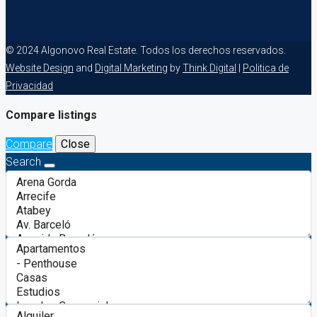
© 2024 Algonovo Real Estate. Todos los derechos reservados.
Website Design
and
Digital Marketing
by
Think Digital
|
Politica de
Privacidad
Compare listings
Compare
Close
Search