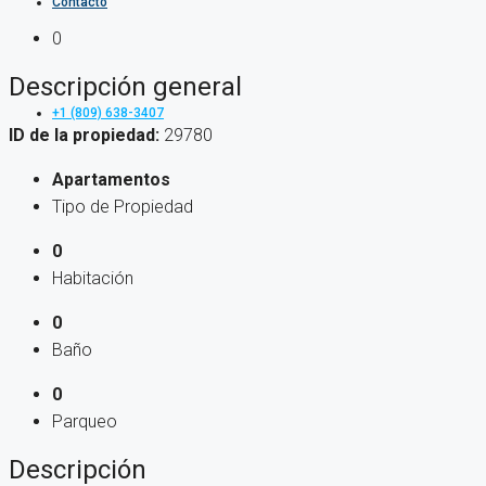
Contacto
0
Descripción general
+1 (809) 638-3407
ID de la propiedad:
29780
Apartamentos
Tipo de Propiedad
0
Habitación
0
Baño
0
Parqueo
Descripción