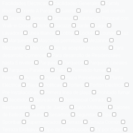
Facilidades Eléctricas
Facilidades Generales
Family
Room
Frente A Parque
Galería
Garaje
Gas común
Gazebo
General
Gimnasio
Habitación Principal con
Walk-in Closet
Hotel
Jacuzzi
Jardín
Lago
Lavadora
Línea Blanca
Lobby
Locker
Lounge
Luz
Marquesina
Mascotas permitidas
Mezanine
Mezzanine
Mini Golf
No se aceptan mascotas
Para
desarrollo Comercial
Para desarrollo de Residenciales
hasta 5 niveles
Parqueo
Parqueos
Parqueos Lineales
Parqueos Paralelos
Patio
Permitido fumar
Pet
Friendly
Picuzzi
Piscina
Pisos Porcelanato
Planta
Eléctrica
Playa
Políticas
Portero
Portón Eléctrico
Pre-Instalaciones
Primera linea de playa
Prohibido fumar
Recibidor
Recreación
Residencial Cerrado
Restaurantes
Sala de Juegos
Salón Multiusos
Salones
de Belleza
Sauna
Secadora
Seguridad
Spa
Sportbar
Supermercados
Terraza
Terraza Común
Terraza Exclusiva
Tipo de Construcción
TV por Cable