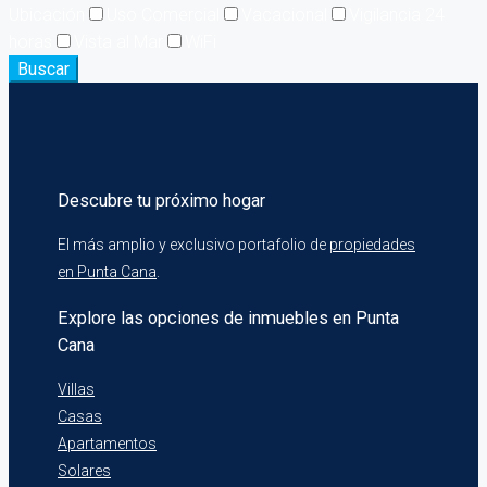
Ubicación
Uso Comercial
Vacacional
Vigilancia 24
horas
Vista al Mar
WiFi
Buscar
Descubre tu próximo hogar
El más amplio y exclusivo portafolio de
propiedades
en Punta Cana
.
Explore las opciones de inmuebles en Punta
Cana
Villas
Casas
Apartamentos
Solares