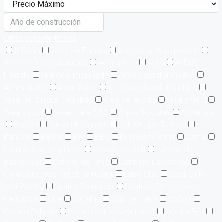
Otras características
½ Baño
2do con Terraza
Acceso a playa privada
Acceso Discapacitados
Aeropuerto
Agua
AirBnB
Friendly
Aire Acondicionado
Aires Acondicionados
Amenidades
Amueblado
Apto para familias y niños
Area De Juegos Infantiles
Area de lavado
Área infantil
Área social
Áreas para BBQ
Áreas Sociales
Ascensor
Balcón
Balcón Integrado
Balcón tipo Terraza
Bancos
Baños
Bar
BBQ
Business Center
Cama
Cámaras de seguridad
Campo de Golf
Cancha de
Basket Ball
Cancha de Tenis
Canchas Deportivas
Características Renta Temporal
Casa Club
Casa Club
con Piscina
Centro Comercial
Centros Comerciales
Cercanos
Cine
Cisterna
Club de Playa
Cocina
Cocina Caliente
Cocina con desayunador
Cocina Fría