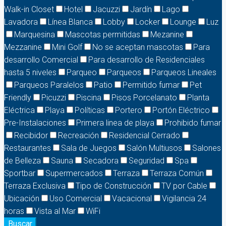
Walk-in Closet
Hotel
Jacuzzi
Jardín
Lago
Lavadora
Línea Blanca
Lobby
Locker
Lounge
Luz
Marquesina
Mascotas permitidas
Mezanine
Mezzanine
Mini Golf
No se aceptan mascotas
Para
desarrollo Comercial
Para desarrollo de Residenciales
hasta 5 niveles
Parqueo
Parqueos
Parqueos Lineales
Parqueos Paralelos
Patio
Permitido fumar
Pet
Friendly
Picuzzi
Piscina
Pisos Porcelanato
Planta
Eléctrica
Playa
Políticas
Portero
Portón Eléctrico
Pre-Instalaciones
Primera linea de playa
Prohibido fumar
Recibidor
Recreación
Residencial Cerrado
Restaurantes
Sala de Juegos
Salón Multiusos
Salones
de Belleza
Sauna
Secadora
Seguridad
Spa
Sportbar
Supermercados
Terraza
Terraza Común
Terraza Exclusiva
Tipo de Construcción
TV por Cable
Ubicación
Uso Comercial
Vacacional
Vigilancia 24
horas
Vista al Mar
WiFi
Buscar