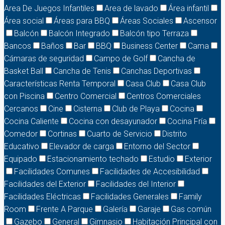
Area De Juegos Infantiles
Area de lavado
Área infantil
Área social
Áreas para BBQ
Áreas Sociales
Ascensor
Balcón
Balcón Integrado
Balcón tipo Terraza
Bancos
Baños
Bar
BBQ
Business Center
Cama
Cámaras de seguridad
Campo de Golf
Cancha de
Basket Ball
Cancha de Tenis
Canchas Deportivas
Características Renta Temporal
Casa Club
Casa Club
con Piscina
Centro Comercial
Centros Comerciales
Cercanos
Cine
Cisterna
Club de Playa
Cocina
Cocina Caliente
Cocina con desayunador
Cocina Fría
Comedor
Cortinas
Cuarto de Servicio
Distrito
Educativo
Elevador de carga
Entorno del Sector
Equipado
Estacionamiento techado
Estudio
Exterior
Facilidades Comunes
Facilidades de Accesibilidad
Facilidades del Exterior
Facilidades del Interior
Facilidades Eléctricas
Facilidades Generales
Family
Room
Frente A Parque
Galería
Garaje
Gas común
Gazebo
General
Gimnasio
Habitación Principal con