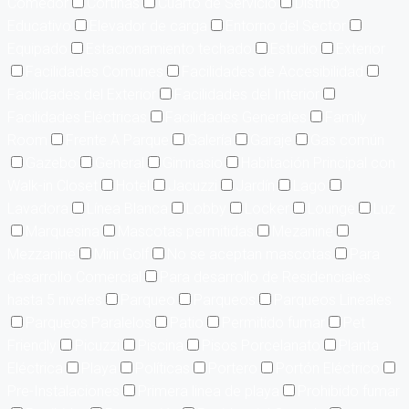
Comedor
Cortinas
Cuarto de Servicio
Distrito
Educativo
Elevador de carga
Entorno del Sector
Equipado
Estacionamiento techado
Estudio
Exterior
Facilidades Comunes
Facilidades de Accesibilidad
Facilidades del Exterior
Facilidades del Interior
Facilidades Eléctricas
Facilidades Generales
Family
Room
Frente A Parque
Galería
Garaje
Gas común
Gazebo
General
Gimnasio
Habitación Principal con
Walk-in Closet
Hotel
Jacuzzi
Jardín
Lago
Lavadora
Línea Blanca
Lobby
Locker
Lounge
Luz
Marquesina
Mascotas permitidas
Mezanine
Mezzanine
Mini Golf
No se aceptan mascotas
Para
desarrollo Comercial
Para desarrollo de Residenciales
hasta 5 niveles
Parqueo
Parqueos
Parqueos Lineales
Parqueos Paralelos
Patio
Permitido fumar
Pet
Friendly
Picuzzi
Piscina
Pisos Porcelanato
Planta
Eléctrica
Playa
Políticas
Portero
Portón Eléctrico
Pre-Instalaciones
Primera linea de playa
Prohibido fumar