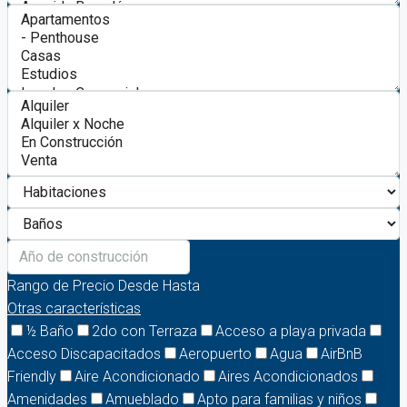
Rango de Precio
Desde
Hasta
Otras características
½ Baño
2do con Terraza
Acceso a playa privada
Acceso Discapacitados
Aeropuerto
Agua
AirBnB
Friendly
Aire Acondicionado
Aires Acondicionados
Amenidades
Amueblado
Apto para familias y niños