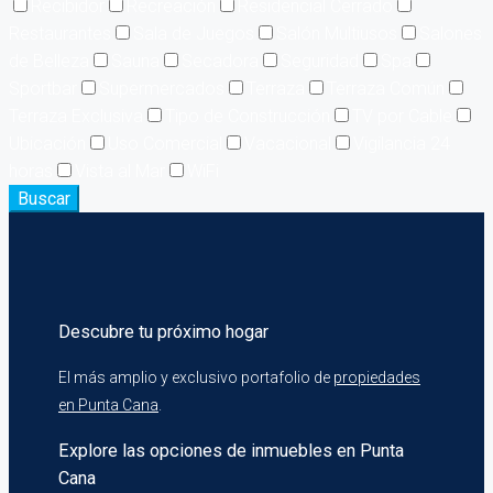
Recibidor
Recreación
Residencial Cerrado
Restaurantes
Sala de Juegos
Salón Multiusos
Salones
de Belleza
Sauna
Secadora
Seguridad
Spa
Sportbar
Supermercados
Terraza
Terraza Común
Terraza Exclusiva
Tipo de Construcción
TV por Cable
Ubicación
Uso Comercial
Vacacional
Vigilancia 24
horas
Vista al Mar
WiFi
Buscar
Descubre tu próximo hogar
El más amplio y exclusivo portafolio de
propiedades
en Punta Cana
.
Explore las opciones de inmuebles en Punta
Cana