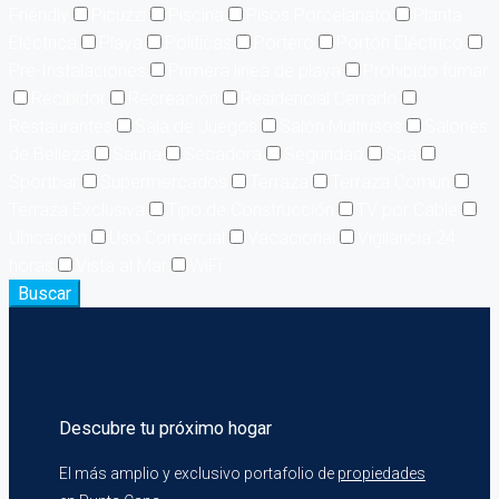
Friendly
Picuzzi
Piscina
Pisos Porcelanato
Planta
Eléctrica
Playa
Políticas
Portero
Portón Eléctrico
Pre-Instalaciones
Primera linea de playa
Prohibido fumar
Recibidor
Recreación
Residencial Cerrado
Restaurantes
Sala de Juegos
Salón Multiusos
Salones
de Belleza
Sauna
Secadora
Seguridad
Spa
Sportbar
Supermercados
Terraza
Terraza Común
Terraza Exclusiva
Tipo de Construcción
TV por Cable
Ubicación
Uso Comercial
Vacacional
Vigilancia 24
horas
Vista al Mar
WiFi
Buscar
Descubre tu próximo hogar
El más amplio y exclusivo portafolio de
propiedades