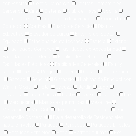
con Piscina
Centro Comercial
Centros Comerciales
Cercanos
Cine
Cisterna
Club de Playa
Cocina
Cocina Caliente
Cocina con desayunador
Cocina Fría
Comedor
Cortinas
Cuarto de Servicio
Distrito
Educativo
Elevador de carga
Entorno del Sector
Equipado
Estacionamiento techado
Estudio
Exterior
Facilidades Comunes
Facilidades de Accesibilidad
Facilidades del Exterior
Facilidades del Interior
Facilidades Eléctricas
Facilidades Generales
Family
Room
Frente A Parque
Galería
Garaje
Gas común
Gazebo
General
Gimnasio
Habitación Principal con
Walk-in Closet
Hotel
Jacuzzi
Jardín
Lago
Lavadora
Línea Blanca
Lobby
Locker
Lounge
Luz
Marquesina
Mascotas permitidas
Mezanine
Mezzanine
Mini Golf
No se aceptan mascotas
Para
desarrollo Comercial
Para desarrollo de Residenciales
hasta 5 niveles
Parqueo
Parqueos
Parqueos Lineales
Parqueos Paralelos
Patio
Permitido fumar
Pet