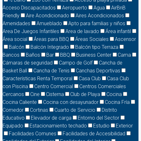
Acceso Discapacitados
Aeropuerto
Agua
AirBnB
Friendly
Aire Acondicionado
Aires Acondicionados
Amenidades
Amueblado
Apto para familias y niños
Area De Juegos Infantiles
Area de lavado
Área infantil
Área social
Áreas para BBQ
Áreas Sociales
Ascensor
Balcón
Balcón Integrado
Balcón tipo Terraza
Bancos
Baños
Bar
BBQ
Business Center
Cama
Cámaras de seguridad
Campo de Golf
Cancha de
Basket Ball
Cancha de Tenis
Canchas Deportivas
Características Renta Temporal
Casa Club
Casa Club
con Piscina
Centro Comercial
Centros Comerciales
Cercanos
Cine
Cisterna
Club de Playa
Cocina
Cocina Caliente
Cocina con desayunador
Cocina Fría
Comedor
Cortinas
Cuarto de Servicio
Distrito
Educativo
Elevador de carga
Entorno del Sector
Equipado
Estacionamiento techado
Estudio
Exterior
Facilidades Comunes
Facilidades de Accesibilidad