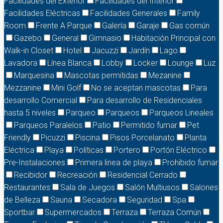
Facilidades del Exterior
Facilidades del Interior
Facilidades Eléctricas
Facilidades Generales
Family
Room
Frente A Parque
Galería
Garaje
Gas común
Gazebo
General
Gimnasio
Habitación Principal con
Walk-in Closet
Hotel
Jacuzzi
Jardín
Lago
Lavadora
Línea Blanca
Lobby
Locker
Lounge
Luz
Marquesina
Mascotas permitidas
Mezanine
Mezzanine
Mini Golf
No se aceptan mascotas
Para
desarrollo Comercial
Para desarrollo de Residenciales
hasta 5 niveles
Parqueo
Parqueos
Parqueos Lineales
Parqueos Paralelos
Patio
Permitido fumar
Pet
Friendly
Picuzzi
Piscina
Pisos Porcelanato
Planta
Eléctrica
Playa
Políticas
Portero
Portón Eléctrico
Pre-Instalaciones
Primera linea de playa
Prohibido fumar
Recibidor
Recreación
Residencial Cerrado
Restaurantes
Sala de Juegos
Salón Multiusos
Salones
de Belleza
Sauna
Secadora
Seguridad
Spa
Sportbar
Supermercados
Terraza
Terraza Común