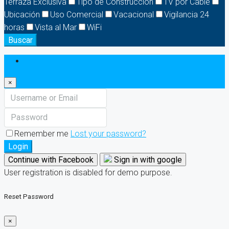
Terraza Exclusiva
Tipo de Construcción
TV por Cable
Ubicación
Uso Comercial
Vacacional
Vigilancia 24
horas
Vista al Mar
WiFi
Buscar
Login
×
Remember me
Lost your password?
Login
Continue with Facebook
Sign in with google
User registration is disabled for demo purpose.
Reset Password
×