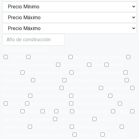
Otras características
½ Baño
2do con Terraza
Acceso a playa privada
Acceso Discapacitados
Aeropuerto
Agua
AirBnB
Friendly
Aire Acondicionado
Aires Acondicionados
Amenidades
Amueblado
Apto para familias y niños
Area De Juegos Infantiles
Area de lavado
Área infantil
Área social
Áreas para BBQ
Áreas Sociales
Ascensor
Balcón
Balcón Integrado
Balcón tipo Terraza
Bancos
Baños
Bar
BBQ
Business Center
Cama
Cámaras de seguridad
Campo de Golf
Cancha de
Basket Ball
Cancha de Tenis
Canchas Deportivas
Características Renta Temporal
Casa Club
Casa Club