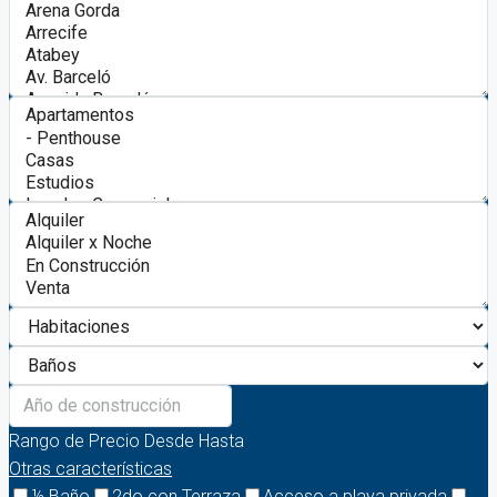
Rango de Precio
Desde
Hasta
Otras características
½ Baño
2do con Terraza
Acceso a playa privada